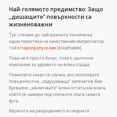
Най-голямото предимство: Защо
„дишащите“ повърхности са
жизненоважни
Тук стигаме до най-важната техническа
характеристика на качествения импрегнатор:
той е
паропропусклив
(breathable).
Това не е просто бонус, това е
критично
изискване за здравето на всяка сграда.
Помислете какво се случва, ако използвате
повърхностна, „задушаваща“ запечатка. Вие
буквално „заключвате“ всяка остатъчна влага,
която се намира под плочките или в самата
фуга.
Веригата на разрушението е следната: