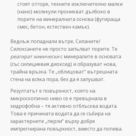
стоят отгоре, техните изключително малки
(нано) молекули проникват дълбоко в
порите на минералната основа (фугираща
смес, бетон, естествен камък).
Веднъж попаднали вътре, Силаните/
Силоксаните не просто запълват порите. Те
реагират химически
с минералите в основата
(със силициевия диоксид) и образуват нова,
трайна връзка. Те „облицоват“ вътрешната
стена на всяка пора, без да я запушват.
Резултатът е повърхност, която на
микроскопично ниво се е превърнала в
хидрофобна – тя активно отблъсква водата.
Това е причината водата да се събира на
характерните „перли“ върху добре
импрегнирана повърхност, вместо да попива.