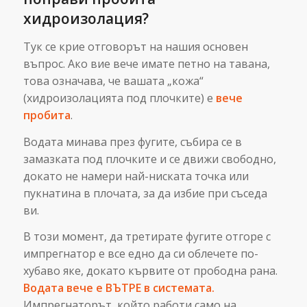
хидроизолация?
Тук се крие отговорът на нашия основен
въпрос. Ако вие вече имате петно на тавана,
това означава, че вашата „кожа“
(хидроизолацията под плочките) е
вече
пробита
.
Водата минава през фугите, събира се в
замазката под плочките и се движи свободно,
докато не намери най-ниската точка или
пукнатина в плочата, за да избие при съседа
ви.
В този момент, да третирате фугите отгоре с
импрегнатор е все едно да си облечете по-
хубаво яке, докато кървите от прободна рана.
Водата вече е ВЪТРЕ в системата.
Импрегнаторът, който работи само на