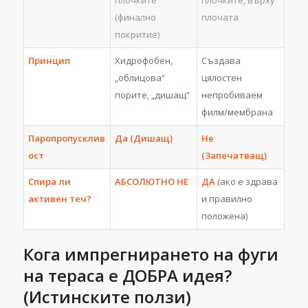
(финално
плочата
покритие)
Принцип
Хидрофобен,
Създава
„облицова“
цялостен
порите, „дишащ“
непробиваем
филм/мембрана
Паропропусклив
Да (Дишащ)
Не
ост
(Запечатващ)
Спира ли
АБСОЛЮТНО НЕ
ДА
(ако е здрава
активен теч?
и правилно
положена)
Кога импрегнирането на фуги
на тераса е ДОБРА идея?
(Истинските ползи)