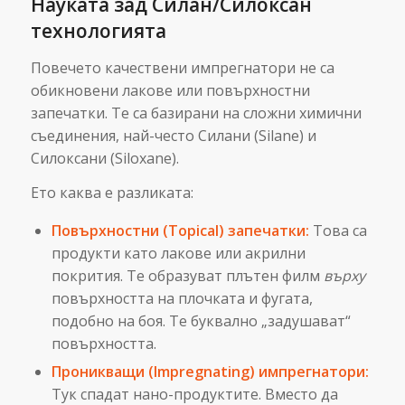
Науката зад Силан/Силоксан
технологията
Повечето качествени импрегнатори не са
обикновени лакове или повърхностни
запечатки. Те са базирани на сложни химични
съединения, най-често Силани (Silane) и
Силоксани (Siloxane).
Ето каква е разликата:
Повърхностни (Topical) запечатки:
Това са
продукти като лакове или акрилни
покрития. Те образуват плътен филм
върху
повърхността на плочката и фугата,
подобно на боя. Те буквално „задушават“
повърхността.
Проникващи (Impregnating) импрегнатори:
Тук спадат нано-продуктите. Вместо да