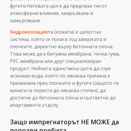
фугите.Неговата цел е да предпази
тях
от
атмосферни влияния, замръзване и
замърсяване.
Хидроизолацията
(кожата) е
цялостна
система
, която се полага
под
замазката и
плочките, директно върху бетонната плоча.
Това може да е битумна мембрана, течна гума,
PVC мембрана или друг специализиран
продукт. Нейната
единствена
цел е да спре
всякаква
вода, която по някаква причина е
преминала през плочките и фугите (защото те
винаги са порести до някаква степен), да
достигне до бетонната плоча и съответно до
апартамента отдолу.
Защо импрегнаторът НЕ МОЖЕ да
поправи пробита