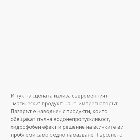
И тук на сцената излиза съвременният
„магически“ продукт: нано-импрегнаторът.
Пазарът е наводнен с продукти, които
обещават пълна водонепропускливост,
хидрофобен ефект и решение на всичките ви
проблеми само с едно намазване. Търсенето