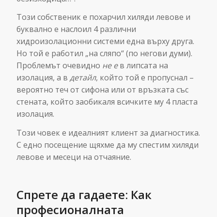
Този собственик е похарчил хиляди левове и
буквално е наслоил 4 различни
хидроизолационни системи една върху друга.
Но той е работил „на сляпо“ (по негови думи).
Проблемът очевидно
не е
в липсата на
изолация, а в
детайл
, който той е пропуснал –
вероятно теч от сифона или от връзката със
стената, който заобикаля всичките му 4 пласта
изолация.
Този човек е идеалният клиент за диагностика.
С едно посещение щяхме да му спестим хиляди
левове и месеци на отчаяние.
Спрете да гадаете: Как
професионалната