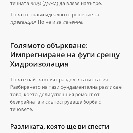
течната
вода
(дъжд) да влезе навътре.
Това го прави идеалното решение за
превенция
. Но не и за
лечение
.
Голямото объркване:
Импрегниране на фуги срещу
Хидроизолация
Това е най-важният раздел в тази статия.
Разбирането на тази фундаментална разлика е
това, което дели успешния ремонт от
безкрайната и скъпоструваща борба с
течовете.
Разликата, която ще ви спести