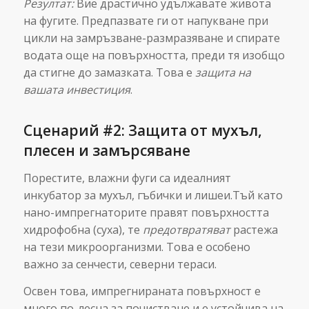
Резултат:
Вие драстично удължавате живота
на фугите. Предпазвате ги от напукване при
цикли на замръзване-размразяване и спирате
водата още на повърхността, преди тя изобщо
да стигне до замазката. Това е
защита на
вашата инвестиция
.
Сценарий #2: Защита от мухъл,
плесен и замърсяване
Порестите, влажни фуги са идеалният
инкубатор за мухъл, гъбички и лишеи.Тъй като
нано-импрегнаторите правят повърхността
хидрофобна (суха), те
предотвратяват
растежа
на тези микроорганизми. Това е особено
важно за сенчести, северни тераси.
Освен това, импрегнираната повърхност е
много по-лесна за почистване и е устойчива на