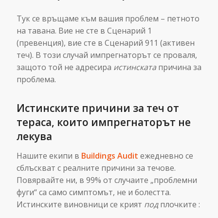
Тук се връщаме към вашия проблем – петното
на тавана. Вие не сте в Сценарий 1
(превенция), вие сте в Сценарий 911 (активен
теч). В този случай импрегнаторът се проваля,
защото той не адресира
истинската
причина за
проблема.
Истинските причини за теч от
тераса, които импрегнаторът не
лекува
Нашите екипи в
Buildings Audit
ежедневно се
сблъскват с реалните причини за течове.
Повярвайте ни, в 99% от случаите „проблемни
фуги“ са само симптомът, не и болестта.
Истинските виновници се крият
под
плочките :