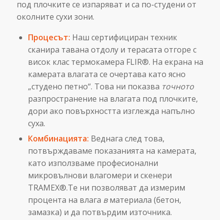
под плочките се изпаряват и са по-студени от
околните сухи зони.
Процесът:
Наш сертифициран техник
сканира тавана отдолу и терасата отгоре с
висок клас термокамера FLIR®. На екрана на
камерата влагата се очертава като ясно
„студено петно“. Това ни показва
точното
разпространение на влагата под плочките,
дори ако повърхността изглежда напълно
суха.
Комбинацията:
Веднага след това,
потвърждаваме показанията на камерата,
като използваме професионални
микровълнови влагомери и скенери
TRAMEX®.Те ни позволяват да измерим
процента на влага
в
материала (бетон,
замазка) и да потвърдим източника.