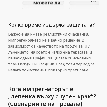
можете да
хидроизол
направите
материа
сами – идеи
максим
за
Колко време издържа защитата?
защи
начинаещи
Важно е да имате реалистични очаквания.
Импрегнирането не е вечно решение. В
зависимост от качеството на продукта, UV
лъчението, на което е изложена терасата, и
пешеходния трафик, защитата обикновено
трае между 1 и 3 години. След този период се
налага почистване и повторно третиране.
Кога импрегнаторът е
„лепенка върху счупен крак“?
(Сценариите на провала)