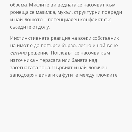
обзема. Мислите ви веднага се насочват към
ронеща се мазилка, мухъл, структурни повреди
и най-лошото – потенциален конфликт със
съседите отдолу.
Инстинктивната реакция на всеки собственик
на имот е да потърси бързо, лесно и най-вече
евтино
решение. Погледът се насочва към
източника – терасата или банята над
засегнатата зона. Първият и най-логичен
заподозрян винаги са фугите между плочките.