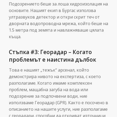
Подозрението беше за лоша хидроизолация на
основите. Нашият екип в Бургас използва
ултразвуков детектор и откри скрит теч от
дворната водопроводна мрежа, който беше на
1.5 метра под земята и навлажняваше цялата
къща.
Стъпка #3: Георадар – Когато
проблемът е наистина дълбок
Това е нашият „тежък“ арсенал, който
демонстрира нивото на експертиза, с което
разполагаме. Когато имаме комплексен
проблем, мащабна загуба на вода или
подозрение за подпочвени води, ние
използваме Георадар (GPR). Както е посочено в
описанието на нашите услуги, ние разполагаме
с георадари, способни да откриват източници