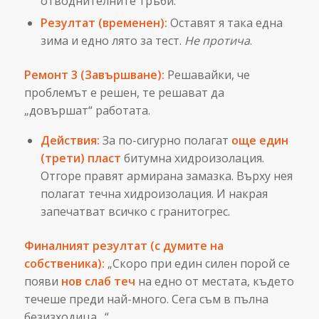
отводнителните тръби.
Резултат (временен):
Оставят я така една
зима и едно лято за тест.
Не протича
.
Ремонт 3 (Завършване):
Решавайки, че
проблемът е решен, те решават да
„довършат“ работата.
Действия:
За по-сигурно полагат
още един
(трети) пласт
битумна хидроизолация.
Отгоре правят армирана замазка. Върху нея
полагат течна хидроизолация. И накрая
запечатват всичко с гранитогрес.
Финалният резултат (с думите на
собственика):
„Скоро при един силен порой се
появи
нов слаб теч
на едно от местата, където
течеше преди най-много. Сега съм в пълна
безизходица…“.