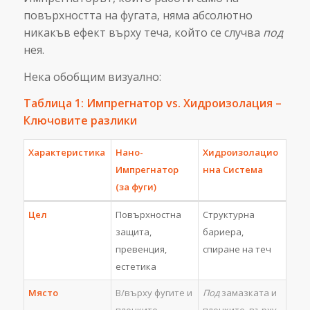
повърхността на фугата, няма абсолютно
никакъв ефект върху теча, който се случва
под
нея.
Нека обобщим визуално:
Таблица 1: Импрегнатор vs. Хидроизолация –
Ключовите разлики
Характеристика
Нано-
Хидроизолацио
Импрегнатор
нна Система
(за фуги)
Цел
Повърхностна
Структурна
защита,
бариера,
превенция,
спиране на теч
естетика
Място
В/върху фугите и
Под
замазката и
плочките
плочките, върху