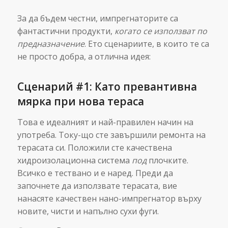
За да бъдем честни, импрегнаторите са
фантастични продукти,
когато се използват по
предназначение
. Ето сценариите, в които те са
не просто добра, а отлична идея:
Сценарий #1: Като превантивна
мярка при нова тераса
Това е идеалният и най-правилен начин на
употреба. Току-що сте завършили ремонта на
терасата си. Положили сте качествена
хидроизолационна система
под
плочките.
Всичко е тествано и е наред. Преди да
започнете да използвате терасата, вие
нанасяте качествен нано-импрегнатор върху
новите, чисти и напълно сухи фуги.