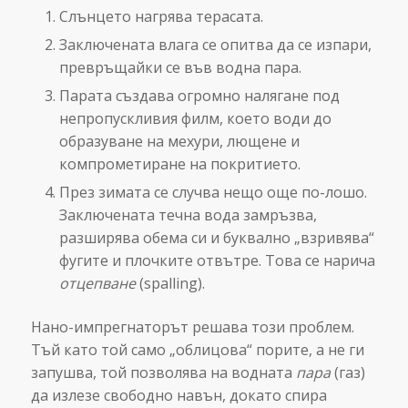
Слънцето нагрява терасата.
Заключената влага се опитва да се изпари,
превръщайки се във водна пара.
Парата създава огромно налягане под
непропускливия филм, което води до
образуване на мехури, лющене и
компрометиране на покритието.
През зимата се случва нещо още по-лошо.
Заключената течна вода замръзва,
разширява обема си и буквално „взривява“
фугите и плочките отвътре. Това се нарича
отцепване
(spalling).
Нано-импрегнаторът решава този проблем.
Тъй като той само „облицова“ порите, а не ги
запушва, той позволява на водната
пара
(газ)
да излезе свободно навън, докато спира