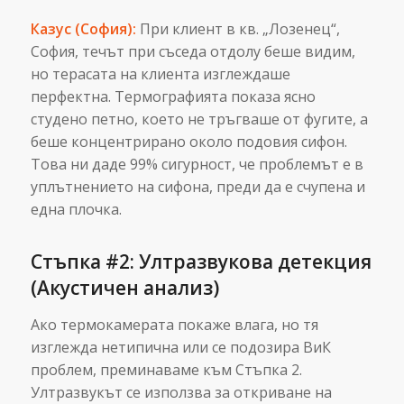
Казус (София):
При клиент в кв. „Лозенец“,
София, течът при съседа отдолу беше видим,
но терасата на клиента изглеждаше
перфектна. Термографията показа ясно
студено петно, което не тръгваше от фугите, а
беше концентрирано около подовия сифон.
Това ни даде 99% сигурност, че проблемът е в
уплътнението на сифона, преди да е счупена и
една плочка.
Стъпка #2: Ултразвукова детекция
(Акустичен анализ)
Ако термокамерата покаже влага, но тя
изглежда нетипична или се подозира ВиК
проблем, преминаваме към Стъпка 2.
Ултразвукът се използва за откриване на