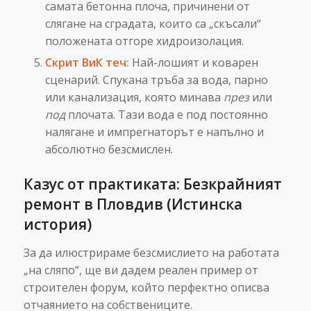
самата бетонна плоча, причинени от
слягане на сградата, които са „скъсали“
положената отгоре хидроизолация.
Скрит ВиК теч:
Най-лошият и коварен
сценарий. Спукана тръба за вода, парно
или канализация, която минава
през
или
под
плочата. Тази вода е под постоянно
налягане и импрегнаторът е напълно и
абсолютно безсмислен.
Казус от практиката: Безкрайният
ремонт в Пловдив (Истинска
история)
За да илюстрираме безсмислието на работата
„на сляпо“, ще ви дадем реален пример от
строителен форум, който перфектно описва
отчаянието на собствениците.