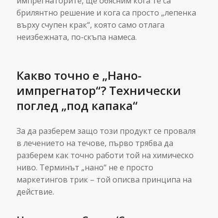
импрегнаторите, ще обясним кога те са
брилянтно решение и кога са просто „лепенка
върху счупен крак“, която само отлага
неизбежната, по-скъпа намеса.
Какво точно е „Нано-
импрегнатор“? Технически
поглед „под капака“
За да разберем защо този продукт се проваля
в лечението на течове, първо трябва да
разберем как точно работи той на химическо
ниво. Терминът „нано“ не е просто
маркетингов трик – той описва принципа на
действие.