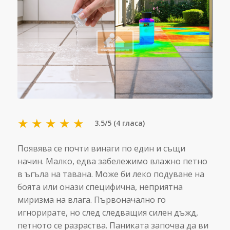
★
★
★
★
★
3.5/5 (4 гласа)
Появява се почти винаги по един и същи
начин. Малко, едва забележимо влажно петно
в ъгъла на тавана. Може би леко подуване на
боята или онази специфична, неприятна
миризма на влага. Първоначално го
игнорирате, но след следващия силен дъжд,
петното се разраства. Паниката започва да ви