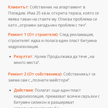
Клиентът:
Собственик на апартамент в
Пловдив. Има 25 кв.м. открита тераса, която се
явява таван на стаите му. Описва проблема си
като „огромен загадъчен проблем с теч“.
Ремонт 1 (От строителя):
След рекламация,
строителят идва и полага един пласт битумна
хидроизолация.
Резултат:
Нулев
. Продължава да тече „на
много места“.
Ремонт 2 (От собственика):
Собственикът се
заема сам с „познати майстори“.
Действия:
Полагат
още един
пласт
хидроизолация, премазват всички свръзки с
битумен силикон и разширяват