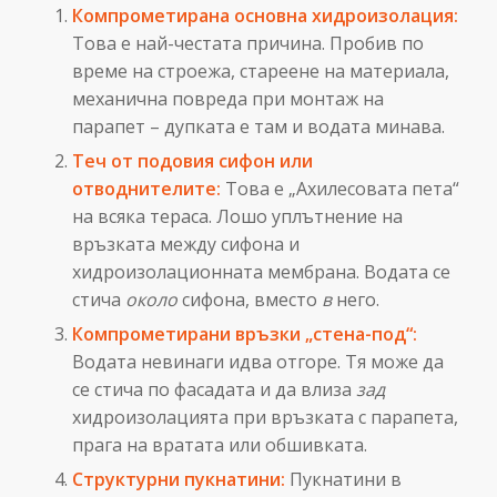
Компрометирана основна хидроизолация:
Това е най-честата причина. Пробив по
време на строежа, стареене на материала,
механична повреда при монтаж на
парапет – дупката е там и водата минава.
Теч от подовия сифон или
отводнителите:
Това е „Ахилесовата пета“
на всяка тераса. Лошо уплътнение на
връзката между сифона и
хидроизолационната мембрана. Водата се
стича
около
сифона, вместо
в
него.
Компрометирани връзки „стена-под“:
Водата невинаги идва отгоре. Тя може да
се стича по фасадата и да влиза
зад
хидроизолацията при връзката с парапета,
прага на вратата или обшивката.
Структурни пукнатини:
Пукнатини в