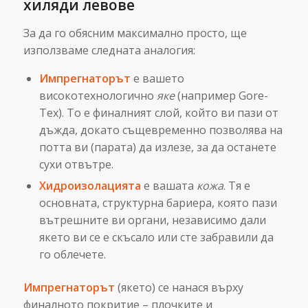
хиляди левове
За да го обясним максимално просто, ще
използваме следната аналогия:
Импрегнаторът
е вашето
високотехнологично
яке
(например Gore-
Tex). То е финалният слой, който ви пази от
дъжда, докато същевременно позволява на
потта ви (парата) да излезе, за да останете
сухи отвътре.
Хидроизолацията
е вашата
кожа
. Тя е
основната, структурна бариера, която пази
вътрешните ви органи, независимо дали
якето ви се е скъсало или сте забравили да
го облечете.
Импрегнаторът
(якето) се нанася върху
финалното покритие – плочките и