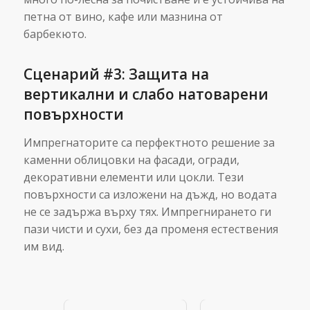
петна от вино, кафе или мазнина от
барбекюто.
Сценарий #3: Защита на
вертикални и слабо натоварени
повърхности
Импрегнаторите са перфектното решение за
каменни облицовки на фасади, огради,
декоративни елементи или цокли. Тези
повърхности са изложени на дъжд, но водата
не се задържа върху тях. Импрегнирането ги
пази чисти и сухи, без да променя естествения
Проекти за
Хидроизол
им вид.
подобряване
осно
на дома,
Комбинир
които
дрена