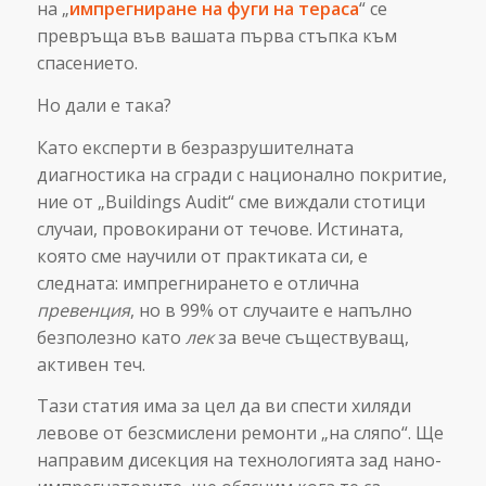
на „
импрегниране на фуги на тераса
“ се
превръща във вашата първа стъпка към
спасението.
Но дали е така?
Като експерти в безразрушителната
диагностика на сгради с национално покритие,
ние от „Buildings Audit“ сме виждали стотици
случаи, провокирани от течове. Истината,
която сме научили от практиката си, е
следната: импрегнирането е отлична
превенция
, но в 99% от случаите е напълно
безполезно като
лек
за вече съществуващ,
активен теч.
Тази статия има за цел да ви спести хиляди
левове от безсмислени ремонти „на сляпо“. Ще
направим дисекция на технологията зад нано-