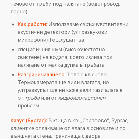
течове от тръби под налягане (водопровод,
парно).
Как работи:
Използваме свръхчувствителни
акустични детектори (ултразвукови
микрофони).Те „слушат“ за
специфичния шум (високочестотно
свистене) на водата, която излиза под
налягане от малка дупка в тръбата.
Разграничаването:
Това е ключово.
Термокамерата ще види влагата, но
ултразвукът ще ни каже дали тази влага е
от
тръба
или от
хидроизолационен
проблем.
Казус (Бургас):
В къща в кв. „Сарафово“, Бургас,
клиент се оплакваше от влага в основите и по
външната стена, граничеща с двора.