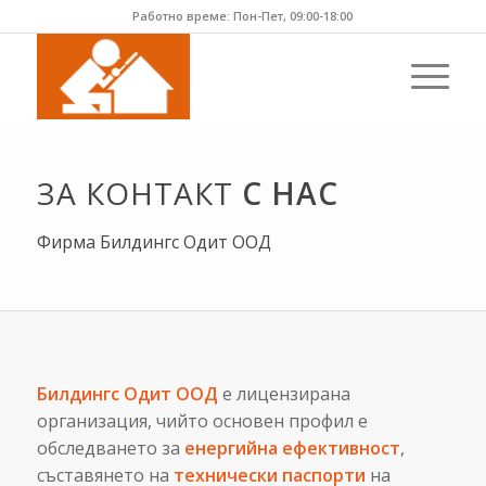
Работно време: Пон-Пет, 09:00-18:00
ЗА КОНТАКТ
С НАС
Фирма Билдингс Одит ООД
Билдингс Одит ООД
е лицензирана
организация, чийто основен профил е
обследването за
енергийна ефективност
,
съставянето на
технически паспорти
на