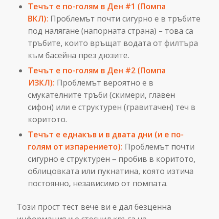
Течът е по-голям в Ден #1 (Помпа
ВКЛ):
Проблемът почти сигурно е в тръбите
под налягане (напорната страна) – това са
тръбите, които връщат водата от филтъра
към басейна през дюзите.
Течът е по-голям в Ден #2 (Помпа
ИЗКЛ):
Проблемът вероятно е в
смукателните тръби (скимери, главен
сифон) или е структурен (гравитачен) теч в
коритото.
Течът е еднакъв и в двата дни (и е по-
голям от изпарението):
Проблемът почти
сигурно е структурен – пробив в коритото,
облицовката или пукнатина, която изтича
постоянно, независимо от помпата.
Този прост тест вече ви е дал безценна