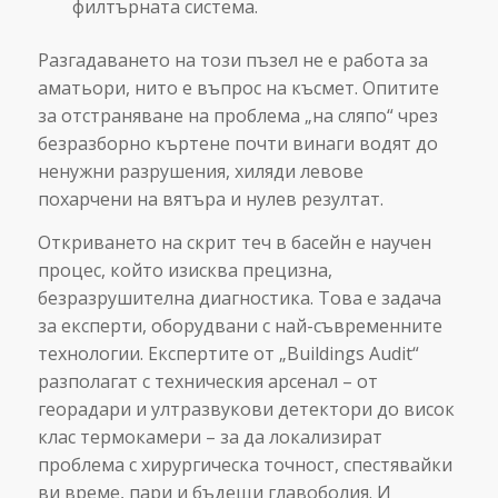
филтърната система.
Разгадаването на този пъзел не е работа за
аматьори, нито е въпрос на късмет. Опитите
за отстраняване на проблема „на сляпо“ чрез
безразборно къртене почти винаги водят до
ненужни разрушения, хиляди левове
похарчени на вятъра и нулев резултат.
Откриването на скрит теч в басейн е научен
процес, който изисква прецизна,
безразрушителна диагностика. Това е задача
за експерти, оборудвани с най-съвременните
технологии. Експертите от „Buildings Audit“
разполагат с техническия арсенал – от
георадари и ултразвукови детектори до висок
клас термокамери – за да локализират
проблема с хирургическа точност, спестявайки
ви време, пари и бъдещи главоболия. И