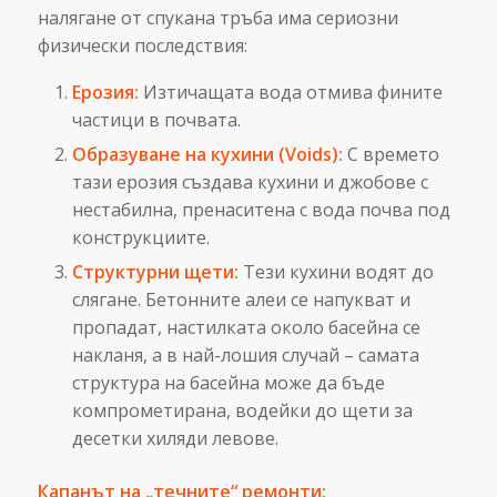
налягане от спукана тръба има сериозни
физически последствия:
Ерозия:
Изтичащата вода отмива фините
частици в почвата.
Образуване на кухини (Voids):
С времето
тази ерозия създава кухини и джобове с
нестабилна, пренаситена с вода почва под
конструкциите.
Структурни щети:
Тези кухини водят до
слягане. Бетонните алеи се напукват и
пропадат, настилката около басейна се
накланя, а в най-лошия случай – самата
структура на басейна може да бъде
компрометирана, водейки до щети за
десетки хиляди левове.
Капанът на „течните“ ремонти: