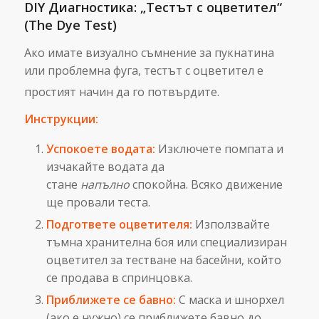
DIY Диагностика: „Тестът с оцветител“
(The Dye Test)
Ако имате визуално съмнение за пукнатина
или проблемна фуга, тестът с оцветител е
простият начин да го потвърдите.
Инструкции:
Успокоете водата:
Изключете помпата и
изчакайте водата да
стане
напълно
спокойна. Всяко движение
ще провали теста.
Подгответе оцветителя:
Използвайте
тъмна хранителна боя или специализиран
оцветител за тестване на басейни, който
се продава в спринцовка.
Приближете се бавно:
С маска и шнорхел
(ако е нужно) се приближете бавно до