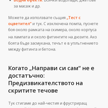
Водни ефекти:
Всички водопади, джетове
за масаж и др.
Можете да използвате същия
„Тест с
оцветител“
и тук. С изключена помпа, пуснете
боя около рамката на скимера, около корпуса
на лампата и около фитингите на дюзите.
Ако
боята бъде засмукана, течът е в уплътнението
между фитинга и бетона.
Когато „Направи си сам“ не е
достатъчно:
Предизвикателството на
скритите течове
Тук стигаме до най-честия и фрустриращ