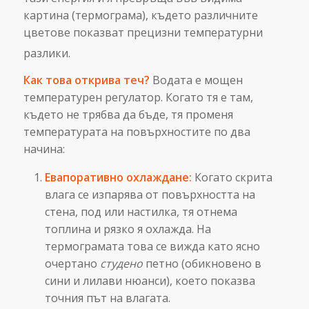
картина (термограма), където различните
цветове показват прецизни температурни
разлики.
Как това открива теч?
Водата е мощен
температурен регулатор. Когато тя е там,
където не трябва да бъде, тя променя
температурата на повърхностите по два
начина:
Евапоративно охлаждане:
Когато скрита
влага се изпарява от повърхността на
стена, под или настилка, тя отнема
топлина и рязко я охлажда. На
термограмата това се вижда като ясно
очертано
студено
петно (обикновено в
сини и лилави нюанси), което показва
точния път на влагата.