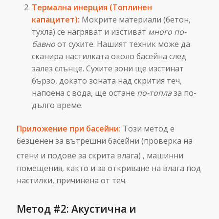
Термална инерция (Топлинен
капацитет):
Мокрите материали (бетон,
тухла) се нагряват и изстиват
много по-
бавно
от сухите. Нашият техник може да
сканира настилката около басейна след
залез слънце. Сухите зони ще изстинат
бързо, докато зоната над скрития теч,
напоена с вода, ще остане
по-топла
за по-
дълго време.
Приложение при басейни:
Този метод е
безценен за вътрешни басейни (проверка на
стени и подове за скрита влага)
, машинни
помещения, както и за откриване на влага под
настилки, причинена от теч.
Метод #2: Акустична и