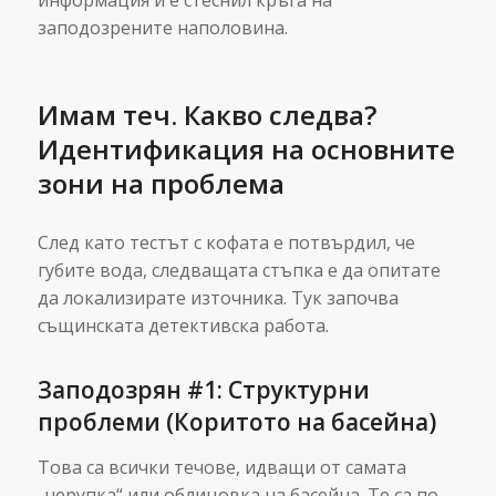
информация и е стеснил кръга на
заподозрените наполовина.
Имам теч. Какво следва?
Идентификация на основните
зони на проблема
След като тестът с кофата е потвърдил, че
губите вода, следващата стъпка е да опитате
да локализирате източника. Тук започва
същинската детективска работа.
Заподозрян #1: Структурни
проблеми (Коритото на басейна)
Това са всички течове, идващи от самата
„черупка“ или облицовка на басейна. Те са по-