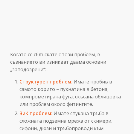
Когато се сблъскате с този проблем, в
съзнанието ви изникват двама основни
„заподозрени“:
Структурен проблем:
Имате пробив в
самото корито – пукнатина в бетона,
компрометирана фуга, скъсана облицовка
или проблем около фитингите.
ВиК проблем:
Имате спукана тръба в
сложната подземна мрежа от скимери,
сифони, дюзи и тръбопроводи към