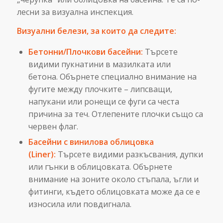
лесни за визуална инспекция.
Визуални белези, за които да следите:
Бетонни/Плочкови басейни:
Търсете
видими пукнатини в мазилката или
бетона. Обърнете специално внимание на
фугите между плочките – липсващи,
напукани или ронещи се фуги са честа
причина за теч. Отлепените плочки също са
червен флаг.
Басейни с винилова облицовка
(Liner):
Търсете видими разкъсвания, дупки
или гънки в облицовката. Обърнете
внимание на зоните около стъпала, ъгли и
фитинги, където облицовката може да се е
износила или повдигнала.