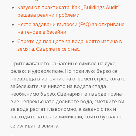
Казуси от практиката: Как „Buildings Audit“
решава реални проблеми
Често задавани въпроси (FAQ) за откриване
на течове в басейни
Спрете да плащате за вода, която изтича в
земята. Свържете се с нас.
Притежаването на басейн е символ на лукс,
релакс и удоволствие. Но този лукс бързо се
превръща в източник на огромен стрес, когато
забележите, че нивото на водата спада
необяснимо бързо. Сценарият е твърде познат:
вие непрекъснато доливате вода, сметките ви
за вода растат главоломно, а заедно с тях и
разходите за скъпи химикали, които буквално
се изливат в земята.