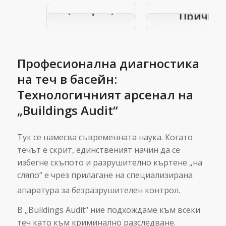
вкъщи
(Геофон): Кога
Причин
термокамерата
последств
не е
професион
достатъчна?
решени
Професионална диагностика
на теч в басейн:
Технологичният арсенал на
„Buildings Audit“
Тук се намесва съвременната наука. Когато
течът е скрит, единственият начин да се
избегне скъпото и разрушително къртене „на
сляпо“ е чрез прилагане на специализирана
апаратура за безразрушителен контрол.
В „Buildings Audit“ ние подхождаме към всеки
теч като към криминално разследване.