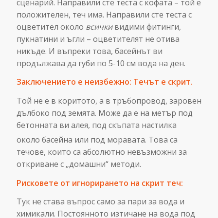
сценарий. Направили сте теста с кофата – той е
положителен, теч има. Направили сте теста с
оцветител около
всички
видими фитинги,
пукнатини и ъгли – оцветителят не отива
никъде. И въпреки това, басейнът ви
продължава да губи по 5-10 см вода на ден.
Заключението е неизбежно: Течът е скрит.
Той не е в коритото, а в тръбопровод, заровен
дълбоко под земята. Може да е на метър под
бетонната ви алея, под скъпата настилка
около басейна или под моравата.
Това са
течове, които са абсолютно невъзможни за
откриване с „домашни“ методи.
Рисковете от игнорирането на скрит теч:
Тук не става въпрос само за пари за вода и
химикали. Постоянното изтичане на вода под