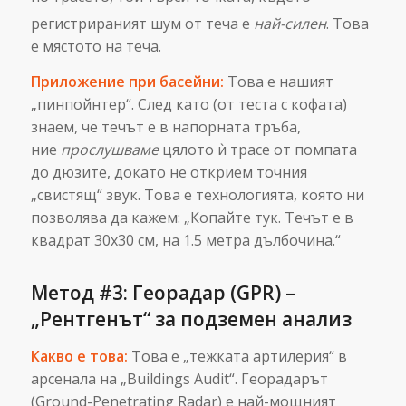
регистрираният шум от теча е
най-силен
.
Това
е мястото на теча.
Приложение при басейни:
Това е нашият
„пинпойнтер“. След като (от теста с кофата)
знаем, че течът е в напорната тръба,
ние
прослушваме
цялото ѝ трасе от помпата
до дюзите, докато не открием точния
„свистящ“ звук. Това е технологията, която ни
позволява да кажем: „Копайте тук. Течът е в
квадрат 30х30 см, на 1.5 метра дълбочина.“
Метод #3: Георадар (GPR) –
„Рентгенът“ за подземен анализ
Какво е това:
Това е „тежката артилерия“ в
арсенала на „Buildings Audit“. Георадарът
(Ground-Penetrating Radar) е най-мощният