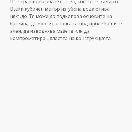
По-страшното обаче е това, което не виждате.
Всеки кубичен метър изгубена вода отива
някъде. Тя може да подкопава основите на
басейна, да ерозира почвата под прилежащите
алеи, да наводнява мазета или да
компрометира цялостта на конструкцията.