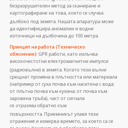
безразрушителен метод за сканиране и
картографиране на това, което се случва
дълбоко под земята.
Нашата апаратура може
да идентифицира аномалии и водни
източници на дълбочина до 100 метра.
Принцип на работа (Техническо
обяснение):
GPR работи, като излъчва
високочестотни електромагнитни импулси
(радиовълни) в земята.
Когато тези вълни
срещнат промяна в плътността или материала
(например от суха почва към наситена с вода;
от плътна почва към кухина; от почва към
заровена тръба), част от сигнала
се
отразява
обратно към
повърхността.
Приемникът улавя тези
отражения и измерва времето, за което са се