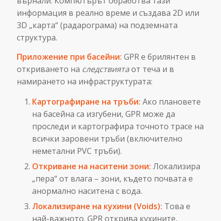
върнали. Компютърът обработва тази
информация в реално време и създава 2D или
3D „карта“ (радарограма) на подземната
структура.
Приложение при басейни:
GPR е брилянтен в
откриването на
следствията
от теча и в
намирането на инфраструктурата:
Картографиране на тръби:
Ако плановете
на басейна са изгубени, GPR може да
проследи и картографира точното трасе на
всички заровени тръби (включително
неметални PVC тръби).
Откриване на наситени зони:
Локализира
„пера“ от влага – зони, където почвата е
анормално наситена с вода.
Локализиране на кухини (Voids):
Това е
най-важното. GPR открива кухините,