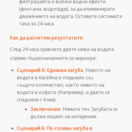
филтрацията и всички водни ефекти
(фонтани, водопади), за да елиминирате
движението на водата. Оставете системата
така за 24 часа.
Как да разчетем резултатите:
След 24 часа сравнете двете нива на водата
спрямо първоначалните си маркери
:
Сценарий А: Еднаква загуба.
Нивото на
водата в басейна е спаднало
със
същото
количество, както нивото на
водата в кофата. (Например, и двете са
спаднали с 4 мм).
Заключение:
Нямате теч. Загубата се
дължи изцяло на изпарение.
Сценарий Б: По-голяма загуба в