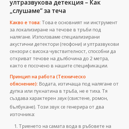
ултразвукова детекция – Как
„слушаме“ за теча
Какво е това:
Това е основният ни инструмент
за локализиране на течове в тръби под
налягане. Използваме специализирани
акустични детектори (геофони) и ултразвукови
сензори с висока чувствителност, способни да
откриват течове на дълбочина до 2 метра,
както е посочено в нашите спецификации.
Принцип на работа (Техническо
обяснение):
Водата, изтичаща под налягане от
дупка или пукнатина в тръба, не е тиха. Тя
създава характерен
звук
(свистене, ромон,
бълбукане).
Този звук се генерира от два
източника:
Триенето на самата вода в ръбовете на