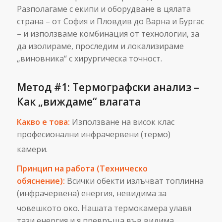
Разполагаме с екипи и оборудване в цялата
страна – от София и Пловдив до Варна и Бургас
– и използваме комбинация от технологии, за
да изолираме, проследим и локализираме
„виновника“ с хирургическа точност.
Метод #1: Термографски анализ –
Как „виждаме“ влагата
Какво е това:
Използване на висок клас
професионални инфрачервени (термо)
камери.
Принцип на работа (Техническо
обяснение):
Всички обекти излъчват топлинна
(инфрачервена) енергия, невидима за
човешкото око.
Нашата термокамера улавя
тази енергия и я превръща във видима