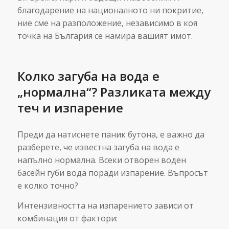
благодарение на националното ни покритие,
ние сме на разположение, независимо в коя
точка на България се намира вашият имот.
Колко загуба на вода е
„нормална“? Разликата между
теч и изпарение
Преди да натиснете паник бутона, е важно да
разберете, че известна загуба на вода е
напълно нормална. Всеки отворен воден
басейн губи вода поради изпарение. Въпросът
е колко точно?
Интензивността на изпарението зависи от
комбинация от фактори: