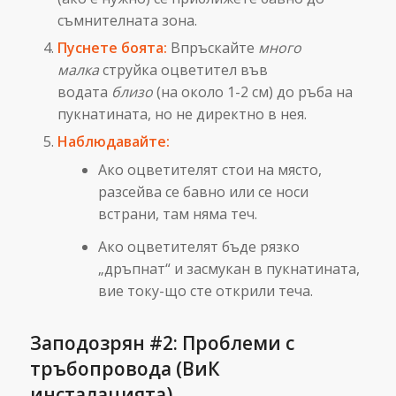
съмнителната зона.
Пуснете боята:
Впръскайте
много
малка
струйка оцветител във
водата
близо
(на около 1-2 см) до ръба на
пукнатината, но не директно в нея.
Наблюдавайте:
Ако оцветителят стои на място,
разсейва се бавно или се носи
встрани, там няма теч.
Ако оцветителят бъде рязко
„дръпнат“ и засмукан в пукнатината,
вие току-що сте открили теча.
Заподозрян #2: Проблеми с
тръбопровода (ВиК
инсталацията)