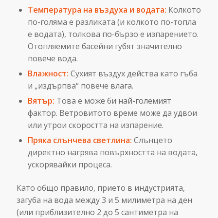
Температура на въздуха и водата:
Колкото
по-голяма е разликата (и колкото по-топла
е водата), толкова по-бързо е изпарението.
Отопляемите басейни губят значително
повече вода.
Влажност:
Сухият въздух действа като гъба
и „издърпва“ повече влага.
Вятър:
Това е може би най-големият
фактор. Ветровитото време може да удвои
или утрои скоростта на изпарение.
Пряка слънчева светлина:
Слънцето
директно нагрява повърхността на водата,
ускорявайки процеса.
Като общо правило, прието в индустрията,
загуба на вода между 3 и 5 милиметра на ден
(или приблизително 2 до 5 сантиметра на