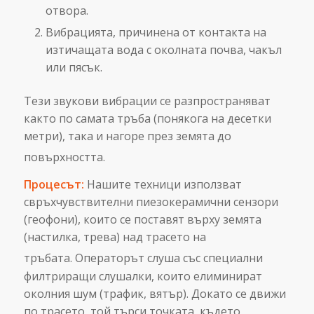
отвора.
Вибрацията, причинена от контакта на
изтичащата вода с околната почва, чакъл
или пясък.
Тези звукови вибрации се разпространяват
както по самата тръба (понякога на десетки
метри), така и нагоре през земята до
повърхността.
Процесът:
Нашите техници използват
свръхчувствителни пиезокерамични сензори
(геофони), които се поставят върху земята
(настилка, трева) над трасето на
тръбата.
Операторът слуша със специални
филтриращи слушалки, които елиминират
околния шум (трафик, вятър). Докато се движи
по трасето, той търси точката, където