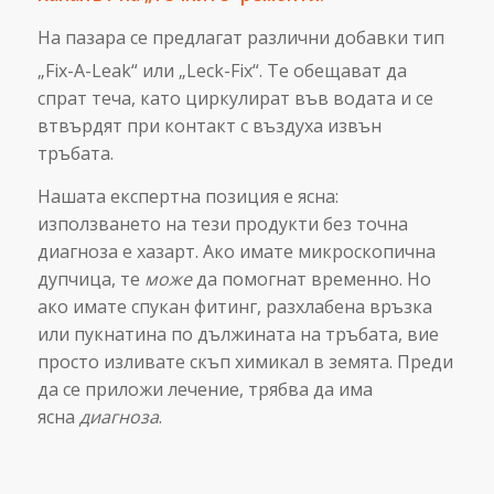
На пазара се предлагат различни добавки тип
„Fix-A-Leak“ или „Leck-Fix“.
Те обещават да
спрат теча, като циркулират във водата и се
втвърдят при контакт с въздуха извън
тръбата.
Нашата експертна позиция е ясна:
използването на тези продукти без точна
диагноза е хазарт. Ако имате микроскопична
дупчица, те
може
да помогнат временно. Но
ако имате спукан фитинг, разхлабена връзка
или пукнатина по дължината на тръбата, вие
просто изливате скъп химикал в земята. Преди
да се приложи лечение, трябва да има
ясна
диагноза
.
На какво 
Акустична
дължи вла
диагностика