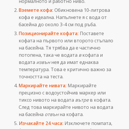
нормалното ѝ работно ниво.
Вземете кофа:
Обикновена 10-литрова
кофа е идеална. Напълнете я с вода от
басейна до около 3-4 см под ръба.
Позиционирайте кофата:
Поставете
кофата на първото или второто стъпало
на басейна. Тя трябва да е частично
потопена, така че водата
в
кофата и
водата
извън
нея да имат еднаква
температура. Това е критично важно за
точността на теста.
Маркирайте нивата:
Маркирайте
прецизно с водоустойчив маркер или
тиксо нивото на водата
вътре
в кофата.
След това маркирайте нивото на водата
на басейна
отвън
на кофата.
Изчакайте 24 часа:
Изключете помпата,