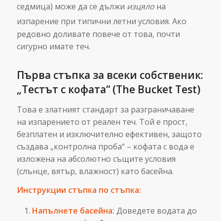
седмица) може да се дължи
изцяло
на
изпарение при типични летни условия.
Ако
редовно доливате повече от това, почти
сигурно имате теч.
Първа стъпка за всеки собственик:
„Тестът с кофата“ (The Bucket Test)
Това е златният стандарт за разграничаване
на изпарението от реален теч. Той е прост,
безплатен и изключително ефективен, защото
създава „контролна проба“ – кофата с вода е
изложена на абсолютно същите условия
(слънце, вятър, влажност) като басейна.
Инструкции стъпка по стъпка:
Напълнете басейна:
Доведете водата до