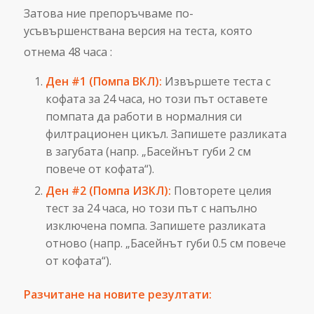
Затова ние препоръчваме по-
усъвършенствана версия на теста, която
отнема 48 часа
:
Ден #1 (Помпа ВКЛ):
Извършете теста с
кофата за 24 часа, но този път оставете
помпата да работи в нормалния си
филтрационен цикъл. Запишете разликата
в загубата (напр. „Басейнът губи 2 см
повече от кофата“).
Ден #2 (Помпа ИЗКЛ):
Повторете целия
тест за 24 часа, но този път с напълно
изключена помпа. Запишете разликата
отново (напр. „Басейнът губи 0.5 см повече
от кофата“).
Разчитане на новите резултати: