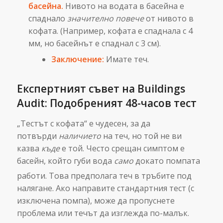
басейна.
Нивото на водата в басейна е
спаднало
значително повече
от нивото в
кофата. (Например, кофата е спаднала с 4
мм, но басейнът е спаднал с 3 см).
Заключение:
Имате теч.
Експертният съвет на Buildings
Audit: Подобреният 48-часов тест
„Тестът с кофата“ е чудесен, за да
потвърди
наличието
на теч, но той не ви
казва
къде
е той. Често срещан симптом е
басейн, който губи вода
само
докато помпата
работи.
Това предполага теч в тръбите под
налягане. Ако направите стандартния тест (с
изключена помпа), може да пропуснете
проблема или течът да изглежда по-малък.