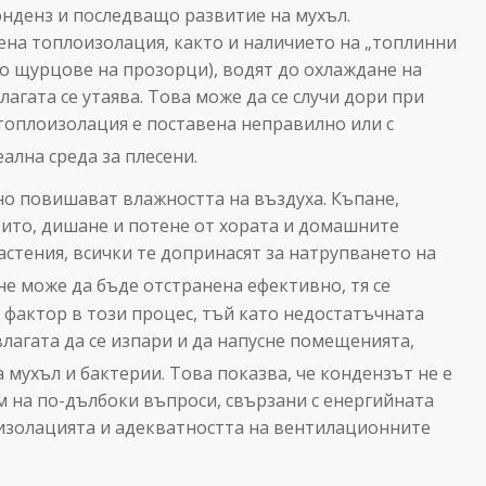
онденз и последващо развитие на мухъл.
на топлоизолация, както и наличието на „топлинни
о щурцове на прозорци), водят до охлаждане на
агата се утаява. Това може да се случи дори при
топлоизолация е поставена неправилно или с
лна среда за плесени.
о повишават влажността на въздуха. Къпане,
крито, дишане и потене от хората и домашните
астения, всички те допринасят за натрупването на
не може да бъде отстранена ефективно, тя се
фактор в този процес, тъй като недостатъчната
влагата да се изпари и да напусне помещенията,
 мухъл и бактерии.
Това показва, че кондензът не е
 на по-дълбоки въпроси, свързани с енергийната
 изолацията и адекватността на вентилационните