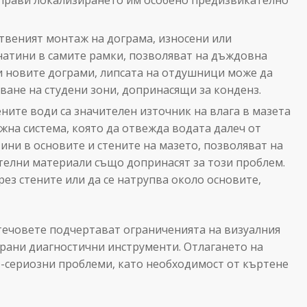
твеният монтаж на дограма, износени или
натини в самите рамки, позволяват на дъждовна
и новите дограми, липсата на отдушници може да
аване на студени зони, допринасящи за конденз.
ите води са значителен източник на влага в мазета
жна система, която да отвежда водата далеч от
тини в основите и стените на мазето, позволяват на
телни материали също допринасят за този проблем.
ез стените или да се натрупва около основите,
 течовете подчертават ограниченията на визуалния
ирани диагностични инструменти. Отлагането на
о-сериозни проблеми, като необходимост от къртене