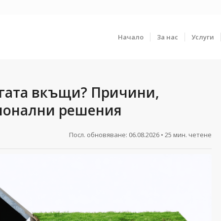
Начало
За нас
Услуги
агата вкъщи? Причини,
ионални решения
Посл. обновяване:
06.08.2026
• 25 мин. четене