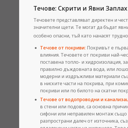
Течове: Скрити и Явни Заплах
Течовете представляват директен и чест
значителни щети. Те могат да бъдат явни
особено опасни, тъй като нанасят трудн
Течове от покриви:
Покривът е първа
влияния. Течовете от покриви най-че
поставена топло- и хидроизолация, з
правилно дъждовната вода, или лошо
модерни и издръжливи материали също
в ниските части на покрива, при коми
покриви или по билото на скатни по
Течове от водопроводни и канализа
в стени или подове, са основна причи
сифони или неправилен монтаж също в
разпространи далеч от източника, съз
отдалечени части на жилището. Това