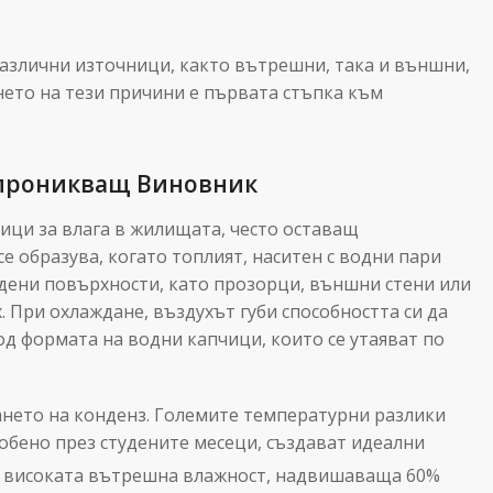
различни източници, както вътрешни, така и външни,
ето на тези причини е първата стъпка към
епроникващ Виновник
ици за влага в жилищата, често оставащ
е образува, когато топлият, наситен с водни пари
удени повърхности, като прозорци, външни стени или
. При охлаждане, въздухът губи способността си да
од формата на водни капчици, които се утаяват по
ането на конденз. Големите температурни разлики
обено през студените месеци, създават идеални
, високата вътрешна влажност, надвишаваща 60%