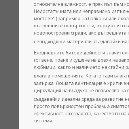
относителна влажност, е пряк път към к
Недостатъчната или неправилно изпълне
мостове“ (например на балкони или окол
вътрешните повърхности, върху които вл
новопостроени сгради, ако вътрешната 
неподходящи материали, създавайки идеа
Ежедневните битови дейности значителн
готвене, пране и сушене на дрехи на за
любимци, както и наличието на стайни р
влага в помещенията.
Когато тази влага 
задържа. Лошата вентилация е критичен 
циркулация на въздуха не позволява на 
създавайки идеална среда за развитие на
просто повърхностен проблем, а симптом
ефективност на сградата, качеството на
системи.