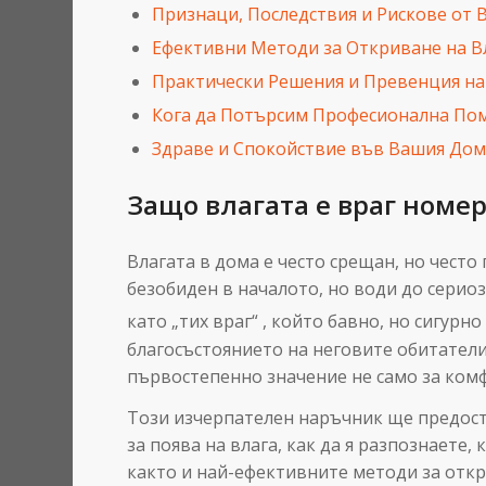
Признаци, Последствия и Рискове от В
Ефективни Методи за Откриване на Вл
Практически Решения и Превенция на
Кога да Потърсим Професионална По
Здраве и Спокойствие във Вашия До
Защо влагата е враг номе
Влагата в дома е често срещан, но чест
безобиден в началото, но води до серио
като „тих враг“
, който бавно, но сигур
благосъстоянието на неговите обитатели
първостепенно значение не само за комф
Този изчерпателен наръчник ще предос
за поява на влага, как да я разпознаете,
както и най-ефективните методи за отк