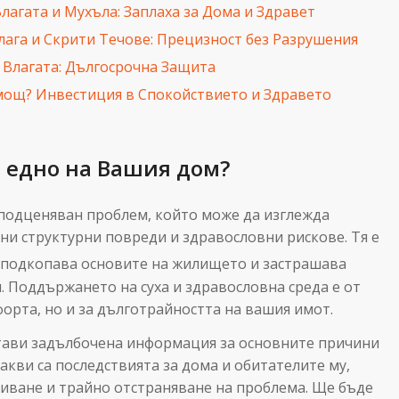
лагата и Мухъла: Заплаха за Дома и Здравет
ага и Скрити Течове: Прецизност без Разрушения
 Влагата: Дългосрочна Защита
мощ? Инвестиция в Спокойствието и Здравето
м
р едно на Вашия дом?
о подценяван проблем, който може да изглежда
зни структурни повреди и здравословни рискове. Тя е
но подкопава основите на жилището и застрашава
. Поддържането на суха и здравословна среда е от
орта, но и за дълготрайността на вашия имот.
тави задълбочена информация за основните причини
 какви са последствията за дома и обитателите му,
риване и трайно отстраняване на проблема. Ще бъде