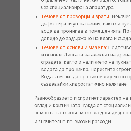
без специализирана апаратура.
Течове от прозорци и врати:
Некачес
дефектирали уплътнения, както и пук
вода да прониква в помещенията. Пр
доведе до задържане на влага и създ
Течове от основи и мазета:
Подпочвен
и основи. Липсата на адекватна дрена
сградата, както и наличието на пукна
водата да прониква. Порестите строи
Водата може да проникне директно пр
създавайки хидростатично налягане.
Разнообразието и скритият характер на
оглед и критичната нужда от специализ
ремонта на течове може да доведе до п
и значително по-високи разходи.