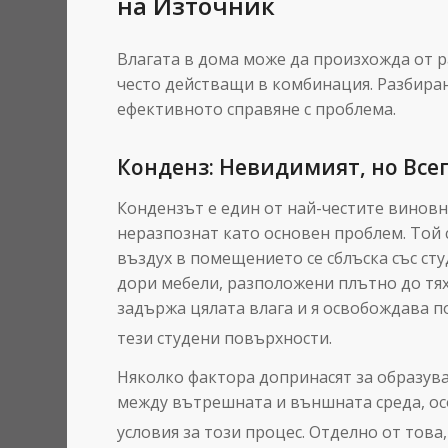
на Източник
Влагата в дома може да произхожда от 
често действащи в комбинация. Разбиран
ефективното справяне с проблема.
Конденз: Невидимият, но Вс
Кондензът е един от най-честите виновн
неразпознат като основен проблем. Той с
въздух в помещението се сблъска със ст
дори мебели, разположени плътно до тях
задържа цялата влага и я освобождава п
тези студени повърхности.
Няколко фактора допринасят за образув
между вътрешната и външната среда, ос
условия за този процес.
Отделно от това