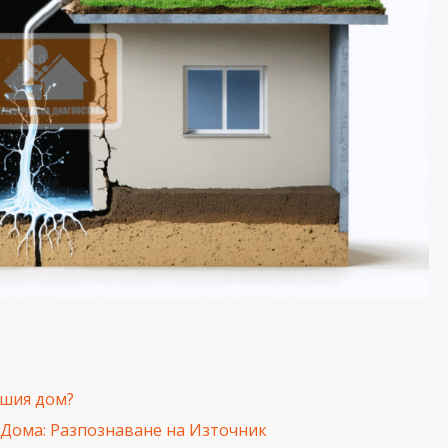
ашия дом?
 Дома: Разпознаване на Източник