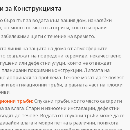
и за Конструкцията
о бърз път за водата към вашия дом, нанасяйки
, но много по-често са скрити, което ги прави
о забележими щети с течение на времето.
та линия на защита на дома от атмосферните
сто се дължат на повредени керемиди, некачествено
апушени или дефектни улуци, които не отвеждат
 планирани покривни конструкции. Липсата на
 допринася за проблема. Течове могат да се появят
ни и вентилационни тръби, в равната част на плоски
криви.
ционни тръби:
Спукани тръби, които често са скрити
на за влага. Стари и износени инсталации, дефектни
одят до течове. Водата от спукани тръби може да се
давайки влага и мокри петна в различни, понякога
 прави локализирането им особено предизвикателно