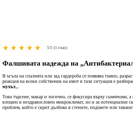
★
★
★
★
★
5/5 (1 глас)
Фалшивата надежда на „Антибактериал
В ъгъла на спалнята или зад гардероба се появява тъмно, разра
реакция на всеки собственик на имот в тази ситуация е разбир
мухъл
„.
Това търсене, макар и логично, се фокусира върху
симптома
, а
влошен и нездравословен микроклимат, но и за потенциални скр
проблем, който е скрит дълбоко в стените, подовете или тавани