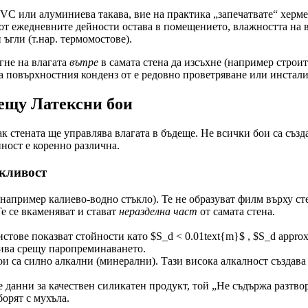
PVC или алуминиева такава, вие на практика „запечатвате“ херме
а от ежедневните дейности остава в помещението, влажността на 
ъгли (т.нар. термомостове).
гне на влагата
вътре
в самата стена да изсъхне (например строит
а повърхностния конденз от е редовно проветряване или инсталир
ещу Латексни бои
 стената ще управлява влагата в бъдеще. Не всички бои са създ
йност е коренно различна.
кливост
например калиево-водно стъкло). Те не образуват филм върху ст
е се вкаменяват и стават
неразделна част
от самата стена.
ове показват стойности като $S_d < 0.01text{m}$ , $S_d approx 
тива срещу паропреминаването.
ои са силно алкални (минерални). Тази висока алкалност създава
е данни за качествен силикатен продукт, той „Не съдържа разтв
борят с мухъла.