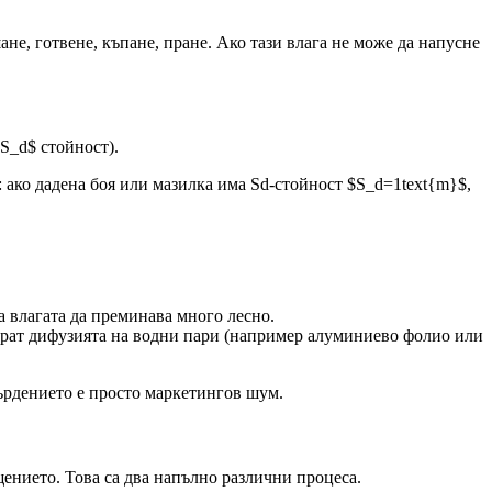
ане, готвене, къпане, пране. Ако тази влага не може да напусне
S_d$ стойност).
 ако дадена боя или мазилка има Sd-стойност $S_d=1text{m}$,
 влагата да преминава много лесно.
рат дифузията на водни пари (например алуминиево фолио или
върдението е просто маркетингов шум.
ението. Това са два напълно различни процеса.