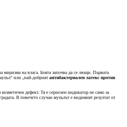
на миризма на влага. Боята започва да се лющи. Първата
а мухъл“ или „най-добрият
антибактериален латекс против
о козметичен дефект. Тя е сериозен индикатор не само за
радата. В повечето случаи мухълът е видимият резултат от