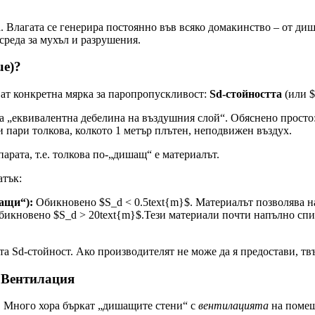
а. Влагата се генерира постоянно във всяко домакинство – от диш
 среда за мухъл и разрушения.
ue)?
ват конкретна мярка за паропропускливост:
Sd-стойността
(или $
ва „еквивалентна дебелина на въздушния слой“. Обяснено просто:
и пари толкова, колкото 1 метър плътен, неподвижен въздух.
арата, т.е. толкова по-„дишащ“ е материалът.
атък:
ащи“):
Обикновено $S_d < 0.5text{m}$. Материалът позволява на
икновено $S_d > 20text{m}$.Тези материали почти напълно спи
ата Sd-стойност. Ако производителят не може да я предостави, т
 Вентилация
е. Много хора бъркат „дишащите стени“ с
вентилацията
на помещ