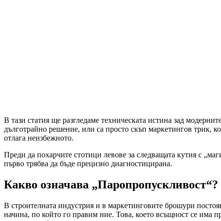
В тази статия ще разгледаме техническата истина зад модерни
дълготрайно решение, или са просто скъп маркетингов трик, ко
отлага неизбежното.
Преди да похарчите стотици левове за следващата кутия с „магич
първо трябва да бъде прецизно диагностицирана.
Какво означава „Паропропускливост“?
В строителната индустрия и в маркетинговите брошури постоя
начина, по който го правим ние. Това, което всъщност се има 