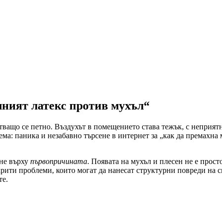
ният латекс против мухъл“
стващо се петно. Въздухът в помещението става тежък, с неприят
аема: паника и незабавно търсене в интернет за „как да премахн
 не върху
първопричината
. Появата на мухъл и плесен не е прост
ити проблеми, които могат да нанесат структурни повреди на сг
те.