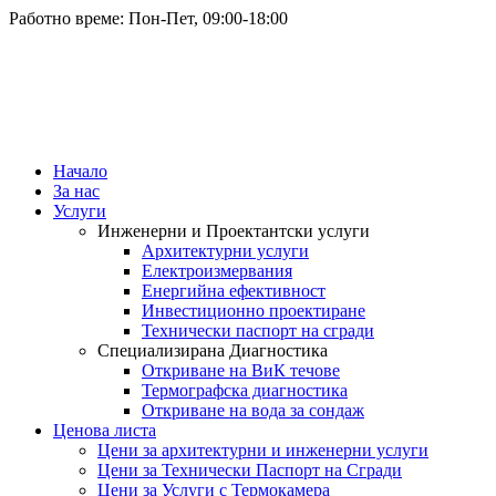
Работно време: Пон-Пет, 09:00-18:00
Начало
За нас
Услуги
Инженерни и Проектантски услуги
Архитектурни услуги
Електроизмервания
Енергийна ефективност
Инвестиционно проектиране
Технически паспорт на сгради
Специализирана Диагностика
Откриване на ВиК течове
Термографска диагностика
Откриване на вода за сондаж
Ценова листа
Цени за архитектурни и инженерни услуги
Цени за Технически Паспорт на Сгради
Цени за Услуги с Термокамера