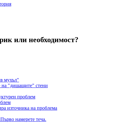
тория
рик или необходимост?
в мухъл"
 на "дишащите" стени
руктурен проблем
облем
ира източника на проблема
 Първо намерете теча.