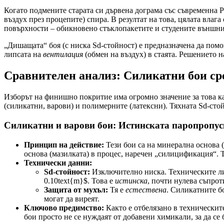
Когато подмените старата си дървена дограма със съвременна 
въздух през процепите) спира. В резултат на това, цялата влаг
повърхности – обикновено стъклопакетите и студените външни 
„Дишащата“ боя (с ниска Sd-стойност) е предназначена да помо
липсата на
вентилация
(обмен на въздух) в стаята. Решението н
Сравнителен анализ: Силикатни бои ср
Изборът на финишно покритие има огромно значение за това как
(силикатни, варови) и полимерните (латексни). Тяхната Sd-сто
Силикатни и варови бои: Истинската паропропус
Принцип на действие:
Тези бои са на минерална основа (
основа (мазилката) в процес, наречен „силицификация“. Т
Технически данни:
Sd-стойност:
Изключително ниска. Техническите лист
0.10text{m}$. Това е
истинска
, почти нулева съпро
Защита от мухъл:
Тя е
естествена
. Силикатните б
могат да виреят.
Ключово предимство:
Както е отбелязано в техническит
бои просто не се нуждаят от добавени химикали, за да се 