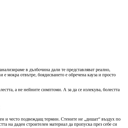
анализираме в дълбочина дали те представляват реално,
 е мокра отвътре, боядисването е обречена кауза и просто
лестта, а не нейните симптоми. А за да се излекува, болестта
и
ен и често подвеждащ термин. Стените не „дишат“ въздух по
тта на даден строителен материал да пропуска през себе си