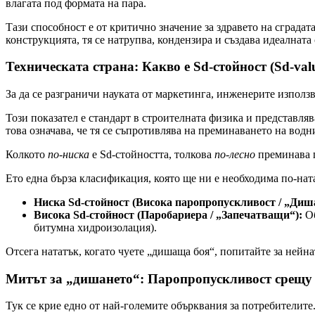
влагата под формата на пара.
Тази способност е от критично значение за здравето на сградат
конструкцията, тя се натрупва, кондензира и създава идеалната
Техническата страна: Какво е Sd-стойност (Sd-val
За да се разграничи науката от маркетинга, инженерите използ
Този показател е стандарт в строителната физика и представля
това означава, че тя се съпротивлява на преминаването на водн
Колкото
по-ниска
е Sd-стойността, толкова
по-лесно
преминава п
Ето една бърза класификация, която ще ни е необходима по-нат
Ниска Sd-стойност (Висока паропропускливост / „Диш
Висока Sd-стойност (Паробариера / „Запечатващи“):
Об
битумна хидроизолация).
Отсега нататък, когато чуете „дишаща боя“, попитайте за нейн
Митът за „дишането“: Паропропускливост срещу
Тук се крие едно от най-големите обърквания за потребителит