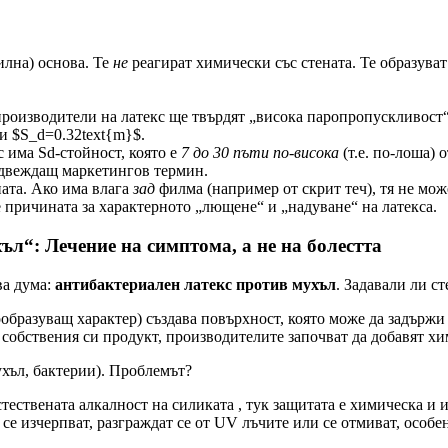
илна) основа. Те
не
реагират химически със стената. Те образува
роизводители на латекс ще твърдят „висока паропропускливост“
и $S_d=0.32text{m}$.
 има Sd-стойност, която е
7 до 30 пъти по-висока
(т.е. по-лоша) 
одвеждащ маркетингов термин.
ата. Ако има влага
зад
филма (например от скрит теч), тя не мож
 е причината за характерното „лющене“ и „надуване“ на латекса.
л“: Лечение на симптома, а не на болестта
ва дума:
антибактериален латекс против мухъл
. Задавали ли с
образуващ характер) създава повърхност, която може да задържи 
 собствения си продукт, производителите започват да добавят х
ухъл, бактерии). Проблемът?
стествената алкалност на силиката , тук защитата е химическа и 
се изчерпват, разграждат се от UV лъчите или се отмиват, особ