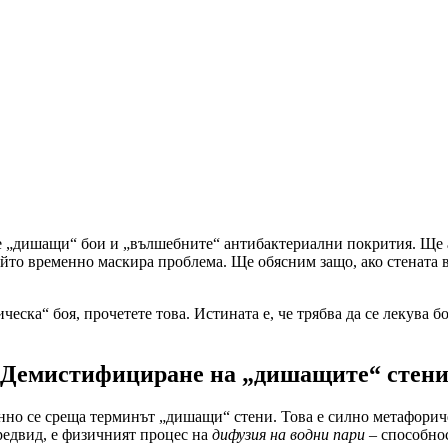
те „дишащи“ бои и „вълшебните“ антибактериални покрития. Ще 
йто временно маскира проблема. Ще обясним защо, ако стената ви
еска“ боя, прочетете това. Истината е, че трябва да се лекува бо
 Демистифициране на „дишащите“ стен
нно се среща терминът „дишащи“ стени. Това е силно метафорич
предвид, е физичният процес на
дифузия на водни пари
– способнос