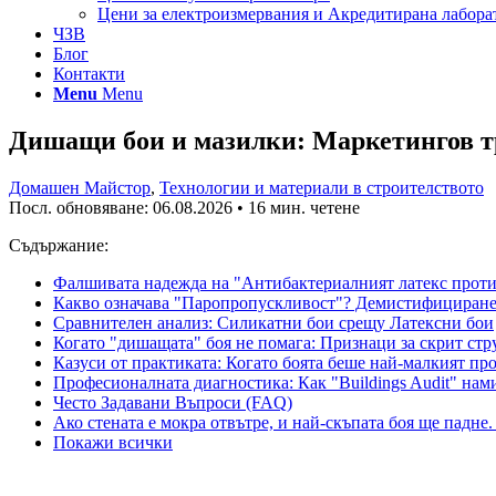
Цени за електроизмервания и Акредитирана лабора
ЧЗВ
Блог
Контакти
Menu
Menu
Дишащи бои и мазилки: Маркетингов т
Домашен Майстор
,
Технологии и материали в строителството
Посл. обновяване:
06.08.2026
• 16 мин. четене
Съдържание:
Фалшивата надежда на "Антибактериалният латекс проти
Какво означава "Паропропускливост"? Демистифициране
Сравнителен анализ: Силикатни бои срещу Латексни бои
Когато "дишащата" боя не помага: Признаци за скрит ст
Казуси от практиката: Когато боята беше най-малкият пр
Професионалната диагностика: Как "Buildings Audit" нам
Често Задавани Въпроси (FAQ)
Ако стената е мокра отвътре, и най-скъпата боя ще падне.
Покажи всички