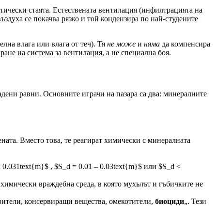
тически стаята. Естествената вентилация (инфилтрацията на
въздуха се покачва рязко и той кондензира по най-студените
елна влага или влага от теч). Тя
не може
и
няма
да компенсира
ане на система за вентилация, а не специална боя.
адени равни. Основните играчи на пазара са два: минералните
ената. Вместо това, те реагират химически с минералната
0.031text{m}$ , $S_d = 0.01 – 0.03text{m}$ или $S_d <
 химически враждебна среда, в която мухълът и гъбичките не
орители, консервиращи вещества, омекотители,
биоциди
„. Тези