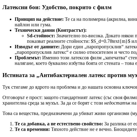
Латексни бои: Удобство, покрито с филм
Принцип на действие:
Те са на полимерна (акрилна, вин
найлон или гума.
Технически данни (Контрастът):
Sd-стойност:
Значително по-висока. Докато някои п
показват реалните стойности: $S_d=0.78text{m}$ ил
Изводът от данните:
Дори един „паропропусклив“ латекс
„паропропусклив латекс“ е силно относителен и често п
Проблемът:
Именно този латексов филм „запечатва“ стен
налягане, което буквално избутва боята от стената – това
Истината за „Антибактериален латекс против мухъ
Тук стигаме до ядрото на проблема и до нашата основна ключо
Отговорът е прост: защото стандартният латекс (със своя филмо
хранителна среда за мухъл. За да се борят с този
недостатък
на
Това са вещества, предназначени да убиват живи организми (м
Те са добавка, а не естествено свойство:
За разлика от е
Те са временни:
Тяхното действие не е вечно. Биоцидите 