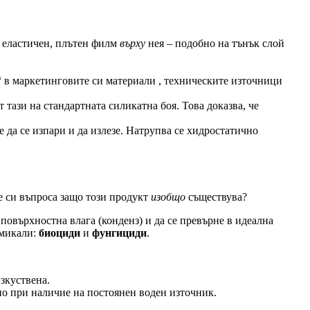
т еластичен, плътен филм
върху
нея – подобно на тънък слой
 в маркетинговите си материали , техническите източници
от тази на стандартната силикатна боя. Това доказва, че
е да се изпари и да излезе. Натрупва се хидростатично
те си въпроса защо този продукт
изобщо
съществува?
повърхностна влага (конденз) и да се превърне в идеална
имикали:
биоциди
и
фунгициди
.
изкуствена.
ено при наличие на постоянен воден източник.