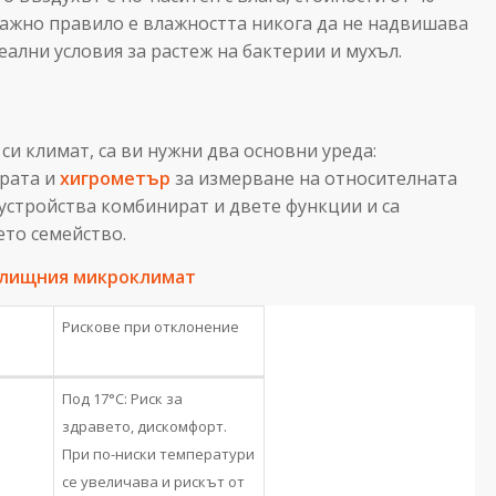
важно правило е влажността никога да не надвишава
еални условия за растеж на бактерии и мухъл.
си климат, са ви нужни два основни уреда:
урата и
хигрометър
за измерване на относителната
устройства комбинират и двете функции и са
ето семейство.
илищния микроклимат
Рискове при отклонение
Под 17°C: Риск за
здравето, дискомфорт.
При по-ниски температури
се увеличава и рискът от