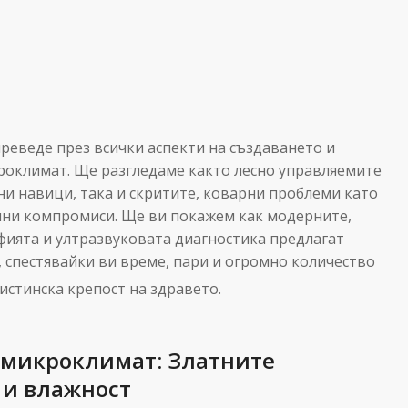
реведе през всички аспекти на създаването и
оклимат. Ще разгледаме както лесно управляемите
ни навици, така и скритите, коварни проблеми като
елни компромиси. Ще ви покажем как модерните,
ията и ултразвуковата диагностика предлагат
 спестявайки ви време, пари и огромно количество
истинска крепост на здравето.
 микроклимат: Златните
 и влажност