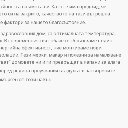
ойността на имота ни.
Като се има предвид, че
то си на закрито, качеството на тази вътрешна
е фактори за нашето благосъстояние.
 здравословния дом, са оптималната температура,
. В съвременния свят обаче се сблъскваме с един
енергийна ефективност, ние монтираме нови,
олации. Тези мерки, макар и полезни за намаляване
тват“ домовете ни и ги превръщат в капани за влага
поред редица проучвания въздухът в затворените
амърсен от този навън.