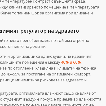
лям температурен контраст с външната среда.
между климатизираното помещение и температурата
избегне топлинен шок за организма при влизане и
димият регулатор на здравето
ойто често пренебрегваме, но той има огромно
 състоянието на дома ни.
рти и организации са единодушни, че идеалният
в жилищните помещения е между
40% и 60%
.
ите по отопление, хладилна и климатична техника
н до 45–55% за постигане на оптимален комфорт.
граници минимизира рисковете за здравето и
атурата, оптималната влажност също се влияе от
о студеният въздух е по-сух, е приемливо влажността
то въздухът е по-наситен с влага, стойности от 40-