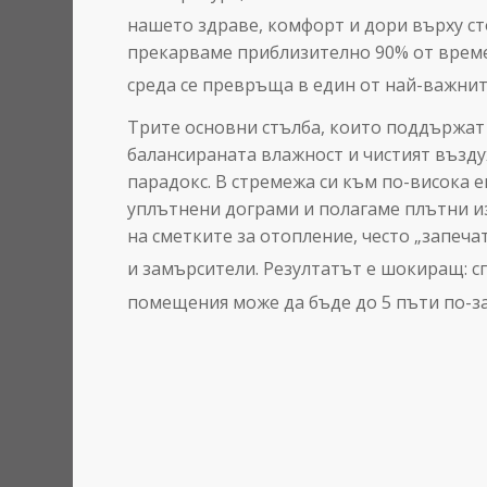
нашето здраве, комфорт и дори върху ст
прекарваме приблизително 90% от време
среда се превръща в един от най-важнит
Трите основни стълба, които поддържат
балансираната влажност и чистият въздух
парадокс. В стремежа си към по-висока 
уплътнени дограми и полагаме плътни из
на сметките за отопление, често „запеча
и замърсители.
Резултатът е шокиращ: с
помещения може да бъде до 5 пъти по-з