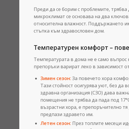
Преди да се борим с проблемите, трябва
микроклимат се основава на два ключов
относителна влажност. Поддържането им
стъпка към здравословен дом.
Температурен комфорт – пове
Температурата в дома не е само въпрос 
препоръки варират леко в зависимост от
Зимен сезон:
За повечето хора комфо
Тази стойност осигурява уют, без да 
здравна организация (СЗО) дава важ
помещения не трябва да пада под 17°C
възрастни хора, е препоръчително тя д
предпази здравето им.
Летен сезон:
През топлите месеци ид