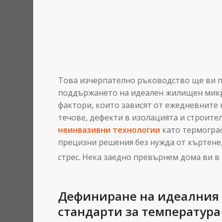
Това изчерпателно ръководство ще ви п
поддържането на идеален жилищен микр
фактори, които зависят от ежедневните 
течове, дефекти в изолацията и строит
неинвазивни технологии
като термограф
прецизни решения без нужда от къртене,
стрес.
Нека заедно превърнем дома ви в 
Дефиниране на идеалния
стандарти за температура