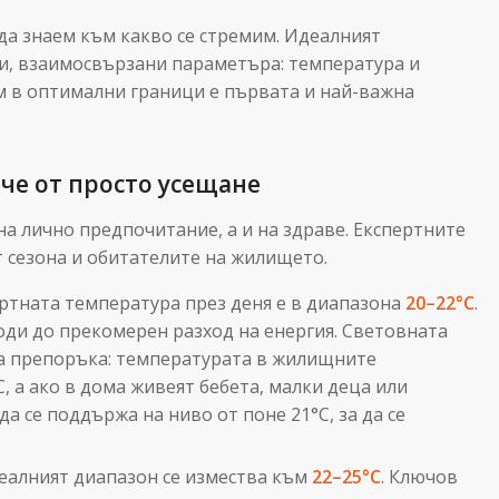
 да знаем към какво се стремим. Идеалният
и, взаимосвързани параметъра: температура и
 в оптимални граници е първата и най-важна
че от просто усещане
на лично предпочитание, а и на здраве. Експертните
 сезона и обитателите на жилището.
ртната температура през деня е в диапазона
20–22°C
.
води до прекомерен разход на енергия. Световната
на препоръка: температурата в жилищните
, а ако в дома живеят бебета, малки деца или
а се поддържа на ниво от поне 21°C, за да се
еалният диапазон се измества към
22–25°C
. Ключов