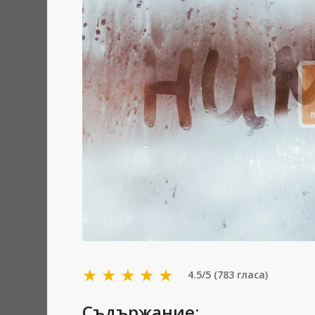
★
★
★
★
★
4.5/5 (783 гласа)
Съдържание: