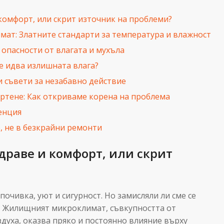
 комфорт, или скрит източник на проблеми?
ат: Златните стандарти за температура и влажност
 опасности от влагата и мухъла
е идва излишната влага?
 съвети за незабавно действие
ртене: Как откриваме корена на проблема
енция
, не в безкрайни ремонти
здраве и комфорт, или скрит
почивка, уют и сигурност. Но замисляли ли сме се
о? Жилищният микроклимат, съвкупността от
здуха, оказва пряко и постоянно влияние върху