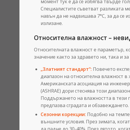
момент тук е да се избягва твърде го
Специалистите съветват разликата 
навън да не надвишава 7°C, за да се 
излизане.
Относителна влажност – неви
Относителната влажност е параметър, к
значение както за здравето ни, така и за
„Златният стандарт“:
Повечето експе
диапазон на относителна влажност 
Американската асоциация на инженер
(ASHRAE) дори стеснява този диапазо
Поддържането на влажността в тези 
предпазва сградата и обзавеждането.
Сезонни корекции:
Подобно на темпер
външните условия. През зимата, когат
да падне до 30-40%. През лятото, кога