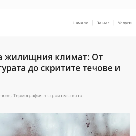
Начало
За нас
Услуги
а жилищния климат: От
урата до скритите течове и
ечове
,
Термография в строителството