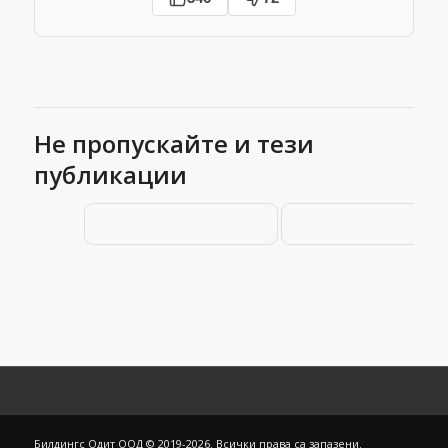
Гласът на
разума: 5-те
Не пропускайте и тези
най-опасни
публикации
Как да
„Направи си
отпушите
сам“ ВиК
тоалетна без
съвета от
бутало
интернет,
които могат
да ви струва
хиляди
Билдингс Одит ООД © 2019-2026. Всички права са запазени.