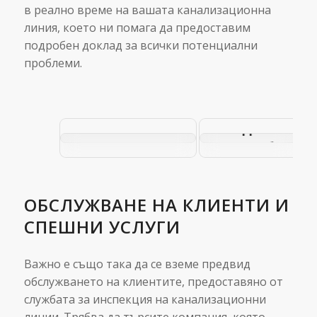
в реално време на вашата канализационна
линия, което ни помага да предоставим
подробен доклад за всички потенциални
проблеми.
Какво е
Как работи
безизкопна
безизкопният
подмяна на
ремонт на
тръби и
канализацията?
колко
струва?
ОБСЛУЖВАНЕ НА КЛИЕНТИ И
СПЕШНИ УСЛУГИ
Важно е също така да се вземе предвид
обслужването на клиентите, предоставяно от
службата за инспекция на канализационни