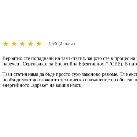
★
★
★
★
★
4.5/5 (2 гласа)
Вероятно сте попаднали на тази статия, защото сте в процес н
наречен „Сертификат за Енергийна Ефективност“ (СЕЕ). В нато
Тази статия няма да бъде просто сухо законово резюме. Тя е ек
необходимост до сложното техническо изпълнение на обследван
енергийното „здраве“ на вашия имот.