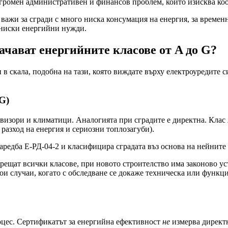
 огромен административен и финансов проблем, който изисква ко
 важи за сгради с много ниска консумация на енергия, за временн
 ниски енергийни нужди.
чават енергийните класове от A до G?
 скала, подобна на тази, която виждате върху електроуредите си
G)
визори и климатици. Аналогията при сградите е директна. Клас
разход на енергия и сериозни топлозагуби).
Наредба Е-РД-04-2 и класифицира сградата въз основа на нейнит
е срещат всички класове, при новото строителство има законово
кои случаи, когато с обследване се докаже техническа или функц
роцес. Сертификатът за енергийна ефективност
не
измерва директн