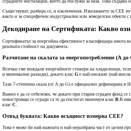
сградните инсталации, което да послужи за база. Това създава
Съществуват, разбира се, и изключения. Изискването за СЕЕ не
както и за специфични индустриални или земеделски обекти с
Декодиране на Сертификата: Какво озна
Сертификатът за енергийна ефективност класифицира имота ви в
реалната стойност на документа.
Разчитане на скалата за енергопотребление (A до 
Всички сме виждали енергийните стикери на хладилници, теле
и минимални разходи), докато клас
G
е най-ниският (най-висок 
Тази 7-степенна скала (от A до G) е официално дефинирана в 
Важно е да се отбележи, че докато при стария сграден фонд с
новостроящи се сгради са те да постигат минимум клас
B
.В ня
клас
C
.
Отвъд буквата: Какво всъщност измерва СЕЕ?
Това е може би най-важната и най-неразбрана част от целия п