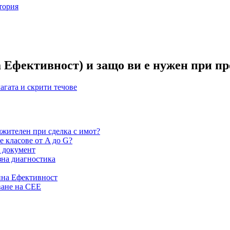
тория
 Ефективност) и защо ви е нужен при п
агата и скрити течове
жителен при сделка с имот?
е класове от A до G?
в документ
изна диагностика
йна Ефективност
ване на СЕЕ