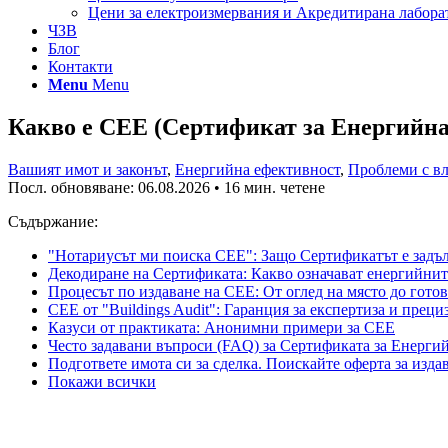
Цени за електроизмервания и Акредитирана лабора
ЧЗВ
Блог
Контакти
Menu
Menu
Какво е СЕЕ (Сертификат за Енергийна
Вашият имот и законът
,
Енергийна ефективност
,
Проблеми с вл
Посл. обновяване:
06.08.2026
• 16 мин. четене
Съдържание:
"Нотариусът ми поиска СЕЕ": Защо Сертификатът е задъл
Декодиране на Сертификата: Какво означават енергийнит
Процесът по издаване на СЕЕ: От оглед на място до гото
СЕЕ от "Buildings Audit": Гаранция за експертиза и прец
Казуси от практиката: Анонимни примери за СЕЕ
Често задавани въпроси (FAQ) за Сертификата за Енерги
Подгответе имота си за сделка. Поискайте оферта за изда
Покажи всички