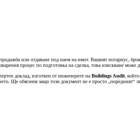
а продажба или отдаване под наем на имот. Вашият нотариус, бр
варения процес по подготовка на сделка, това изискване може д
спертен доклад, изготвен от инженерите на
Buildings Audit
, койт
ето. Ще обясним защо този документ не е просто „поредният“ ли