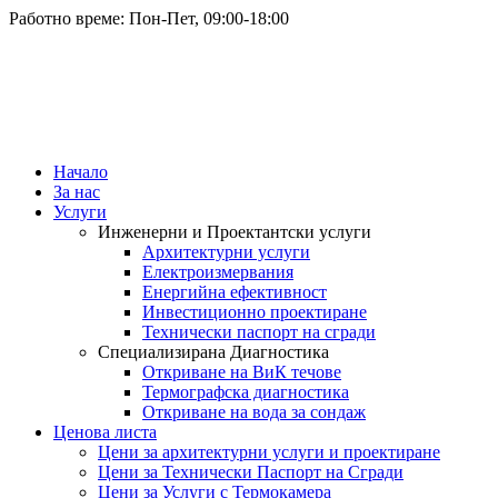
Работно време: Пон-Пет, 09:00-18:00
Начало
За нас
Услуги
Инженерни и Проектантски услуги
Архитектурни услуги
Електроизмервания
Енергийна ефективност
Инвестиционно проектиране
Технически паспорт на сгради
Специализирана Диагностика
Откриване на ВиК течове
Термографска диагностика
Откриване на вода за сондаж
Ценова листа
Цени за архитектурни услуги и проектиране
Цени за Технически Паспорт на Сгради
Цени за Услуги с Термокамера