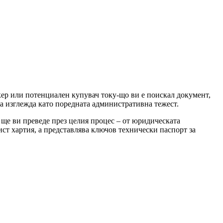
окер или потенциален купувач току-що ви е поискал документ,
а изглежда като поредната административна тежест.
о ще ви преведе през целия процес – от юридическата
ст хартия, а представлява ключов технически паспорт за