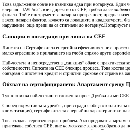
Това задължение обаче не възниква едва при нотариуса. Един ч
енергия – kWh/m2“, взет директно от СЕЕ, трябва да се
отбеляз
финала. Той е инструмент за пазарна прозрачност, предназнач
важен пазарен фактор, колкото са локацията и квадратурата. Фа
нарушение, още преди да са стигнали до нотариус.Нотариусът е
Санкции и последици при липса на СЕЕ
Липсата на Сертификат за енергийна ефективност не е просто 
малко агресивно в прилагането на глоби спрямо други европей
Най-честата и непосредствена „санкция“ обаче е практическата
собствеността.Липсата на СЕЕ блокира процеса. Това коства ц
обвързан с ипотечен кредит и стриктни срокове от страна на ба
Обхват на сертифицирането: Апартамент срещу Ц
Тук възниква най-честият и сложен въпрос: „Трябва ли ми СЕЕ з
Според нормативната уредба , при сгради с обща отоплителна 
климатизация), сертификатът за енергийни характеристики на 
Това създава сериозен скрит проблем. Ако продавате апартамен
притежава собствен СЕЕ, вие
не можете
законосъобразно да по