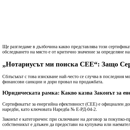
Ще разгледаме в дълбочина какво представлява този сертификат
обследването на място е от критично значение за определяне на
„Нотариусът ми поиска СЕЕ“: Защо Сер
Сблъсъкът с това изискване най-често се случва в последния мо
финансови санкции и дори провал на продажбата.
Юридическата рамка: Какво казва Законът за ен
Сертификатът за енергийна ефективност (СЕЕ) е официален доку
наредби, като ключовата Наредба № Е-РД-04-2.
Законът е категоричен: при сключване на договор за покупко-пр
собственикът е длъжен да предостави на купувача или наемате