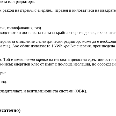
акта или радиатора.
н разход на
първична енергия
„, изразен в киловатчаса на квадра
ок, топлофикация, газ).
одството и доставката на тази крайна енергия до вас, включител
ергия за отопление с електрически радиатор, може да е необхо
 т.н.). Ако обаче използвате 1 kWh
крайна
енергия, произведена 
и. Той е
холистична оценка
на неговата цялостна ефективност и
о-нисък енергиен клас от имот с по-лоша изолация, но оборудва
ри:
под.
охладителната и вентилационната системи (ОВК).
исателно)