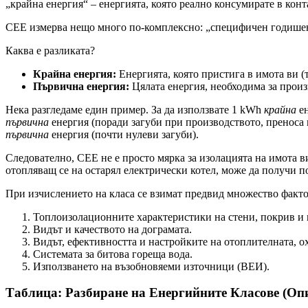
„крайна енергия“ – енергията, която реално консумирате в конт
СЕЕ измерва нещо много по-комплексно: „специфичен годише
Каква е разликата?
Крайна енергия:
Енергията, която пристига в имота ви (т
Първична енергия:
Цялата енергия, необходима за произв
Нека разгледаме един пример. За да използвате 1 kWh
крайна
ен
първична
енергия (поради загуби при производството, преноса и
първична
енергия (почти нулеви загуби).
Следователно, СЕЕ не е просто мярка за изолацията на имота в
отопляващ се на остарял електрически котел, може да получи п
При изчислението на класа се взимат предвид множество факто
Топлоизолационните характеристики на стени, покрив и 
Видът и качеството на дограмата.
Видът, ефективността и настройките на отоплителната, 
Системата за битова гореща вода.
Използването на възобновяеми източници (ВЕИ).
Таблица: Разбиране на Енергийните Класове (Оп