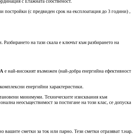
ординация с Етажната собственост.
и постройки (с предвиден срок на експлоатация до 3 години) ,
. Разбирането на тази скала е ключът към разбирането на
A
е най-високият възможен (най-добра енергийна ефективност
е комплексни енергийни характеристики.
 установени минимуми. Техническите изисквания към
ионална неосъществимост за постигане на този клас, се допуска
о вашите сметки за ток или парно. Тези сметки отразяват т.нар.