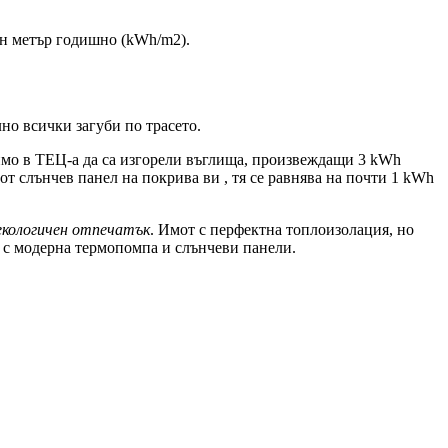
тен метър годишно (kWh/m2).
но всички загуби по трасето.
димо в ТЕЦ-а да са изгорели въглища, произвеждащи 3 kWh
от слънчев панел на покрива ви , тя се равнява на почти 1 kWh
екологичен отпечатък
. Имот с перфектна топлоизолация, но
н с модерна термопомпа и слънчеви панели.