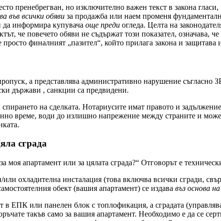
есто пренебрегван, но изключително важен текст в закона гласи,
ва във всички обяви
за продажба или наем променя фундаментално
ен да информира купувача
още преди
огледа. Целта на законодател
ктът, че повечето обяви не съдържат този показател, означава, 
 просто финалният „пазител“, който прилага закона и защитава 
пропуск, а представлява административно нарушение съгласно ЗЕ
ски държави , санкции са предвидени.
: спирането на сделката. Нотариусите имат правото и задължени
енно време, води до излишно напрежение между страните и може 
нката.
яла сграда
а моя апартамент или за цялата сграда?“ Отговорът е технически
и/или охладителна инсталация (това включва всички сгради, свър
самостоятелния обект (вашия апартамент) се издава
въз основа н
т в ЕПК или панелен блок с топлофикация, а сградата (управлява
ръчате такъв само за вашия апартамент. Необходимо е да се сер