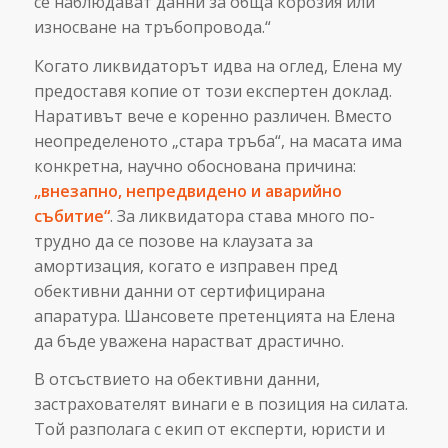
се наблюдават данни за обща корозия или
износване на тръбопровода.“
Когато ликвидаторът идва на оглед, Елена му
предоставя копие от този експертен доклад.
Наративът вече е коренно различен. Вместо
неопределеното „стара тръба“, на масата има
конкретна, научно обоснована причина:
„внезапно, непредвидено и аварийно
събитие“
. За ликвидатора става много по-
трудно да се позове на клаузата за
амортизация, когато е изправен пред
обективни данни от сертифицирана
апаратура. Шансовете претенцията на Елена
да бъде уважена нарастват драстично.
В отсъствието на обективни данни,
застрахователят винаги е в позиция на силата.
Той разполага с екип от експерти, юристи и