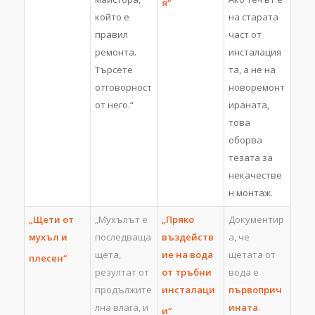
я“
който е
на старата
правил
част от
ремонта.
инсталация
Търсете
та, а не на
отговорност
новоремонт
от него.“
ираната,
това
оборва
тезата за
некачестве
н монтаж.
„Щети от
„Мухълът е
„Пряко
Документир
мухъл и
последваща
въздейств
а, че
щета,
ие на вода
щетата от
плесен“
резултат от
от тръбни
вода е
продължите
инсталаци
първоприч
лна влага, и
ината
.
и“