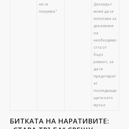
не се
Докладът
покрива.“
може да се
използва за
доказване
на
необходимо
стта от
бърз
ремонт, за
да се
предотврат
ят
последващи
щети като
мухъл.
БИТКАТА НА НАРАТИВИТЕ: