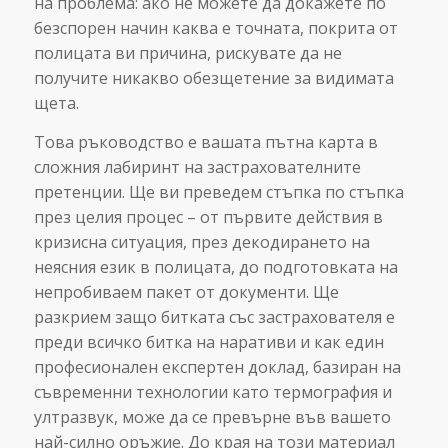
на проблема: ако не можете да докажете по
безспорен начин каква е точната, покрита от
полицата ви причина, рискувате да не
получите никакво обезщетение за видимата
щета.
Това ръководство е вашата пътна карта в
сложния лабиринт на застрахователните
претенции. Ще ви преведем стъпка по стъпка
през целия процес – от първите действия в
кризисна ситуация, през декодирането на
неясния език в полицата, до подготовката на
непробиваем пакет от документи. Ще
разкрием защо битката със застрахователя е
преди всичко битка на наративи и как един
професионален експертен доклад, базиран на
съвременни технологии като термография и
ултразвук, може да се превърне във вашето
най-силно оръжие. До края на този материал