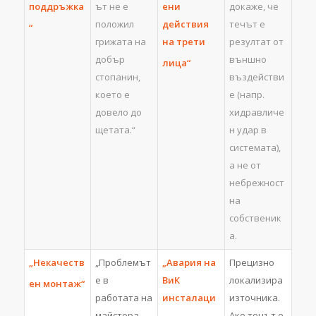
поддръжка
ът не е
ени
докаже, че
положил
действия
течът е
“
грижата на
на трети
резултат от
добър
външно
лица“
стопанин,
въздействи
което е
е (напр.
довело до
хидравличе
щетата.“
н удар в
системата),
а не от
небрежност
на
собственик
а.
„Некачеств
„Проблемът
„Авария на
Прецизно
е в
ВиК
локализира
ен монтаж“
работата на
инсталаци
източника.
майстора,
Ако течът е