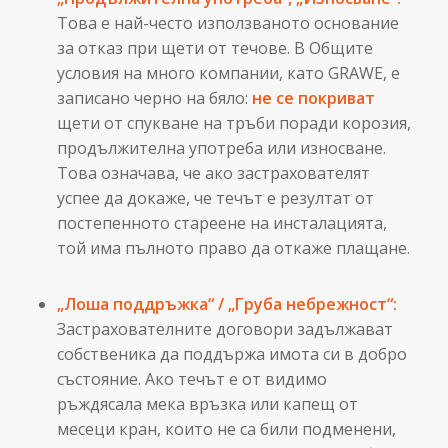
Това е най-често използваното основание
за отказ при щети от течове. В Общите
условия на много компании, като GRAWE, е
записано черно на бяло:
не се покриват
щети от спукване на тръби поради корозия,
продължителна употреба или износване.
Това означава, че ако застрахователят
успее да докаже, че течът е резултат от
постепенното стареене на инсталацията,
той има пълното право да откаже плащане.
„Лоша поддръжка“ / „Груба небрежност“:
Застрахователните договори задължават
собственика да поддържа имота си в добро
състояние. Ако течът е от видимо
ръждясала мека връзка или капещ от
месеци кран, които не са били подменени,