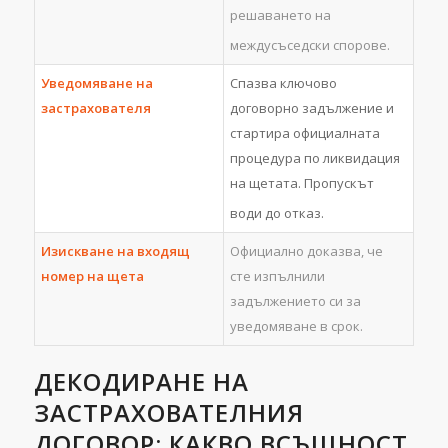
решаването на
междусъседски спорове.
Уведомяване на
Спазва ключово
застрахователя
договорно задължение и
стартира официалната
процедура по ликвидация
на щетата. Пропускът
води до отказ.
Изискване на входящ
Официално доказва, че
номер на щета
сте изпълнили
задължението си за
уведомяване в срок.
ДЕКОДИРАНЕ НА
ЗАСТРАХОВАТЕЛНИЯ
ДОГОВОР: КАКВО ВСЪЩНОСТ