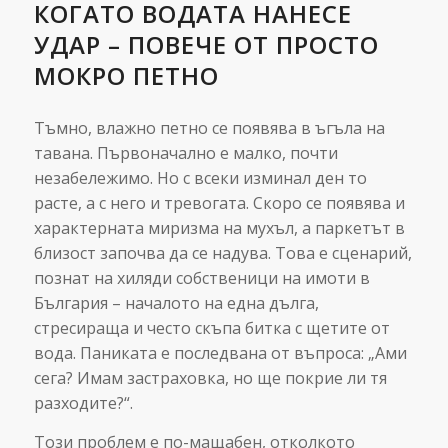
КОГАТО ВОДАТА НАНЕСЕ
УДАР – ПОВЕЧЕ ОТ ПРОСТО
МОКРО ПЕТНО
Тъмно, влажно петно се появява в ъгъла на
тавана. Първоначално е малко, почти
незабележимо. Но с всеки изминал ден то
расте, а с него и тревогата. Скоро се появява и
характерната миризма на мухъл, а паркетът в
близост започва да се надува. Това е сценарий,
познат на хиляди собственици на имоти в
България – началото на една дълга,
стресираща и често скъпа битка с щетите от
вода. Паниката е последвана от въпроса: „Ами
сега? Имам застраховка, но ще покрие ли тя
разходите?“.
Този проблем е по-мащабен, отколкото