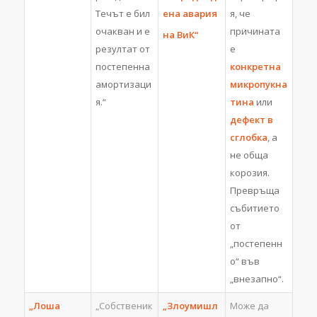
Течът е бил
ена авария
я, че
очакван и е
причината
на ВиК“
резултат от
е
постепенна
конкретна
амортизаци
микропукна
я.“
тина
или
дефект в
сглобка
, а
не обща
корозия.
Превръща
събитието
от
„постепенн
о“ във
„внезапно“.
„Лоша
„Собственик
„Злоумишл
Може да