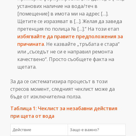
установих наличие на вода/теч в
[помещение] в имота ми на адрес […].
Щетите се изразяват в […]. Желая да заведа
претенция по полица № […].“ На този етап
избягвайте да правите предположения за
причината
. Не казвайте „тръбата е стара“
или „съседът не си е направил ремонта
качествено“. Просто съобщете факта на
щетата.
За да се систематизира процесът в този
стресов момент, следният чеклист може да
бъде от изключителна полза.
Таблица 1: Чеклист за незабавни действия
при щета от вода
Действие
Защо е важно?