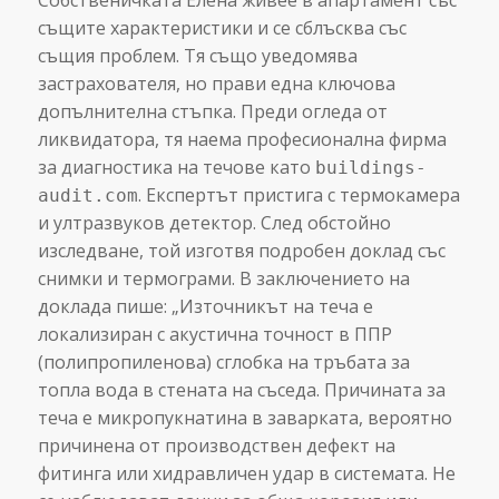
Собственичката Елена живее в апартамент със
същите характеристики и се сблъсква със
същия проблем. Тя също уведомява
застрахователя, но прави една ключова
допълнителна стъпка. Преди огледа от
ликвидатора, тя наема професионална фирма
за диагностика на течове като
buildings-
. Експертът пристига с термокамера
audit.com
и ултразвуков детектор. След обстойно
изследване, той изготвя подробен доклад със
снимки и термограми. В заключението на
доклада пише: „Източникът на теча е
локализиран с акустична точност в ППР
(полипропиленова) сглобка на тръбата за
топла вода в стената на съседа. Причината за
теча е микропукнатина в заварката, вероятно
причинена от производствен дефект на
фитинга или хидравличен удар в системата. Не