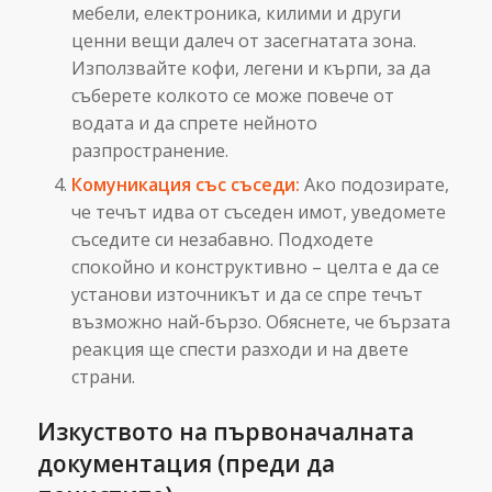
мебели, електроника, килими и други
ценни вещи далеч от засегнатата зона.
Използвайте кофи, легени и кърпи, за да
съберете колкото се може повече от
водата и да спрете нейното
разпространение.
Комуникация със съседи:
Ако подозирате,
че течът идва от съседен имот, уведомете
съседите си незабавно. Подходете
спокойно и конструктивно – целта е да се
установи източникът и да се спре течът
възможно най-бързо. Обяснете, че бързата
реакция ще спести разходи и на двете
страни.
Изкуството на първоначалната
документация (преди да