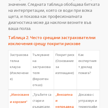
значение. Следната таблица обобщава битката
на интерпретации, която се води при всяка
щета, и показва как професионалната
диагностика може да наклони везните във
ваша полза.
Таблица 2: Често срещани застрахователни
изключения срещу покрити рискове
Застрахова
Тълкуване
Покрит риск
Как
телна
на
(Основание
експертния
клауза
застрахова
за
т доклад
(Изключени
теля
изплащане)
помага?
е)
(Вероятен
отказ)
„Износване
„Тръбите са
„Внезапна
Доказва с
стари и
и
ултразвук и
и корозия“
ръждясали.
непредвид
термографи