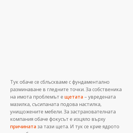
Тук обаче се сблъскваме с фундаментално
разминаване в гледните точки. За собственика
на имота проблемът е
щетата
– увредената
мазилка, съсипаната подова настилка,
унищожените мебели. За застрахователната
компания обаче фокусът е изцяло върху
причината
за тази щета. И тук се крие ядрото