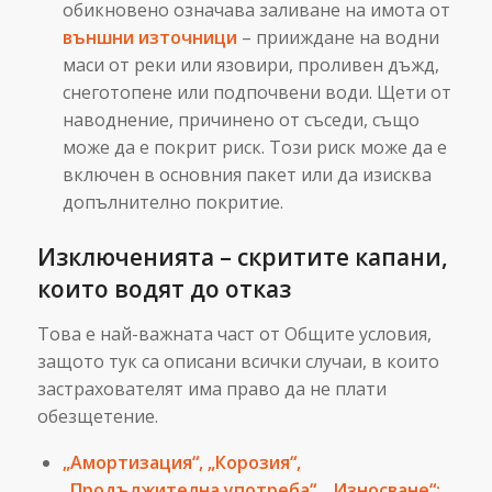
обикновено означава заливане на имота от
външни източници
– прииждане на водни
маси от реки или язовири, проливен дъжд,
снеготопене или подпочвени води. Щети от
наводнение, причинено от съседи, също
може да е покрит риск. Този риск може да е
включен в основния пакет или да изисква
допълнително покритие.
Изключенията – скритите капани,
които водят до отказ
Това е най-важната част от Общите условия,
защото тук са описани всички случаи, в които
застрахователят има право да не плати
обезщетение.
„Амортизация“, „Корозия“,
„Продължителна употреба“, „Износване“: