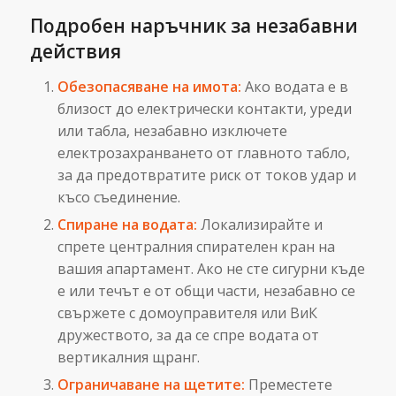
Подробен наръчник за незабавни
действия
Обезопасяване на имота:
Ако водата е в
близост до електрически контакти, уреди
или табла, незабавно изключете
електрозахранването от главното табло,
за да предотвратите риск от токов удар и
късо съединение.
Спиране на водата:
Локализирайте и
спрете централния спирателен кран на
вашия апартамент. Ако не сте сигурни къде
е или течът е от общи части, незабавно се
свържете с домоуправителя или ВиК
дружеството, за да се спре водата от
вертикалния щранг.
Ограничаване на щетите:
Преместете