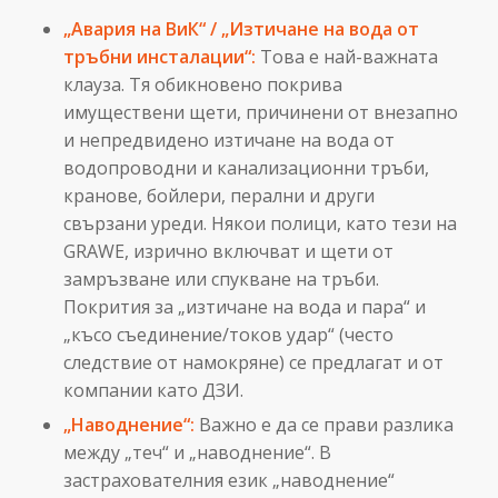
„Авария на ВиК“ / „Изтичане на вода от
тръбни инсталации“:
Това е най-важната
клауза. Тя обикновено покрива
имуществени щети, причинени от внезапно
и непредвидено изтичане на вода от
водопроводни и канализационни тръби,
кранове, бойлери, перални и други
свързани уреди. Някои полици, като тези на
GRAWE, изрично включват и щети от
замръзване или спукване на тръби.
Покрития за „изтичане на вода и пара“ и
„късо съединение/токов удар“ (често
следствие от намокряне) се предлагат и от
компании като ДЗИ.
„Наводнение“:
Важно е да се прави разлика
между „теч“ и „наводнение“. В
застрахователния език „наводнение“