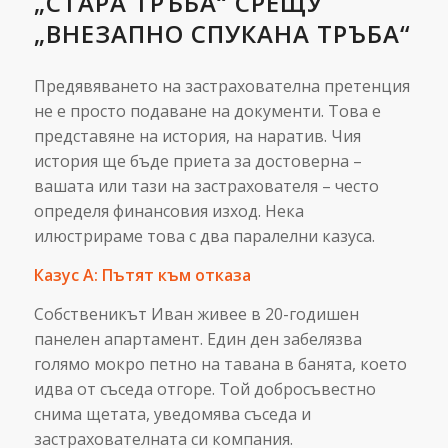
„СТАРА ТРЪБА“ СРЕЩУ
„ВНЕЗАПНО СПУКАНА ТРЪБА“
Предявяването на застрахователна претенция
не е просто подаване на документи. Това е
представяне на история, на наратив. Чия
история ще бъде приета за достоверна –
вашата или тази на застрахователя – често
определя финансовия изход. Нека
илюстрираме това с два паралелни казуса.
Казус А: Пътят към отказа
Собственикът Иван живее в 20-годишен
панелен апартамент. Един ден забелязва
голямо мокро петно на тавана в банята, което
идва от съседа отгоре. Той добросъвестно
снима щетата, уведомява съседа и
застрахователната си компания.