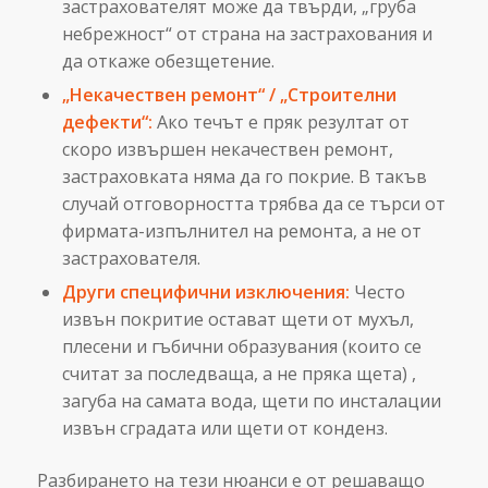
застрахователят може да твърди, „груба
небрежност“ от страна на застрахования и
да откаже обезщетение.
„Некачествен ремонт“ / „Строителни
дефекти“:
Ако течът е пряк резултат от
скоро извършен некачествен ремонт,
застраховката няма да го покрие. В такъв
случай отговорността трябва да се търси от
фирмата-изпълнител на ремонта, а не от
застрахователя.
Други специфични изключения:
Често
извън покритие остават щети от мухъл,
плесени и гъбични образувания (които се
считат за последваща, а не пряка щета) ,
загуба на самата вода, щети по инсталации
извън сградата или щети от конденз.
Разбирането на тези нюанси е от решаващо