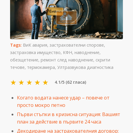
Tags:
ВиК авария
,
застрахователни спорове
,
застраховка имущество
,
КФН
,
наводнение
,
обезщетение
,
ремонт след наводнение
,
скрити
течове
,
термокамера
,
Ултразвукова диагностика
★
★
★
★
★
4.1/5 (62 гласа)
Когато водата нанесе удар – повече от
просто мокро петно
Първи стъпки в кризисна ситуация: Вашият
план за действие в първите 24 часа
Декодиране на застрахователния договор: