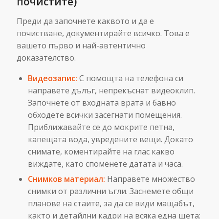
почистите)
Преди да започнете каквото и да е
почистване, документирайте всичко. Това е
вашето първо и най-автентично
доказателство.
Видеозапис:
С помощта на телефона си
направете дълъг, непрекъснат видеоклип.
Започнете от входната врата и бавно
обходете всички засегнати помещения.
Приближавайте се до мокрите петна,
капещата вода, увредените вещи. Докато
снимате, коментирайте на глас какво
виждате, като споменете датата и часа.
Снимков материал:
Направете множество
снимки от различни ъгли. Заснемете общи
планове на стаите, за да се види мащабът,
както и детайлни кадри на всяка една щета: