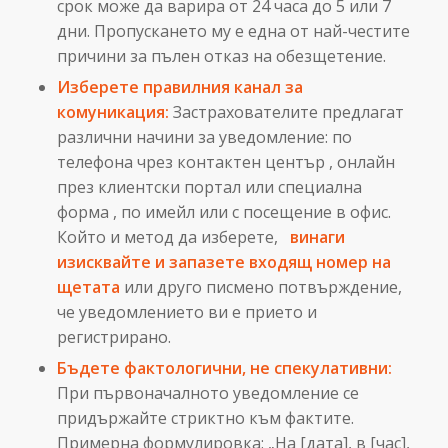
срок може да варира от 24 часа до 5 или 7
дни. Пропускането му е една от най-честите
причини за пълен отказ на обезщетение.
Изберете правилния канал за
комуникация:
Застрахователите предлагат
различни начини за уведомление: по
телефона чрез контактен център , онлайн
през клиентски портал или специална
форма , по имейл или с посещение в офис.
Който и метод да изберете,
винаги
изисквайте и запазете входящ номер на
щетата
или друго писмено потвърждение,
че уведомлението ви е прието и
регистрирано.
Бъдете фактологични, не спекулативни:
При първоначалното уведомление се
придържайте стриктно към фактите.
Примерна формулировка: „На [дата], в [час],