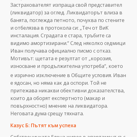
Застрахователят изпраща свой представител
(ликвидатор) за оглед. Ликвидаторът влиза в
банята, поглежда петното, почуква по стените
и отбелязва в протокола си: „Теч от ВиК
инсталация. Сградата е стара, тръбите са
видимо амортизирани.“ След няколко седмици
Иван получава официално писмо с отказ.
Мотивът: щетата е резултат от „корозия,
износване и продължителна употреба“, което
е изрично изключение в Общите условия.
Иван
е ядосан, но няма как да оспори. Той не
притежава никакви обективни доказателства,
които да оборят експертното (макар и
повърхностно) мнение на ликвидатора.
Неговата дума срещу тяхната.
Казус Б: Пътят към успеха