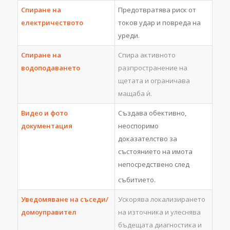
Спиране на
Предотвратява риск от
електричеството
токов удар и повреда на
уреди.
Спиране на
Спира активното
водоподаването
разпространение на
щетата и ограничава
мащаба ѝ.
Видео и фото
Създава обективно,
документация
неоспоримо
доказателство за
състоянието на имота
непосредствено след
събитието.
Уведомяване на съседи/
Ускорява локализирането
домоуправител
на източника и улеснява
бъдещата диагностика и