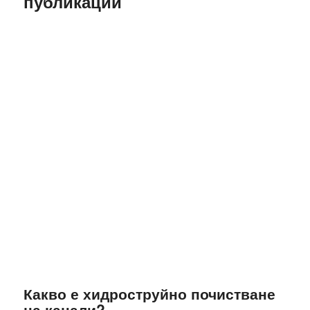
публикации
Какво е хидроструйно почистване
на канали?