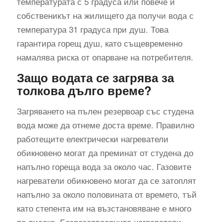
температурата с 5 градуса или повече и
собственикът на жилището да получи вода с
температура 31 градуса при душ. Това
гарантира горещ душ, като същевременно
намалява риска от опарване на потребителя.
Защо водата се загрява за
толкова дълго време?
Загряването на пълен резервоар със студена
вода може да отнеме доста време. Правилно
работещите електрически нагреватели
обикновено могат да преминат от студена до
напълно гореща вода за около час. Газовите
нагреватели обикновено могат да се затоплят
напълно за около половината от времето, тъй
като степента им на възстановяване е много
по-висока. Безрезервоарните нагреватели