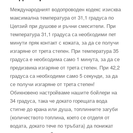
Международният водопроводен кодекс изисква
максимална температура от 31,1 градуса по
Целзий при душове и ръчни смесители. При
температура 31,1 градуса са необходими пет
минути пряк контакт с кожата, за да се получи
изгаряне от трета степен. При температура 35
градуса е необходима само 1 минута, за да се
предизвика изгаряне от трета степен. При 42,2
градуса са необходими само 5 секунди, за да
се получи изгаряне от трета степен!
Обикновено настройваме нашите бойлери на
34 градуса, така че докато горещата вода
стигне до крана или душа, топлинните загуби
(количеството топлина, което се отделя от
водата, докато тече по тръбата) да понижат