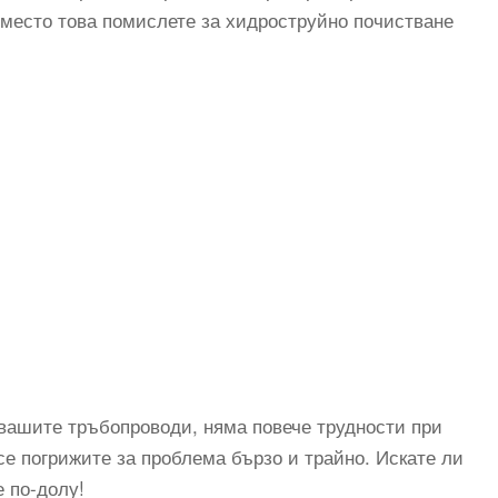
место това помислете за хидроструйно почистване
 вашите тръбопроводи, няма повече трудности при
се погрижите за проблема бързо и трайно. Искате ли
 по-долу!