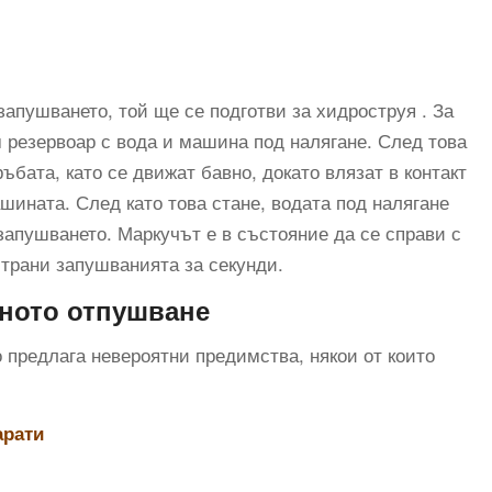
апушването, той ще се подготви за хидроструя . За
м резервоар с вода и машина под налягане. След това
ъбата, като се движат бавно, докато влязат в контакт
шината. След като това стане, водата под налягане
запушването. Маркучът е в състояние да се справи с
страни запушванията за секунди.
ното отпушване
то предлага невероятни предимства, някои от които
арати