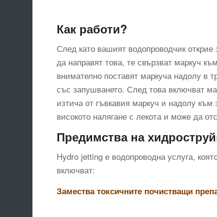
Как работи?
След като вашият водопроводчик открие з
да направят това, те свързват маркуч къ
внимателно поставят маркуча надолу в тр
със запушването. След това включват ма
изтича от гъвкавия маркуч и надолу към 
високото налягане с лекота и може да от
Предимства на хидроструй
Hydro jetting е водопроводна услуга, коя
включват:
Замества токсичните почистващи преп