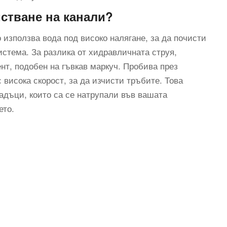
стване на канали?
то използва вода под високо налягане, за да почисти
стема. За разлика от хидравличната струя,
нт, подобен на гъвкав маркуч. Пробива през
 висока скорост, за да изчисти тръбите. Това
адъци, които са се натрупали във вашата
ето.