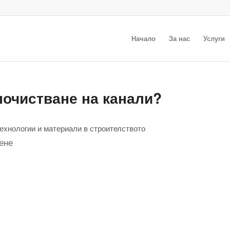
Начало
За нас
Услуги
почистване на канали?
ехнологии и материали в строителството
тене