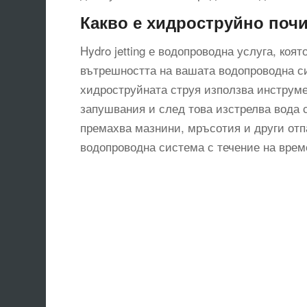
Какво е хидроструйно почи
Hydro jetting е водопроводна услуга, коя
вътрешността на вашата водопроводна си
хидроструйната струя използва инструме
запушвания и след това изстрелва вода с
премахва мазнини, мръсотия и други отп
водопроводна система с течение на врем