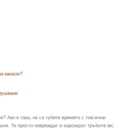
на канали?
пушване
? Ако е така, не си губете времето с токсични
али. Те просто повреждат и корозират тръбите ви,