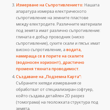
Измерване на Съпротивлението:
Нашата
апаратура измерва електрическото
съпротивление на земните пластове
между електродите. Различните материали
под земята имат различно съпротивление:
глината е добър проводник (ниско
съпротивление), сухите скали и пясък имат
високо съпротивление, а
водата,
намираща се в порите на скалите
(водоносен хоризонт), драстично
променя тяхната проводимост
.
Създаване на „Подземна Карта“:
Събраните хиляди измервания се
обработват от специализиран софтуер,
който създава детайлен 2D разрез
(томограма) на геоложката структура под
земята.