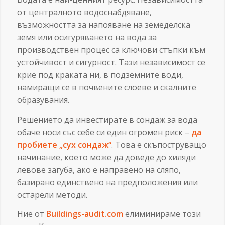
от централното водоснабдяване,
възможността за напояване на земеделска
земя или осигуряването на вода за
производствен процес са ключови стъпки към
устойчивост и сигурност. Тази независимост се
крие под краката ни, в подземните води,
намиращи се в почвените слоеве и скалните
образувания.
Решението да инвестирате в сондаж за вода
обаче носи със себе си един огромен риск –
да
пробиете „сух сондаж“
. Това е скъпоструващо
начинание, което може да доведе до хиляди
левове загуба, ако е направено на сляпо,
базирано единствено на предположения или
остарели методи.
Ние от
Buildings-audit.com
елиминираме този