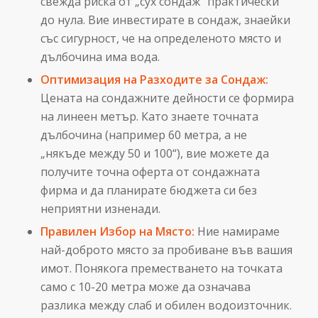
свежда риска от „сух сондаж“ практически
до нула. Вие инвестирате в сондаж, знаейки
със сигурност, че на определеното място и
дълбочина има вода.
Оптимизация на Разходите за Сондаж:
Цената на сондажните дейности се формира
на линеен метър. Като знаете точната
дълбочина (например 60 метра, а не
„някъде между 50 и 100“), вие можете да
получите точна оферта от сондажната
фирма и да планирате бюджета си без
неприятни изненади.
Правилен Избор на Място:
Ние намираме
най-доброто място за пробиване във вашия
имот. Понякога преместването на точката
само с 10-20 метра може да означава
разлика между слаб и обилен водоизточник.