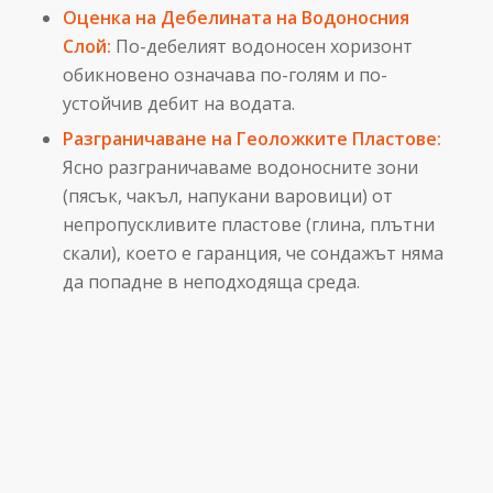
Оценка на Дебелината на Водоносния
Слой:
По-дебелият водоносен хоризонт
обикновено означава по-голям и по-
устойчив дебит на водата.
Разграничаване на Геоложките Пластове:
Ясно разграничаваме водоносните зони
(пясък, чакъл, напукани варовици) от
непропускливите пластове (глина, плътни
скали), което е гаранция, че сондажът няма
да попадне в неподходяща среда.