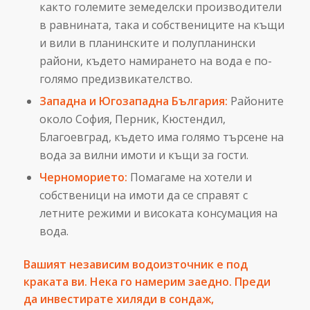
както големите земеделски производители
в равнината, така и собствениците на къщи
и вили в планинските и полупланински
райони, където намирането на вода е по-
голямо предизвикателство.
Западна и Югозападна България:
Районите
около София, Перник, Кюстендил,
Благоевград, където има голямо търсене на
вода за вилни имоти и къщи за гости.
Черноморието:
Помагаме на хотели и
собственици на имоти да се справят с
летните режими и високата консумация на
вода.
Вашият независим водоизточник е под
краката ви. Нека го намерим заедно. Преди
да инвестирате хиляди в сондаж,