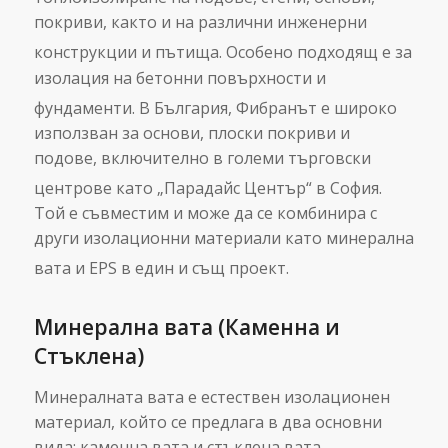
покриви, както и на различни инженерни
конструкции и пътища.
Особено подходящ е за
изолация на бетонни повърхности и
фундаменти.
В България, Фибранът е широко
използван за основи, плоски покриви и
подове, включително в големи търговски
центрове като „Парадайс Център“ в София.
Той е съвместим и може да се комбинира с
други изолационни материали като минерална
вата и EPS в един и същ проект.
Минерална вата (Каменна и
Стъклена)
Минералната вата е естествен изолационен
материал, който се предлага в два основни
вида: каменна вата и стъклена вата.