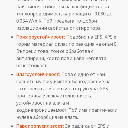
най-ниски стойности на коефициента на
топлопроводимост, вариращи от 0.030 до
0.034 W/mK. Той предлага по-добри
изолационни свойства от стиропора.
Пожароустойчивост:
Подобно на EPS, XPS е
горим материал с клас по реакция на огън Е.
Въпреки това, той се обработва с
антипирени, което повишава неговата
огнестойкост.
Влагоустойчивост:
Това е едно от най-
силните му предимства. Благодарение на
затворената си клетъчна структура, XPS
притежава изключително висока
устойчивост на влага и
водонепроницаемост. Той има практически
нулева абсорбция на влага.
Паропропускливост:
За разлика от EPS и