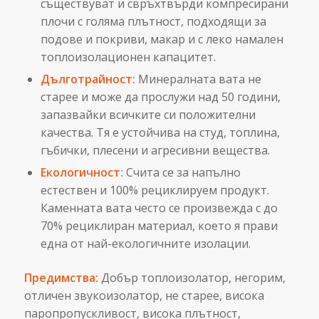
съществуват и свръхтвърди компресирани
плочи с голяма плътност, подходящи за
подове и покриви, макар и с леко намален
топлоизолационен капацитет.
Дълготрайност:
Минералната вата не
старее и може да прослужи над 50 години,
запазвайки всичките си положителни
качества. Тя е устойчива на студ, топлина,
гъбички, плесени и агресивни вещества.
Екологичност:
Счита се за напълно
естествен и 100% рециклируем продукт.
Каменната вата често се произвежда с до
70% рециклиран материал, което я прави
една от най-екологичните изолации.
Предимства:
Добър топлоизолатор, негорим,
отличен звукоизолатор, не старее, висока
паропропускливост, висока плътност,