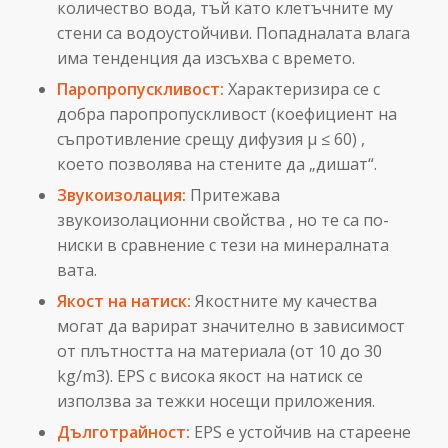
количество вода, тъй като клетъчните му
стени са водоустойчиви. Попадналата влага
има тенденция да изсъхва с времето.
Паропропускливост:
Характеризира се с
добра паропропускливост (коефициент на
съпротивление срещу дифузия μ ≤ 60) ,
което позволява на стените да „дишат“.
Звукоизолация:
Притежава
звукоизолационни свойства , но те са по-
ниски в сравнение с тези на минералната
вата.
Якост на натиск:
Якостните му качества
могат да варират значително в зависимост
от плътността на материала (от 10 до 30
kg/m3). EPS с висока якост на натиск се
използва за тежки носещи приложения.
Дълготрайност:
EPS е устойчив на стареене