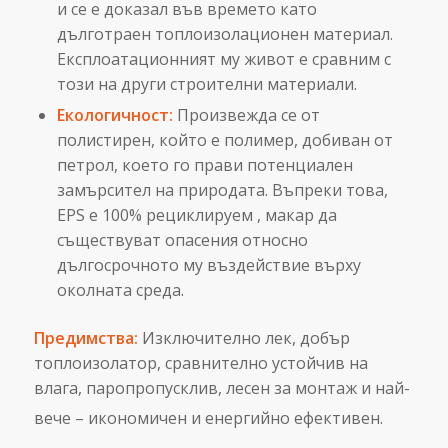
и се е доказал във времето като
дълготраен топлоизолационен материал.
Експлоатационният му живот е сравним с
този на други строителни материали.
Екологичност:
Произвежда се от
полистирен, който е полимер, добиван от
петрол, което го прави потенциален
замърсител на природата. Въпреки това,
EPS е 100% рециклируем , макар да
съществуват опасения относно
дългосрочното му въздействие върху
околната среда.
Предимства:
Изключително лек, добър
топлоизолатор, сравнително устойчив на
влага, паропропусклив, лесен за монтаж и най-
вече – икономичен и енергийно ефективен.