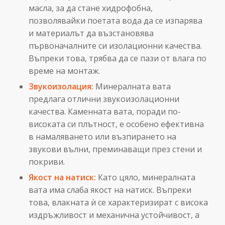
масла, за да стане хидрофобна,
позволявайки поетата вода да се изпарява
и материалът да възстановява
първоначалните си изолационни качества.
Въпреки това, трябва да се пази от влага по
време на монтаж.
Звукоизолация:
Минералната вата
предлага отлични звукоизолационни
качества. Каменната вата, поради по-
високата си плътност, е особено ефективна
в намаляването или възпирането на
звукови вълни, преминаващи през стени и
покриви.
Якост на натиск:
Като цяло, минералната
вата има слаба якост на натиск. Въпреки
това, влакната ѝ се характеризират с висока
издръжливост и механична устойчивост, а