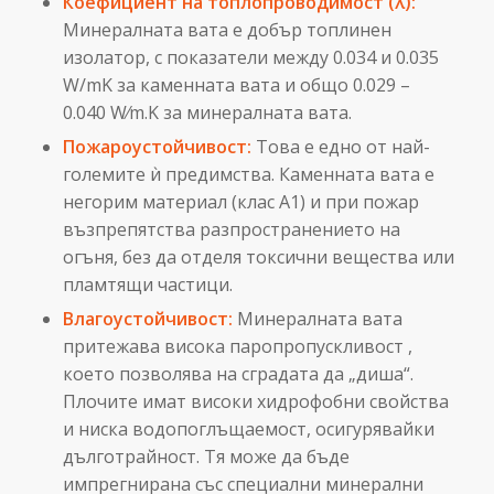
Коефициент на топлопроводимост (λ):
Минералната вата е добър топлинен
изолатор, с показатели между 0.034 и 0.035
W/mK за каменната вата и общо 0.029 –
0.040 W⁄m.K за минералната вата.
Пожароустойчивост:
Това е едно от най-
големите ѝ предимства. Каменната вата е
негорим материал (клас А1) и при пожар
възпрепятства разпространението на
огъня, без да отделя токсични вещества или
пламтящи частици.
Влагоустойчивост:
Минералната вата
притежава висока паропропускливост ,
което позволява на сградата да „диша“.
Плочите имат високи хидрофобни свойства
и ниска водопоглъщаемост, осигурявайки
дълготрайност. Тя може да бъде
импрегнирана със специални минерални