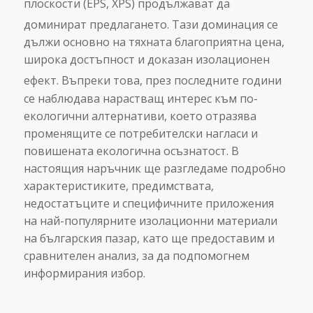
плоскости (EPS, XPS) продължават да
доминират предлагането.
Тази доминация се
дължи основно на тяхната благоприятна цена,
широка достъпност и доказан изолационен
ефект.
Въпреки това, през последните години
се наблюдава нарастващ интерес към по-
екологични алтернативи, което отразява
променящите се потребителски нагласи и
повишената екологична осъзнатост. В
настоящия наръчник ще разгледаме подробно
характеристиките, предимствата,
недостатъците и специфичните приложения
на най-популярните изолационни материали
на българския пазар, като ще предоставим и
сравнителен анализ, за да подпомогнем
информирания избор.