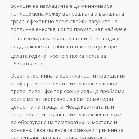
функция на изолацията е да минимизира
топлообмена между вътрешната и външната
среда, ефективно прекъсвайки загубите на
топлинна енергия, които произтичат най-вече
от неизолирани външни стени.
Това води до
поддържане на стабилни температури през
цялата година
, което е пряка полза за
обитателите.
Освен енергийната ефективност и повишения
комфорт, качествената изолация е ключов
превантивен фактор срещу редица проблеми,
които могат сериозно да компрометират
целостта на сградата. Неадекватната или
неправилно изпълнена изолация често води
до образуване на температурни мостове и
конденз. Тези явления са основни причини за
натрупване на влага, поява на мухъл и