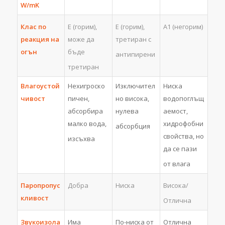
W/mK
Клас по
E (горим),
E (горим),
А1 (негорим)
реакция на
може да
третиран с
огън
бъде
антипирени
третиран
Влагоустой
Нехигроско
Изключител
Ниска
чивост
пичен,
но висока,
водопоглъщ
абсорбира
нулева
аемост,
малко вода,
хидрофобни
абсорбция
свойства, но
изсъхва
да се пази
от влага
Паропропус
Висока/
Добра
Ниска
кливост
Отлична
Звукоизола
Има
По-ниска от
Отлична