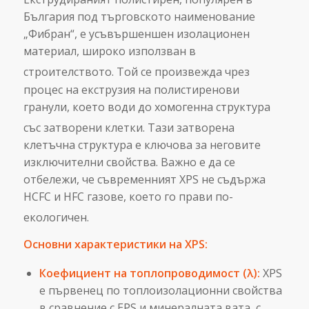
България под търговското наименование
„Фибран“, е усъвършеншен изолационен
материал, широко използван в
строителството.
Той се произвежда чрез
процес на екструзия на полистиренови
гранули, което води до хомогенна структура
със затворени клетки.
Тази затворена
клетъчна структура е ключова за неговите
изключителни свойства. Важно е да се
отбележи, че съвременният XPS не съдържа
HCFC и HFC газове, което го прави по-
екологичен.
Основни характеристики на XPS:
Коефициент на топлопроводимост (λ):
XPS
е първенец по топлоизолационни свойства
в сравнение с EPS и минералната вата, с