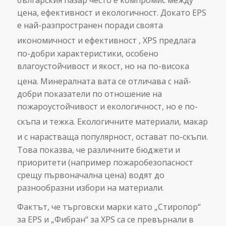
българския пазар често е компромис между
цена, ефективност и екологичност. Докато EPS
е най-разпространен поради своята
икономичност и ефективност
, XPS предлага
по-добри характеристики, особено
влагоустойчивост и якост, но на по-висока
цена.
Минералната вата се отличава с най-
добри показатели по отношение на
пожароустойчивост и екологичност, но е по-
скъпа и тежка.
Екологичните материали, макар
и с нарастваща популярност, остават по-скъпи.
Това показва, че различните бюджети и
приоритети (например пожаробезопасност
срещу първоначална цена) водят до
разнообразни избори на материали.
Фактът, че търговски марки като „Стиропор“
за EPS и „Фибран“ за XPS са се превърнали в