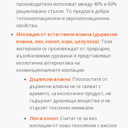
производители използват между 40% и 60%
рециклирано стъкло. То предлага добри
топлоизолационни и звукоизолационни
свойства.
Изолация от естествени влакна (дървесни
влакна, лен, коноп, корк, целулоза):
Тези
материали се произвеждат от природни,
възобновяеми суровини и представляват
екологична алтернатива на
конвенционалните изолации.
Дървесни влакна:
Плоскостите от
дървесни влакна не се свиват с
времето, са екологичен продукт, не
съдържат дразнещи вещества и не
отделят токсични химикали.
Лен и коноп:
Считат се за еко
изолации от ново поколение с високи