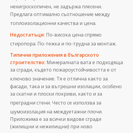
нехигроскопичен, не задържа плесени.
Предлага оптимално съотношение между
топлоизолационни качества и цена.
Недостатъци:
По-висока цена спрямо
стиропора.
По-тежка и по-трудна за монтаж.
Типични приложения в българското
строителство:
Минералната вата е подходяща
за сгради, където пожароустойчивостта е от
ключово значение.
Тя е отлична както за
фасади, така и за вътрешни изолации, особено
за скатни и плоски покриви, както и за
преградни стени.
Често се използва за
шумоизолация на междуетажни плочи.
Приложима е за всички видове сгради
(жилищни и нежилищни) при ново