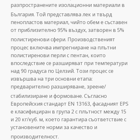
разпространените изолационни материали в
България.
Той представлява лек и твърд
пенопластов материал, чийто обем е съставен
от приблизително 95% въздух, затворен в 5%
полистиренови сфери.
Производственият
процес включва импрегниране на плътни
полистиренови перли с пентан, които
впоследствие се разширяват при температури
над 90 градуса по Целзий. Този процес се
извършва на три основни етапа:
предварително разширяване, зреене/
стабилизиране и формоване.
Съгласно
Европейския стандарт EN 13163, фасадният EPS
е класифициран в група 2 с плътност между 15
и 20 кг/куб. м, което гарантира съответствие с
установените норми за качество и
производителност.