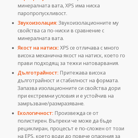
минералната вата, XPS има ниска
паропропускливост.
Звукоизолация:
Звукоизолационните му
свойства са по-ниски в сравнение с
минералната вата.
Якост на натиск:
XPS се отличава с много
висока механична якост на натиск, което го
прави подходящ за тежки натоварвания.
Дълготрайност:
Притежава висока
дълготрайност и стабилност на формата.
Запазва изолационните си свойства дори
при екстремни условия и е устойчив на
замръзване/размразяване.
Екологичност:
Произвежда се от
полистирен. Въпреки че може да бъде
рециклиран, процесът е по-сложен от този
на EPS, което води до повече опасения за