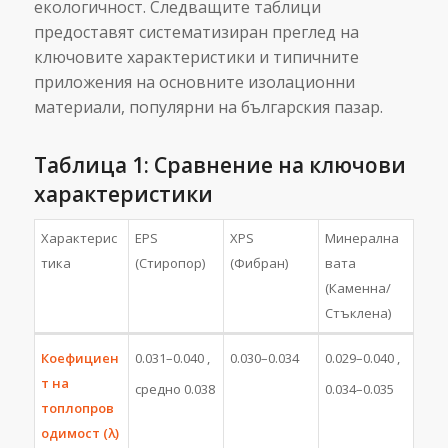
екологичност. Следващите таблици
предоставят систематизиран преглед на
ключовите характеристики и типичните
приложения на основните изолационни
материали, популярни на българския пазар.
Таблица 1: Сравнение на ключови
характеристики
Характерис
EPS
XPS
Минерална
тика
(Стиропор)
(Фибран)
вата
(Каменна/
Стъклена)
Коефициен
0.031–0.040
,
0.030–0.034
0.029–0.040
,
т на
средно 0.038
0.034–0.035
топлопров
одимост (λ)