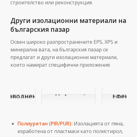
строителство или реконструкция.
Други изолационни материали на
българския пазар
Освен широко разпространените EPS, XPS и
минерална вата, на българския пазар се
Геот
Купувате
предлагат и други изолационни материали,
Субсидии и
Дре
имот?
които намират специфични приложения:
Програми за
Мем
Скритите
Дренаж и
Неоц
ВиК
едотвратяване
Ро
дефекти,
а Наводнения:
Ефекти
които
Пълно
Дългот
трябва да
ъководство за
на Др
проверите
инансиране на
Сис
Полиуретан (PIR/PUR):
Изолацията от пяна,
ПРЕДИ да
ашите Проекти
Строи
изработена от пластмаси като полистирол,
подпишете