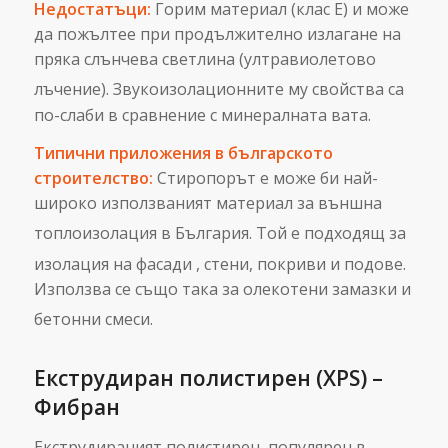
Недостатъци:
Горим материал (клас Е) и може
да пожълтее при продължително излагане на
пряка слънчева светлина (ултравиолетово
лъчение).
Звукоизолационните му свойства са
по-слаби в сравнение с минералната вата.
Типични приложения в българското
строителство:
Стиропорът е може би най-
широко използваният материал за външна
топлоизолация в България.
Той е подходящ за
изолация на фасади
, стени, покриви и подове.
Използва се също така за олекотени замазки и
бетонни смеси.
Екструдиран полистирен (XPS) –
Фибран
Екструдираният полистирен, популярен в