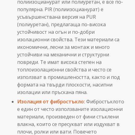
полиизоцианурат или полиуретан, е все по-
Конс
популярна. PIR (полиизоцианурат) е
усъвършенствана версия на PUR
(полиуретан), предлагаща по-висока
устойчивост на огън и по-добри
изолационни свойства. Тези материали са
икономични, лесни за монтаж и много
устойчиви на механични и структурни
повреди. Те имат висока степен на
топлоизолационни свойства и често се
използват в промишлеността, както и под
формата на твърди плоскости, насипни
изолации или пръскана пяна.
Изолация от фибростъкло:
Фибростъклото
е един от често използваните изолационни
материали, произведен от фини стъклени
влакна, които се пресукват или издухват в
плочи, ролки или вати. Повечето