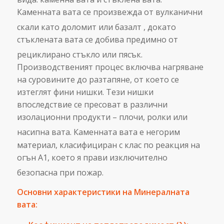
Каменната вата се произвежда от вулканични
скали като доломит или базалт
, докато
стъклената вата се добива предимно от
рециклирано стъкло или пясък.
Производственият процес включва нагряване
на суровините до разтапяне, от което се
изтеглят фини нишки. Тези нишки
впоследствие се пресоват в различни
изолационни продукти – плочи, ролки или
насипна вата.
Каменната вата е негорим
материал, класифициран с клас по реакция на
огън А1, което я прави изключително
безопасна при пожар.
Основни характеристики на Минералната
вата: