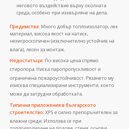
неговото въздействие върху околната
среда, особено при изхвърляне на депа.
Предимства:
Много добър топлоизолатор, лек
материал, висока якост на натиск,
нехигроскопичен (изключително устойчив на
влага), лесен за монтаж.
Недостатъци:
По-висока цена спрямо
стиропора.
Ниска паропропускливост и
ограничена пожароустойчивост.
Рязането му
изисква специализирани инструменти, което
може да затрудни обработката.
Типични приложения в българското
строителство:
XPS е силно препоръчителен за
влажни среди.
Използва се при
топлоизолиране на подове, стени, основи,