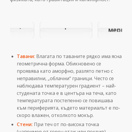
Акустична
Щети от
иагностика
наводнение и
Преван
Геофон): Кога
скрит теч:
мерки 
рмокамерата
Kомуникация с
вла
не е
брокера на
остатъчна?
застрахователя
Тавани:
Влагата по таваните рядко има ясна
геометрична форма. Обикновено се
проявява като аморфно, разлято петно с
неправилни, „облачни“ граници. Често се
наблюдава температурен градиент – най-
студената точка е в центъра на теча, като
температурата постепенно се повишава
към периферията, където материалът е по-
скоро влажен, отколкото мокър.
Стени:
При теч от по-висока точка
(например от горен етаж или покрив),