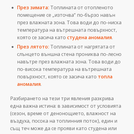
През зимата:
Топлината от отопленото
помещение се „източва“ по-бързо навън
през влажната зона. Това води до по-ниска
температура на вътрешната повърхност,
която се засича като
студена аномалия
.
През лятото:
Топлината от нагрятата от
слънцето външна стена прониква по-лесно
навътре през влажната зона. Това води до
по-висока температура на вътрешната
повърхност, която се засича като
топла
аномалия
.
Разбирането на тези три явления разкрива
една важна истина: в зависимост от условията
(сезон, време от денонощието, влажност на
въздуха, посока на топлинния поток), един и
същ теч може да се прояви като студена или