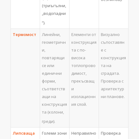
(триъгълни,
„водопадни
“).
Термомост
Линейни,
Елементи от
Визуално
геометричн
конструкция
съпоставян
и,
та с по-
е с
повтарящи
висока
конструкция
се или
топлопрово
та на
единични
димост,
сградата.
форми,
прекъсващ
Проверка с
съответств
и
архитектур
ащи на
изолационн
ни планове.
конструкция
ия слой.
та (колони,
греди).
Липсваща
Големи зони
Неправилно
Проверка