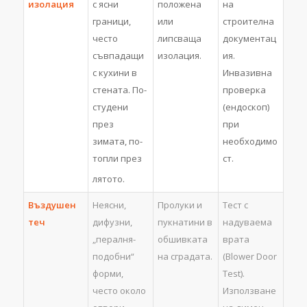
изолация
с ясни
положена
на
граници,
или
строителна
често
липсваща
документац
съвпадащи
изолация.
ия.
с кухини в
Инвазивна
стената. По-
проверка
студени
(ендоскоп)
през
при
зимата, по-
необходимо
топли през
ст.
лятото.
Въздушен
Неясни,
Пролуки и
Тест с
теч
дифузни,
пукнатини в
надуваема
„пералня-
обшивката
врата
подобни“
на сградата.
(Blower Door
форми,
Test).
често около
Използване