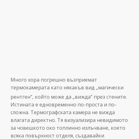
Много хора погрешно възприемат
термокамерата като някакъв вид „магически
рентген“, който може да „вижда“ през стените.
Истината е едновременно по-проста и по-
сложна. Термографската камера не вижда
влагата директно. Тя визуализира невидимото
за човешкото око топлинно излъчване, което
всяка повърхност отделя, създавайки