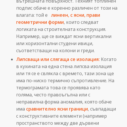
вътрешната повърхност. Техният топлинен
подпис обаче е коренно различен от този на
влагата: той е
линеен, с ясни, прави
геометрични форми
, които следват
логиката на строителната конструкция.
Например, ще се виждат ясни вертикални
или хоризонтални студени ивици,
съответстващи на колони и греди.
Липсваща или слягаща се изолация:
Когато
в кухината на една стена липсва изолация
или тя се е свлякла с времето, тази зона ще
има по-ниско термично съпротивление. На
термограмата това се проявява като
голяма, често правоъгълна или с
неправилна форма аномалия, която обаче
има
сравнително ясни граници
, съвпадащи
с конструктивните елементи (например
пространството между две дървени