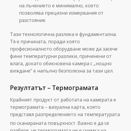
на лъчението е минимално, което
позволява прецизни измервания от
разстояние.
Тази технологична разлика е фундаментална.
Тя е причината, поради която
професионалното оборудване може да засече
фини температурни разлики, причинени от
влага, докато обикновена камера с „нощно
виждане“ е напълно безполезна за тази цел.
Резултатът – Термограмата
Крайният продукт от работата на камерата е
термограмата – визуална карта, която
представя разпределението на температурата
по сканираната повърхност.
Важно е да се
разбере, че термограмата не е снимка на