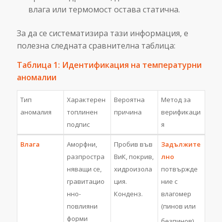
влага или термомост остава статична.
За да се систематизира тази информация, е
полезна следната сравнителна таблица:
Таблица 1: Идентификация на температурни
аномалии
Тип
Характерен
Вероятна
Метод за
аномалия
топлинен
причина
верификаци
подпис
я
Влага
Аморфни,
Пробив във
Задължите
разпростра
ВиК, покрив,
лно
няващи се,
хидроизола
потвържде
гравитацио
ция.
ние с
нно-
Конденз.
влагомер
повлияни
(пинов или
форми
безпинов).