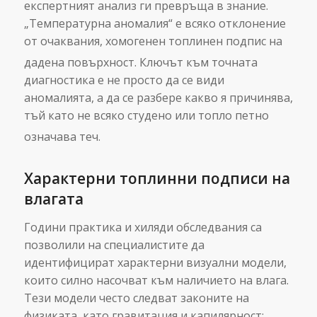
експертният анализ ги превръща в знание.
„Температурна аномалия“ е всяко отклонение
от очаквания, хомогенен топлинен подпис на
дадена повърхност.
Ключът към точната
диагностика е не просто да се види
аномалията, а да се разбере какво я причинява,
тъй като не всяко студено или топло петно
означава теч.
Характерни топлинни подписи на
влагата
Години практика и хиляди обследвания са
позволили на специалистите да
идентифицират характерни визуални модели,
които силно насочват към наличието на влага.
Тези модели често следват законите на
физиката, като гравитация и капилярност: