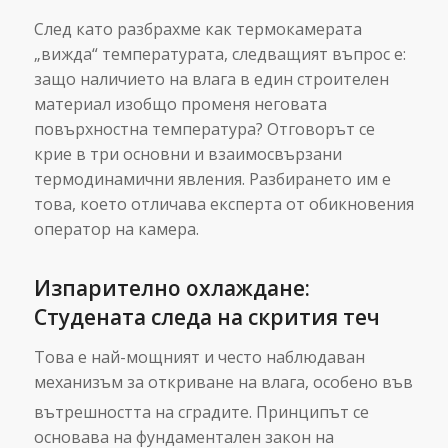
След като разбрахме как термокамерата
„вижда“ температурата, следващият въпрос е:
защо наличието на влага в един строителен
материал изобщо променя неговата
повърхностна температура? Отговорът се
крие в три основни и взаимосвързани
термодинамични явления. Разбирането им е
това, което отличава експерта от обикновения
оператор на камера.
Изпарително охлаждане:
Студената следа на скрития теч
Това е най-мощният и често наблюдаван
механизъм за откриване на влага, особено във
вътрешността на сградите.
Принципът се
основава на фундаментален закон на