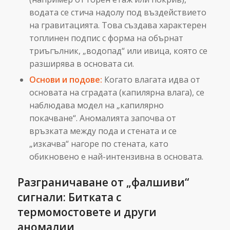
водата се стича надолу под въздействието
на гравитацията. Това създава характерен
топлинен подпис с форма на обърнат
триъгълник, „водопад“ или ивица, която се
разширява в основата си.
Основи и подове:
Когато влагата идва от
основата на сградата (капилярна влага), се
наблюдава модел на „капилярно
покачване“. Аномалията започва от
връзката между пода и стената и се
„изкачва“ нагоре по стената, като
обикновено е най-интензивна в основата.
Разграничаване от „фалшиви“
сигнали: Битката с
термомостовете и други
аномалии