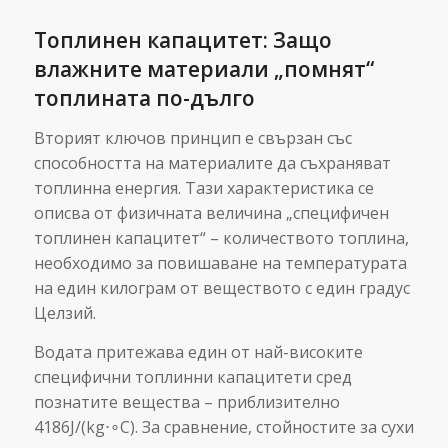
Топлинен капацитет: Защо
влажните материали „помнят“
топлината по-дълго
Вторият ключов принцип е свързан със
способността на материалите да съхраняват
топлинна енергия. Тази характеристика се
описва от физичната величина „специфичен
топлинен капацитет“ – количеството топлина,
необходимо за повишаване на температурата
на един килограм от веществото с един градус
Целзий.
Водата притежава един от най-високите
специфични топлинни капацитети сред
познатите вещества – приблизително
4186J/(kg⋅∘C). За сравнение, стойностите за сухи