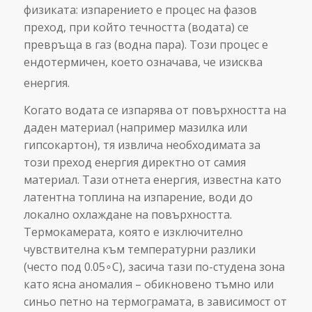
физиката: изпарението е процес на фазов
преход, при който течността (водата) се
превръща в газ (водна пара). Този процес е
ендотермичен, което означава, че изисква
енергия.
Когато водата се изпарява от повърхността на
даден материал (например мазилка или
гипсокартон), тя извлича необходимата за
този преход енергия директно от самия
материал. Тази отнета енергия, известна като
латентна топлина на изпарение, води до
локално охлаждане на повърхността.
Термокамерата, която е изключително
чувствителна към температурни разлики
(често под 0.05∘C), засича тази по-студена зона
като ясна аномалия – обикновено тъмно или
синьо петно на термограмата, в зависимост от