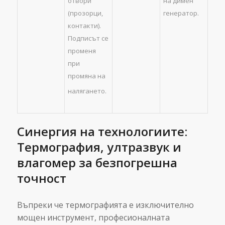
отвори
на димен
(прозорци,
генератор.
контакти).
Подписът се
променя
при
промяна на
налягането.
Синергия на технологиите:
Термография, ултразвук и
влагомер за безпогрешна
точност
Въпреки че термографията е изключително
мощен инструмент, професионалната