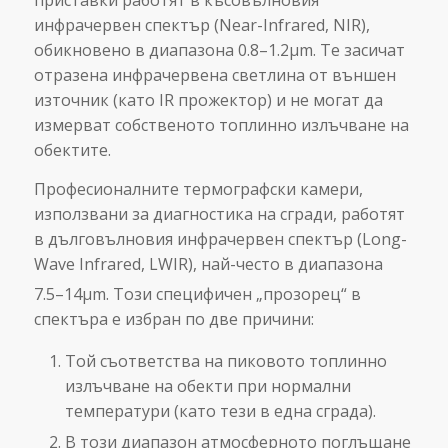
приставки работят в късовълновия
инфрачервен спектър (Near-Infrared, NIR),
обикновено в диапазона 0.8–1.2μm. Те засичат
отразена инфрачервена светлина от външен
източник (като IR прожектор) и не могат да
измерват собственото топлинно излъчване на
обектите.
Професионалните термографски камери,
използвани за диагностика на сгради, работят
в дълговълновия инфрачервен спектър (Long-
Wave Infrared, LWIR), най-често в диапазона
7.5–14μm.
Този специфичен „прозорец“ в
спектъра е избран по две причини:
Той съответства на пиковото топлинно
излъчване на обекти при нормални
температури (като тези в една сграда).
В този диапазон атмосферното поглъщане