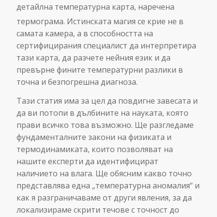
детайлна температурна карта, наречена
термограма.
Истинската магия се крие не в
самата камера, а в способността на
сертифицирания специалист да интерпретира
тази карта, да разчете нейния език и да
превърне фините температурни разлики в
точна и безпогрешна диагноза.
Тази статия има за цел да повдигне завесата и
да ви потопи в дълбините на науката, която
прави всичко това възможно. Ще разгледаме
фундаменталните закони на физиката и
термодинамиката, които позволяват на
нашите експерти да идентифицират
наличието на влага. Ще обясним какво точно
представлява една „температурна аномалия“ и
как я разграничаваме от други явления, за да
локализираме скрити течове с точност до