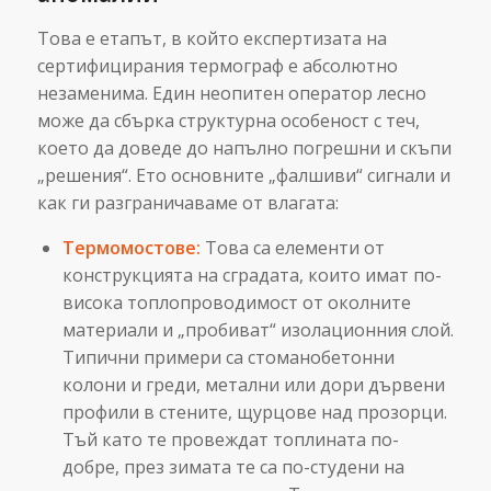
Това е етапът, в който експертизата на
сертифицирания термограф е абсолютно
незаменима. Един неопитен оператор лесно
може да сбърка структурна особеност с теч,
което да доведе до напълно погрешни и скъпи
„решения“. Ето основните „фалшиви“ сигнали и
как ги разграничаваме от влагата:
Термомостове:
Това са елементи от
конструкцията на сградата, които имат по-
висока топлопроводимост от околните
материали и „пробиват“ изолационния слой.
Типични примери са стоманобетонни
колони и греди, метални или дори дървени
профили в стените, щурцове над прозорци.
Тъй като те провеждат топлината по-
добре, през зимата те са по-студени на