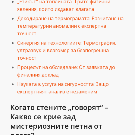
„Езикът“ на топлината: Трите физични
явления, които издават влагата
Декодиране на термограмата: Разчитане на
температурни аномалии с експертна
точност
Синергия на технологиите: Термография,
ултразвук и влагомер за безпогрешна
точност
Процесът на обследване: От заявката до
финалния доклад
Науката в услуга на сигурността: Защо
експертният анализ е незаменим
Когато стените „говорят“ –
Какво се крие зад
мистериозните петна от