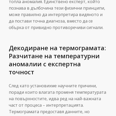
топла аномалия. Единствено експерт, който
познава в дълбочина тези физични принципи,
може правилно да интерпретира видяното и
да постави точна диагноза, вместо да се
обърка от привидно противоречиви сигнали.
Декодиране на термограмата:
Разчитане на температурни
аномалии с експертна
точност
След като установихме научните причини,
поради които влагата променя температурата
на повърхностите, идва ред на най-важната
част от процеса – интерпретацията.
Термограмата предоставя данните, но