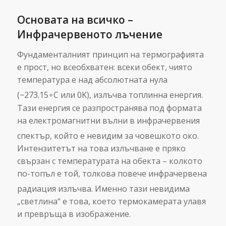
Основата на всичко –
Инфрачервеното лъчение
Фундаменталният принцип на термографията
е прост, но всеобхватен: всеки обект, чиято
температура е над абсолютната нула
(−273.15∘C или 0K), излъчва топлинна енергия.
Тази енергия се разпространява под формата
на електромагнитни вълни в инфрачервения
спектър, който е невидим за човешкото око.
Интензитетът на това излъчване е пряко
свързан с температурата на обекта – колкото
по-топъл е той, толкова повече инфрачервена
радиация излъчва.
Именно тази невидима
„светлина“ е това, което термокамерата улавя
и превръща в изображение.