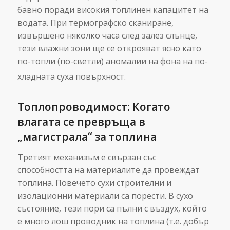
бавно поради високия топлинен капацитет на
водата. При термографско сканиране,
извършено няколко часа след залез слънце,
тези влажни зони ще се открояват ясно като
по-топли (по-светли) аномалии на фона на по-
хладната суха повърхност.
Топлопроводимост: Когато
влагата се превръща в
„магистрала“ за топлина
Третият механизъм е свързан със
способността на материалите да провеждат
топлина. Повечето сухи строителни и
изолационни материали са порести. В сухо
състояние, тези пори са пълни с въздух, който
е много лош проводник на топлина (т.е. добър