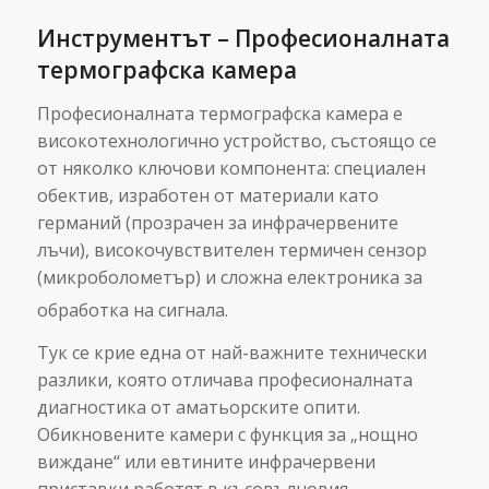
Инструментът – Професионалната
термографска камера
Професионалната термографска камера е
високотехнологично устройство, състоящо се
от няколко ключови компонента: специален
обектив, изработен от материали като
германий (прозрачен за инфрачервените
лъчи), високочувствителен термичен сензор
(микроболометър) и сложна електроника за
обработка на сигнала.
Тук се крие една от най-важните технически
разлики, която отличава професионалната
диагностика от аматьорските опити.
Обикновените камери с функция за „нощно
виждане“ или евтините инфрачервени