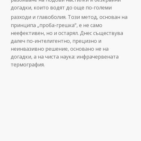
догадки, които водят до още по-големи
разходи и главоболия.
Този метод, основан на
принципа „проба-грешка“, е не само
неефективен, но и остарял. Днес съществува
далеч по-интелигентно, прецизно и
неинвазивно решение, основано не на
догадки, а на чиста наука: инфрачервената
термография.