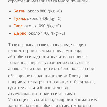
строителни материали са много по-ниски:
Бетон:
около 880J/(kg⋅∘C)
Тухла:
около 840J/(kg⋅∘C)
Гипс:
около 1090J/(kg⋅∘C)
Дърво:
около 1700J/(kg⋅∘C)
Тази огромна разлика означава, че един
влажен строителен материал може да
абсорбира и задържи значително повече
топлинна енергия в сравнение със сухия си
аналог. Този принцип е особено полезен при
обследване на плоски покриви.
През деня
покривът се нагрява от слънцето. След залез,
сухите участъци бързо излъчват
акумулираната топлина и изстиват.
Участъците, в които под хидроизолацията има
задържана влага, обаче, изстиват много по-