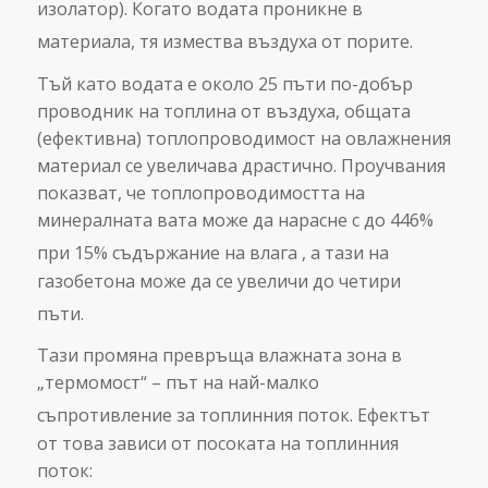
изолатор). Когато водата проникне в
материала, тя измества въздуха от порите.
Тъй като водата е около 25 пъти по-добър
проводник на топлина от въздуха, общата
(ефективна) топлопроводимост на овлажнения
материал се увеличава драстично. Проучвания
показват, че топлопроводимостта на
минералната вата може да нарасне с до 446%
при 15% съдържание на влага
, а тази на
газобетона може да се увеличи до четири
пъти.
Тази промяна превръща влажната зона в
„термомост“ – път на най-малко
съпротивление за топлинния поток.
Ефектът
от това зависи от посоката на топлинния
поток: