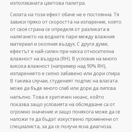
използваната цветова палитра.
Силата на този ефект обаче не е постоянна. Тя
зависи пряко от скоростта на изпарение, която
от своя страна се определя от разликата в
налягането на водните пари между влажния
материал и околния въздух. С други думи,
ефектът е най-силен при ниска относителна
влажност на въздуха (RH). В условия на много
висока влажност (например над 90% RH),
изпарението е силно забавено или дори спира.
В такива случаи, студеният подпис на влагата
може да бъде много слаб или дори да липсва
напълно.
Това е критичен нюанс, който
показва защо условията на обследване са от
огромно значение и защо понякога може да се
наложи те да бъдат изкуствено променени от
специалиста, за да се получи ясна диагноза.