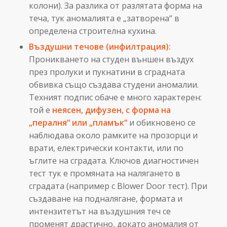
колони). За разлика от разлятата форма на
теча, тук аномалията е „затворена“ в
определена строителна кухина.
Въздушни течове (инфилтрация):
Проникването на студен външен въздух
през пролуки и пукнатини в сградната
обвивка също създава студени аномалии.
Техният подпис обаче е много характерен:
той е
неясен, дифузен, с форма на
„пералня“ или „пламък“
и обикновено се
наблюдава около рамките на прозорци и
врати, електрически контакти, или по
ъглите на сградата. Ключов диагностичен
тест тук е промяната на налягането в
сградата (например с Blower Door тест). При
създаване на подналягане, формата и
интензитетът на въздушния теч се
променят драстично, докато аномалия от