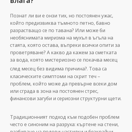
влага?
Познат ли ви е онзи тих, но постоянен ужас,
който предизвиква тъмното петно, бавно
разрастващо се по тавана? Или може би
необяснимата миризма на мухъл в ъгъла на
стаята, която остава, въпреки всички опити за
проветряване? А какво да кажем за сметката
за вода, която мистериозно се покачва месец
след месец без видима причина?.
Това са
класическите симптоми на скрит теч –
проблем, който може да превърне всеки дом
или сграда в зона на постоянен стрес,
финансови загуби и сериозни структурни щети.
Традиционният подход към подобен проблем
често е синоним на разруха: къртене на стени,
разбиване на подови настилки и безкрайни