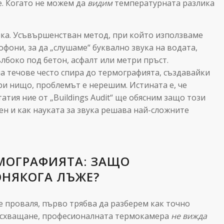
. Когато не можем да
видим
температурната разлика
ика. Усъвършенстван метод, при който използваме
фони, за да „слушаме“ буквално звука на водата,
ълбоко под бетон, асфалт или метри пръст.
а течове често спира до термографията, създавайки
ри нищо, проблемът е нерешим. Истината е, че
атия ние от „Buildings Audit“ ще обясним защо този
ен и как науката за звука решава най-сложните
МОГРАФИЯТА: ЗАЩО
ОНЯКОГА ЛЪЖЕ?
е проваля, първо трябва да разберем как точно
 схващане, професионалната термокамера
не вижда