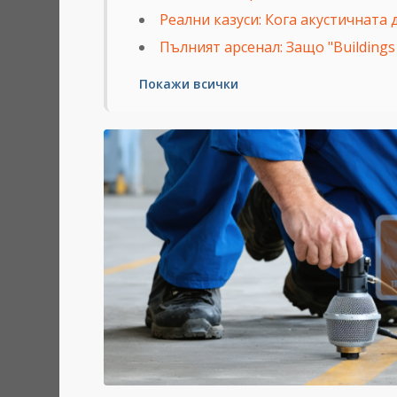
Реални казуси: Кога акустичната
Пълният арсенал: Защо "Buildings
Покажи всички