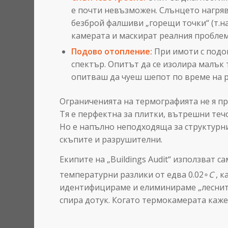
е почти невъзможен. Слънцето нагря
безброй фалшиви „горещи точки“ (т.на
камерата и маскират реалния пробл
Подово отопление:
При имоти с подов
спектър. Опитът да се изолира малък т
опитваш да чуеш шепот по време на р
Ограниченията на термографията не я пр
Тя е перфектна за плитки, вътрешни теч
Но е напълно неподходяща за структурни
скъпите и разрушителни.
Екипите на „Buildings Audit“ използват с
температурни разлики от едва 0.02∘
C
, 
идентифицираме и елиминираме „лесните“
спира дотук. Когато термокамерата каж