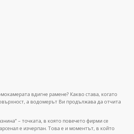
ермокамерата вдигне рамене? Какво става, когато
овърхност, а водомерът Ви продължава да отчита
знина“ – точката, в която повечето фирми се
арсенал е изчерпан. Това е и моментът, в който