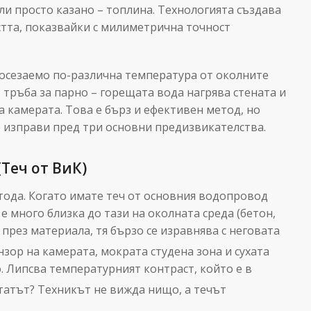
или просто казано – топлина.
Технологията създава
стта, показвайки с милиметрична точност
с осезаемо по-различна температура от околните
 тръба за парно – горещата вода нагрява стената и
на камерата. Това е бърз и ефективен метод, но
се изправи пред три основни предизвикателства.
Теч от ВиК)
тода. Когато имате теч от основния водопровод
 е много близка до тази на околната среда (бетон,
 през материала, тя бързо се изравнява с неговата
зор на камерата, мократа студена зона и сухата
. Липсва температурният контраст, който е в
татът? Техникът не вижда нищо, а течът