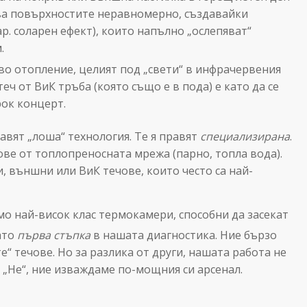
ва повърхностите неравномерно, създавайки
р. соларен ефект), които напълно „ослепяват“
ем.
о отопление, целият под „свети“ в инфрачервения
еч от ВиК тръба (която също е в пода) е като да се
ок концерт.
авят „лоша“ технология. Те я правят
специализирана
.
ове от топлопреносната мрежа (парно, топла вода).
, външни или ВиК течове, които често са най-
амо най-висок клас термокамери, способни да засекат
като
първа стъпка
в нашата диагностика. Ние бързо
 течове. Но за разлика от други, нашата работа не
е „Не“, ние изваждаме по-мощния си арсенал.