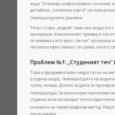
вода
. Тя вижда
инфрачервено лъчение
, 
детайлна „топлинна карта“ на повърхно
температурните разлики.
Течът става „видим“ само ако водата е 
материали. Класическият пример е теч от
се появява като ярко „петно“ на екрана 
неговата ефективност се срива, когато 
Проблем №1: „Студеният теч“ (
Това е фундаментален недостатък на ме
(студена вода), температурата на водата
тухла, почва). Докато водата се просмуче
температура.
За високочувствителния сен
студена зона изглеждат почти идентично
основата на термографския метод.
Резул
продължава.