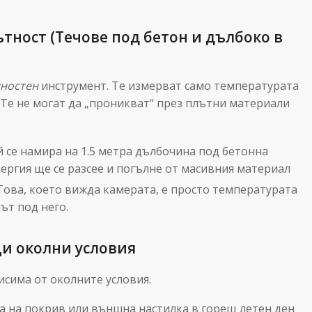
тност (Течове под бетон и дълбоко в
ностен
инструмент. Те измерват само температурата
. Те не могат да „проникват“ през плътни материали
й се намира на 1.5 метра дълбочина под бетонна
нергия ще се разсее и погълне от масивния материал
ова, което вижда камерата, е просто температурата
мът под него.
и околни условия
исима от околните условия.
а на покрив или външна настилка в горещ летен ден