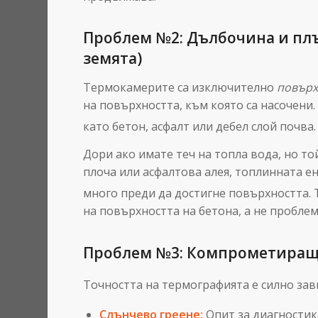
Проблем №2: Дълбочина и плъ
земята)
Термокамерите са изключително
повърх
на повърхността, към която са насочени
като бетон, асфалт или дебел слой почва.
Дори ако имате теч на топла вода, но то
плоча или асфалтова алея, топлинната е
много преди да достигне повърхността.
Т
на повърхността на бетона, а не пробле
Проблем №3: Компрометиращ
Точността на термографията е силно зав
Слънчево греене:
Опит за диагностик