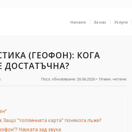
Начало
За нас
Услуги
ТИКА (ГЕОФОН): КОГА
Е ДОСТАТЪЧНА?
о
Посл. обновяване:
26.06.2026
• 19 мин. четене
ен“
: Защо "топлинната карта" понякога лъже?
еофон"? Науката зад звука