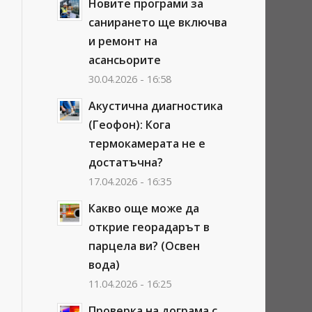
Новите програми за
санирането ще включва
и ремонт на
асансьорите
30.04.2026 - 16:58
Акустична диагностика
(Геофон): Кога
термокамерата не е
достатъчна?
17.04.2026 - 16:35
Какво още може да
открие георадарът в
парцела ви? (Освен
вода)
11.04.2026 - 16:25
Проверка на дограма с