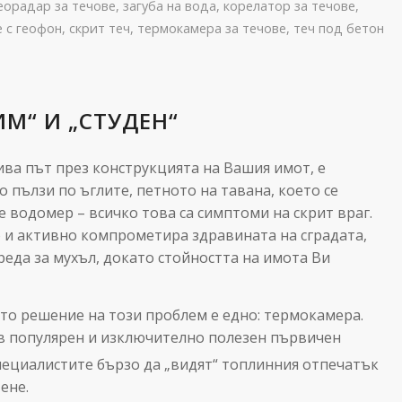
еорадар за течове
,
загуба на вода
,
корелатор за течове
,
е с геофон
,
скрит теч
,
термокамера за течове
,
теч под бетон
ИМ“ И „СТУДЕН“
ива път през конструкцията на Вашия имот, е
о пълзи по ъглите, петното на тавана, което се
 водомер – всичко това са симптоми на скрит враг.
о и активно компрометира здравината на сградата,
еда за мухъл, докато стойността на имота Ви
то решение на този проблем е едно: термокамера.
в популярен и изключително полезен първичен
пециалистите бързо да „видят“ топлинния отпечатък
ртене.