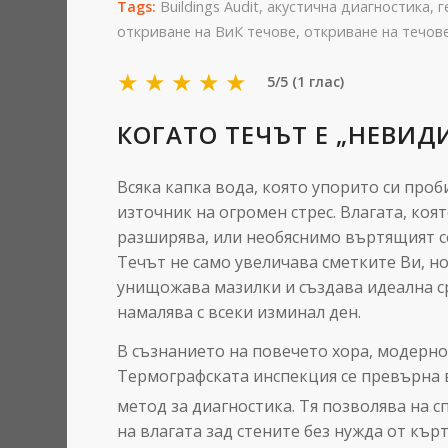
Tags:
Buildings Audit
,
акустична диагностика
,
г
откриване на ВиК течове
,
откриване на течов
★
★
★
★
★
5/5 (1 глас)
КОГАТО ТЕЧЪТ Е „НЕВИД
Всяка капка вода, която упорито си проб
източник на огромен стрес. Влагата, коят
разширява, или необяснимо въртящият се
Течът не само увеличава сметките Ви, н
унищожава мазилки и създава идеална ср
намалява с всеки изминал ден.
В съзнанието на повечето хора, модерно
Термографската инспекция се превърна 
метод за диагностика.
Тя позволява на с
на влагата зад стените без нужда от къ