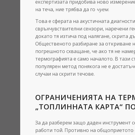
експертизата придобива ново измерение
на теча, ние трябва да го
чуем
.
Това е сферата на акустичната диагност
свръхчувствителни сензори, наречени гео
докато тя изтича под налягане, скрита д
Общественото разбиране за откриване н
погрешното схващане, че ако тя не наме
термографията е само началото. В тази ст
популярен метод понякога не е достатъч
случаи на скрити течове.
ОГРАНИЧЕНИЯТА НА ТЕР
„ТОПЛИННАТА КАРТА“ П
За да разберем защо даден инструмент с
работи той. Противно на общоприетото