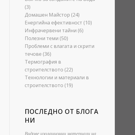
(3)
Домашен Майстор
(24)
Енергийна ефективност
(10)
Инфрачервени тайни
(6)
Полезни теми
(50)
Проблеми с влагата и скрити
течове
(36)
Термография в
строителството
(22)
Технологии и материали в
строителството
(19)
ПОСЛЕДНО ОТ БЛОГА
НИ
Видове изолационни материали на