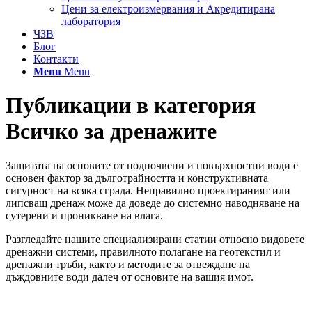
Цени за електроизмервания и Акредитирана
лаборатория
ЧЗВ
Блог
Контакти
Menu
Menu
Публикации в категория
Всичко за дренажите
Защитата на основите от подпочвени и повърхностни води е
основен фактор за дълготрайността и конструктивната
сигурност на всяка сграда. Неправилно проектираният или
липсващ дренаж може да доведе до системно наводняване на
сутерени и проникване на влага.
Разгледайте нашите специализирани статии относно видовете
дренажни системи, правилното полагане на геотекстил и
дренажни тръби, както и методите за отвеждане на
дъждовните води далеч от основите на вашия имот.