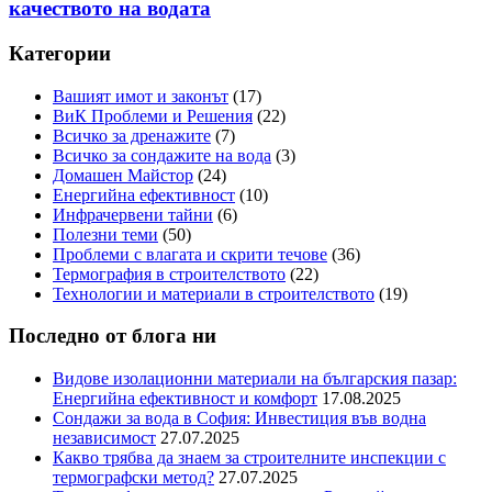
качеството на водата
Категории
Вашият имот и законът
(17)
ВиК Проблеми и Решения
(22)
Всичко за дренажите
(7)
Всичко за сондажите на вода
(3)
Домашен Майстор
(24)
Енергийна ефективност
(10)
Инфрачервени тайни
(6)
Полезни теми
(50)
Проблеми с влагата и скрити течове
(36)
Термография в строителството
(22)
Технологии и материали в строителството
(19)
Последно от блога ни
Видове изолационни материали на българския пазар:
Eнергийна ефективност и комфорт
17.08.2025
Сондажи за вода в София: Инвестиция във водна
независимост
27.07.2025
Какво трябва да знаем за строителните инспекции с
термографски метод?
27.07.2025