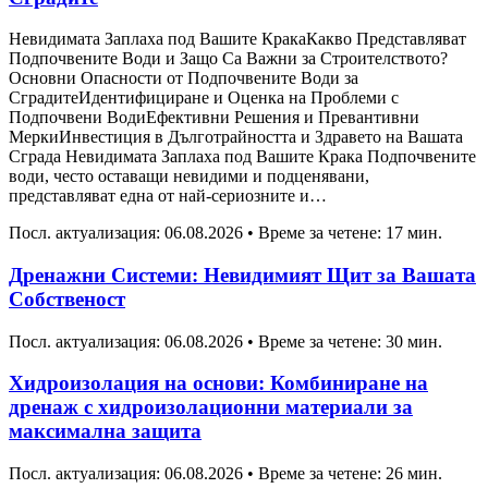
Невидимата Заплаха под Вашите КракаКакво Представляват
Подпочвените Води и Защо Са Важни за Строителството?
Основни Опасности от Подпочвените Води за
СградитеИдентифициране и Оценка на Проблеми с
Подпочвени ВодиЕфективни Решения и Превантивни
МеркиИнвестиция в Дълготрайността и Здравето на Вашата
Сграда Невидимата Заплаха под Вашите Крака Подпочвените
води, често оставащи невидими и подценявани,
представляват една от най-сериозните и…
Посл. актуализация: 06.08.2026
•
Време за четене: 17 мин.
Дренажни Системи: Невидимият Щит за Вашата
Собственост
Посл. актуализация: 06.08.2026
•
Време за четене: 30 мин.
Хидроизолация на основи: Комбиниране на
дренаж с хидроизолационни материали за
максимална защита
Посл. актуализация: 06.08.2026
•
Време за четене: 26 мин.