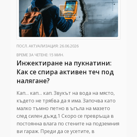
ПОСЛ. АКТУАЛИЗАЦИЯ: 26.06.2026
ВРЕМЕ ЗА ЧЕТЕНЕ: 15 МИН.
Инжектиране на пукнатини:
Как се спира активен теч под
налягане?
Кап… кап… кап. Звукът на вода на място,
където не трябва да я има. Започва като
малко тъмно петно в ъгъла на мазето
след силен дъжд.1 Скоро се превръща в
постоянна влага по стените на подземния
ви гараж. Преди да се усетите, в