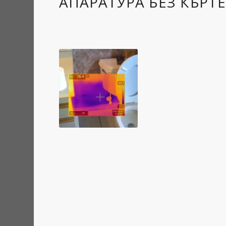
АПАРАТУРА БЕЗ КЪРТ
Много хора се с
традиционните 
новоремонтирана
проблема. Докат
отколкото е им
и сериозен хаос
Но не е задължи
вярваме, че най
не включва кър
камери
и
ултра
стените и подов
точност. Тази с
технология и за