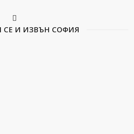
И СЕ И ИЗВЪН СОФИЯ
риването на течове, термографската диагностика е