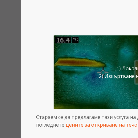
сблъскате със с
борбата с влагат
1) Лока
2) Изкъртване 
Стараем се да предлагаме тази услуга н
погледнете
цените за откриване на течо