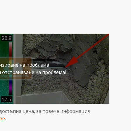
крит теч. Ние сме вашият надежден партньор в
а, с екипи в цялата страна, готови да реагират.
лизиране на проблема
и отстраняване на проблема!
а достъпна цена, за повече информация
ве
.