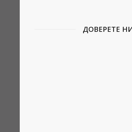
ДОВЕРЕТЕ Н
Макар и най-често да се асоциира с отк