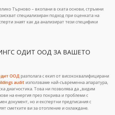
елико Търново – вкопани в ската основи, стръмни
изискват специализиран подход при оценката на
перти знаят как да анализират тези специфики
ИНГС ОДИТ ООД ЗА ВАШЕТО
Одит ООД
разполага с екип от висококвалифицирани
ildings audit
използваме най-съвременна апаратура,
а диагностика. Това ни позволява да „видим
ове на енергия през покрива и проблеми с
мен документ, но и експертни предписания с
ят сметките ви за отопление и охлаждане.