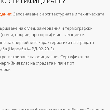
ПО СЕРТИФИЦИРАНЕ?
данни:
Запознаване с архитектурната и техническата
ршване на оглед, замервания и термографски
(стени, покрив, прозорци) и инсталациите.
не на енергийните характеристики на сградата
ба (Наредба № РД-02-20-3).
 регистриране на официалния Сертификат за
ергийния клас на сградата и пакет от
мерки.
на вашия дом или бизнес сграда във Велико Търново.