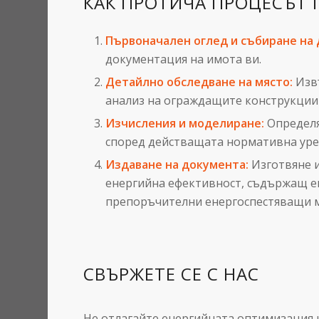
КАК ПРОТИЧА ПРОЦЕСЪТ 
Първоначален оглед и събиране на 
документация на имота ви.
Детайлно обследване на място:
Извъ
анализ на ограждащите конструкции 
Изчисления и моделиране:
Определя
според действащата нормативна уред
Издаване на документа:
Изготвяне и
енергийна ефективност, съдържащ ен
препоръчителни енергоспестяващи 
СВЪРЖЕТЕ СЕ С НАС
Не отлагайте енергийната оптимизация 