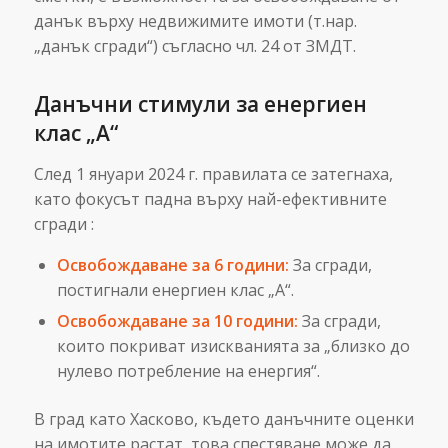
данък върху недвижимите имоти (т.нар.
„данък сгради“) съгласно чл. 24 от ЗМДТ.
Данъчни стимули за енергиен
клас „А“
След 1 януари 2024 г. правилата се затегнаха,
като фокусът падна върху най-ефективните
сгради :
Освобождаване за 6 години:
За сгради,
постигнали енергиен клас „А“.
Освобождаване за 10 години:
За сгради,
които покриват изискванията за „близко до
нулево потребление на енергия“.
В град като Хасково, където данъчните оценки
на имотите растат, това спестяване може да