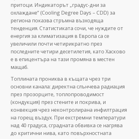
притоци. Индикаторът „градус-дни за
охлаждане“ (Cooling Degree Days – CDD) за
региона показва стръмна възходяща
тенденция. Статистиката сочи, че нуждите от
енергия за климатизация в Европа са се
увеличили почти четирикратно през
последните четири десетилетия, като Хасково
е в епицентъра на тази промяна в местен
мащаб.
Топлината прониква в къщата чрез три
основни канала: директна слънчева радиация
през прозорците, топлопроводимост
(кондукция) през стените и покрива, и
конвекция чрез неконтролирана инфилтрация
на горещ въздух. При екстремни температури
над 40 градуса, сградната обвивка се нагрява
до критични нива, като повърхностната