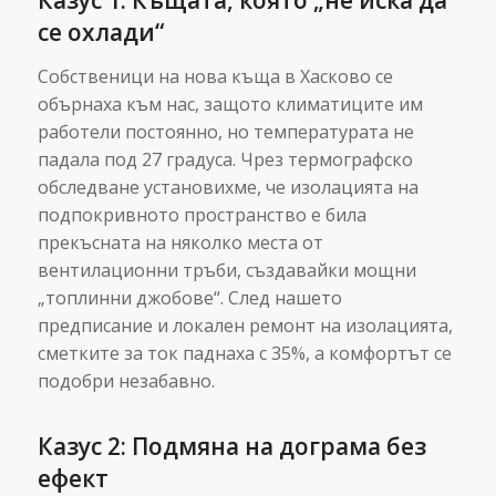
се охлади“
Собственици на нова къща в Хасково се
обърнаха към нас, защото климатиците им
работели постоянно, но температурата не
падала под 27 градуса. Чрез термографско
обследване установихме, че изолацията на
подпокривното пространство е била
прекъсната на няколко места от
вентилационни тръби, създавайки мощни
„топлинни джобове“. След нашето
предписание и локален ремонт на изолацията,
сметките за ток паднаха с 35%, а комфортът се
подобри незабавно.
Казус 2: Подмяна на дограма без
ефект