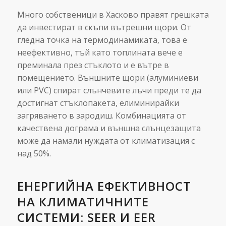
Много собственици в Хасково правят грешката
да инвестират в скъпи вътрешни щори. От
гледна точка на термодинамиката, това е
неефективно, тъй като топлината вече е
преминала през стъклото и е вътре в
помещението. Външните щори (алуминиеви
или PVC) спират слънчевите лъчи преди те да
достигнат стъклопакета, елиминирайки
загряването в зародиш. Комбинацията от
качествена дограма и външна слънцезащита
може да намали нуждата от климатизация с
над 50%.
ЕНЕРГИЙНА ЕФЕКТИВНОСТ
НА КЛИМАТИЧНИТЕ
СИСТЕМИ: SEER И EER