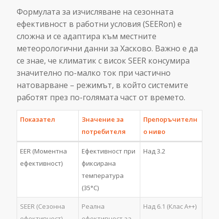
Формулата за изчисляване на сезонната
ефективност в работни условия (SEERon) е
сложна и се адаптира към местните
метеорологични данни за Хасково. Важно е да
се знае, че климатик с висок SEER консумира
значително по-малко ток при частично
натоварване – режимът, в който системите
работят през по-голямата част от времето.
Показател
Значение за
Препоръчителн
потребителя
о ниво
EER (Моментна
Ефективност при
Над 3.2
ефективност)
фиксирана
температура
(35°C)
SEER (Сезонна
Реална
Над 6.1 (Клас А++)
ефективност)
ефективност за