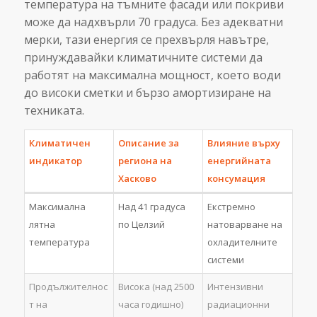
температура на тъмните фасади или покриви
може да надхвърли 70 градуса. Без адекватни
мерки, тази енергия се прехвърля навътре,
принуждавайки климатичните системи да
работят на максимална мощност, което води
до високи сметки и бързо амортизиране на
техниката.
Климатичен
Описание за
Влияние върху
индикатор
региона на
енергийната
Хасково
консумация
Максимална
Над 41 градуса
Екстремно
лятна
по Целзий
натоварване на
температура
охладителните
системи
Продължителнос
Висока (над 2500
Интензивни
т на
часа годишно)
радиационни