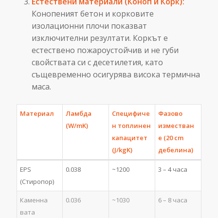
Естествени материали (Коноп и Корк):
Конопеният бетон и корковите
изолационни плочи показват
изключителни резултати. Коркът е
естествено пожароустойчив и не губи
свойствата си с десетилетия, като
същевременно осигурява висока термична
маса.
Материал
Ламбда
Специфиче
Фазово
(W/mK)
н топлинен
изместван
капацитет
е (20 cm
(J/kgK)
дебелина)
EPS
0.038
~1200
3 – 4 часа
(Стиропор)
Каменна
0.036
~1030
6 – 8 часа
вата