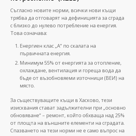
Съгласно новите норми, всички нови къщи
трябва да отговарят на дефиницията за сграда
с близко до нулево потребление на енергия.
Това означава:
Енергиен клас „А“ по скалата на
първичната енергия.
Минимум 55% от енергията за отопление,
охлаждане, вентилация и гореща вода да
бъде от възобновяеми източници (ВЕИ) на
място.
За съществуващите къщи в Хасково, тези
изисквания стават задължителни при „основно
обновяване“ – ремонт, който обхваща над 25%
от площта на външните елементи на сградата.
Спазването на тези норми не е само въпрос на