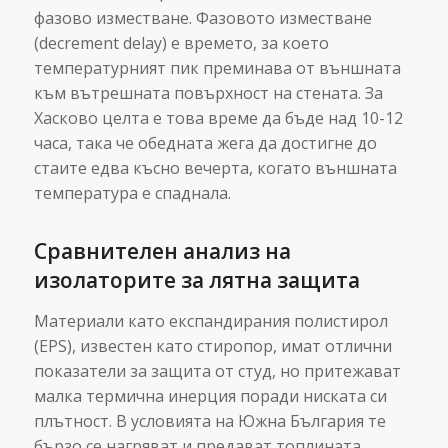
фазово изместване. Фазовото изместване
(decrement delay) е времето, за което
температурният пик преминава от външната
към вътрешната повърхност на стената. За
Хасково целта е това време да бъде над 10-12
часа, така че обедната жега да достигне до
стаите едва късно вечерта, когато външната
температура е спаднала.
Сравнителен анализ на
изолаторите за лятна защита
Материали като експандирания полистирол
(EPS), известен като стиропор, имат отлични
показатели за защита от студ, но притежават
малка термична инерция поради ниската си
плътност. В условията на Южна България те
бързо се нагряват и предават топлината