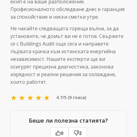
екип е на ваше разположение.
Професионалното обследване днес е гаранция
за спокойствие и ниски сметки утре.
Не чакайте следващата гореща вълна, за да
установите, че домът ви не е готов. Свържете
се с Buildings Audit още сега и направете
първата крачка към истинската енергийна
независимост. Нашите експерти ще ви
осигурят прецизна диагностика, законова
изрядност и реални решения за охлаждане,
които работят.
★
★
★
★
★
4.7/5 (9 гласа)
Беше ли полезна статията?
0
2