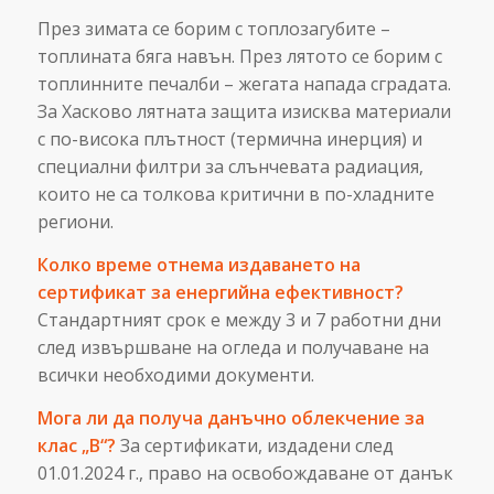
През зимата се борим с топлозагубите –
топлината бяга навън. През лятото се борим с
топлинните печалби – жегата напада сградата.
За Хасково лятната защита изисква материали
с по-висока плътност (термична инерция) и
специални филтри за слънчевата радиация,
които не са толкова критични в по-хладните
региони.
Колко време отнема издаването на
сертификат за енергийна ефективност?
Стандартният срок е между 3 и 7 работни дни
след извършване на огледа и получаване на
всички необходими документи.
Мога ли да получа данъчно облекчение за
клас „B“?
За сертификати, издадени след
01.01.2024 г., право на освобождаване от данък