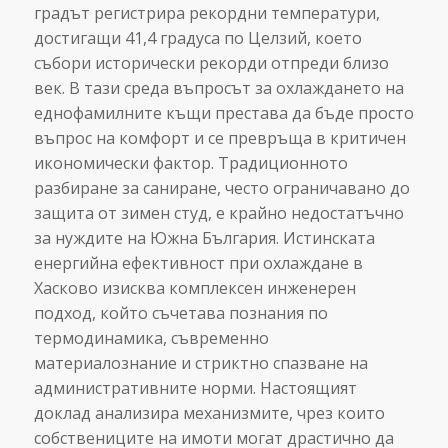
градът регистрира рекордни температури,
достигащи 41,4 градуса по Целзий, което
събори исторически рекорди отпреди близо
век. В тази среда въпросът за охлаждането на
еднофамилните къщи престава да бъде просто
въпрос на комфорт и се превръща в критичен
икономически фактор. Традиционното
разбиране за саниране, често ограничавано до
защита от зимен студ, е крайно недостатъчно
за нуждите на Южна България. Истинската
енергийна ефективност при охлаждане в
Хасково изисква комплексен инженерен
подход, който съчетава познания по
термодинамика, съвременно
материалознание и стриктно спазване на
административните норми. Настоящият
доклад анализира механизмите, чрез които
собствениците на имоти могат драстично да