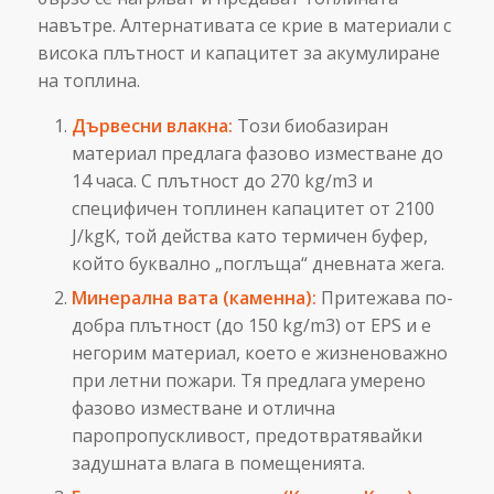
навътре. Алтернативата се крие в материали с
висока плътност и капацитет за акумулиране
на топлина.
Дървесни влакна:
Този биобазиран
материал предлага фазово изместване до
14 часа. С плътност до 270 kg/m3 и
специфичен топлинен капацитет от 2100
J/kgK, той действа като термичен буфер,
който буквално „поглъща“ дневната жега.
Минерална вата (каменна):
Притежава по-
добра плътност (до 150 kg/m3) от EPS и е
негорим материал, което е жизненоважно
при летни пожари. Тя предлага умерено
фазово изместване и отлична
паропропускливост, предотвратявайки
задушната влага в помещенията.