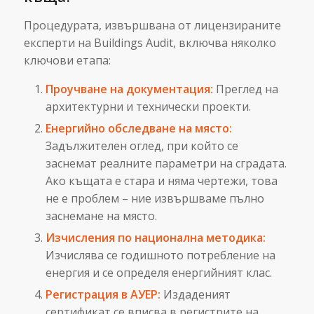
Процедурата, извършвана от лицензираните
експерти на Buildings Audit, включва няколко
ключови етапа:
Проучване на документация:
Преглед на
архитектурни и технически проекти.
Енергийно обследване на място:
Задължителен оглед, при който се
заснемат реалните параметри на сградата.
Ако къщата е стара и няма чертежи, това
не е проблем – ние извършваме пълно
заснемане на място.
Изчисления по национална методика:
Изчислява се годишното потребление на
енергия и се определя енергийният клас.
Регистрация в АУЕР:
Издаденият
сертификат се вписва в регистрите на