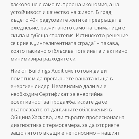
Хасково не е само въпрос на икономия, а на
устойчивост и качество на живот. В град,
където 40-градусовите жеги се превръщат в
ежедневие, разчитането само на климатици е
скъпа и губеща стратегия. Истинското решение
се крие в „интелигентната сграда“ – такава,
която пасивно отблъсква топлината и активно
минимизира разходите си.
Ние от Buildings Audit сме готови да ви
помогнем да превърнете вашата къща в
енергиен лидер. Независимо дали ви е
необходим Сертификат за енергийна
ефективност за продажба, искате да се
възползвате от данъчните облекчения в
Община Хасково, или търсите професионална
диагностика с термокамера, за да откриете
защо лятото вкъщи е непоносимо – нашият