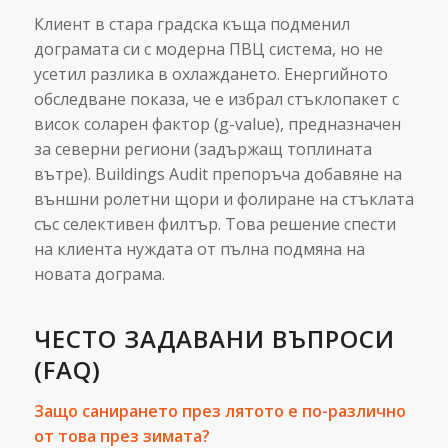
Клиент в стара градска къща подменил
дограмата си с модерна ПВЦ система, но не
усетил разлика в охлаждането. Енергийното
обследване показа, че е избрал стъклопакет с
висок соларен фактор (g-value), предназначен
за северни региони (задържащ топлината
вътре). Buildings Audit препоръча добавяне на
външни ролетни щори и фолиране на стъклата
със селективен филтър. Това решение спести
на клиента нуждата от пълна подмяна на
новата дограма.
ЧЕСТО ЗАДАВАНИ ВЪПРОСИ
(FAQ)
Защо санирането през лятото е по-различно
от това през зимата?