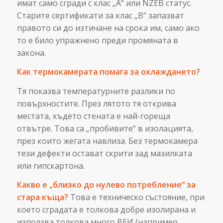
имат само сгради с клас „А“ или NZEB статус.
Старите сертификати за клас „B“ запазват
правото си до изтичане на срока им, само ако
то е било упражнено преди промяната в
закона.
Как термокамерата помага за охлаждането?
Тя показва температурните разлики по
повърхностите. През лятото тя открива
местата, където стената е най-гореща
отвътре. Това са „пробивите“ в изолацията,
през които жегата навлиза. Без термокамера
тези дефекти остават скрити зад мазилката
или гипскартона.
Какво е „близко до нулево потребление“ за
стара къща?
Това е техническо състояние, при
което сградата е толкова добре изолирана и
използва толкова много ВЕИ (например