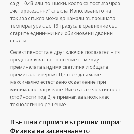
са g = 0.43 или по-ниски, което се постига чрез
„четирисезонни“ стъкла. Използването на
такива стъкла може да намали вътрешната
температура с до 13 градуса в сравнение със
старите единични или обикновени двойни
стъкла.
Селективността е друг ключов показател – тя
представлява съотношението между
преминалата видима светлина и общата
преминала енергия. Целта е да имаме
максимално естествено осветление при
минимално загряване. Високата селективност
(стойности под 2) е признак за висок клас
технологично решение.
Външни спрямо вътрешни щори:
Физика на засенчването