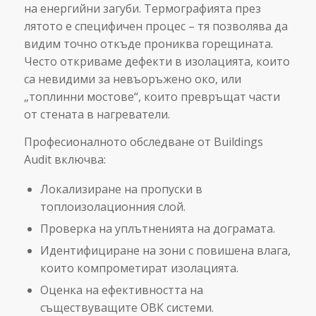
на енергийни загуби. Термографията през
лятото е специфичен процес – тя позволява да
видим точно откъде прониква горещината.
Често откриваме дефекти в изолацията, които
са невидими за невъоръжено око, или
„топлинни мостове“, които превръщат части
от стената в нагреватели.
Професионалното обследване от Buildings
Audit включва:
Локализиране на пропуски в
топлоизолационния слой.
Проверка на уплътненията на дограмата.
Идентифициране на зони с повишена влага,
които компрометират изолацията.
Оценка на ефективността на
съществуващите ОВК системи.