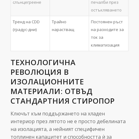
слънцегреене
печалби през
остъкляването
Тренд на CDD
Трайно
Постоянен ръст
(градус-дни)
нарастващ
на разходите за
ток за
климатизация
ТЕХНОЛОГИЧНА
РЕВОЛЮЦИЯ В
ИЗОЛАЦИОННИТЕ
МАТЕРИАЛИ: ОТВЪД
СТАНДАРТНИЯ СТИРОПОР
Ключът към поддържането на хладен
интериор през лятото не е просто дебелината
на изолацията, а нейният специфичен
топлинен капацитет и способността ѝ за