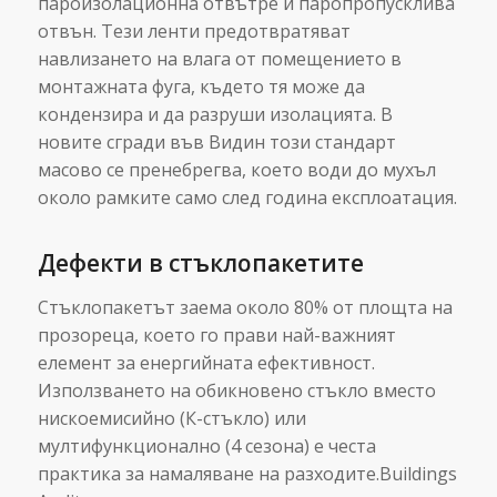
пароизолационна отвътре и паропропусклива
отвън. Тези ленти предотвратяват
навлизането на влага от помещението в
монтажната фуга, където тя може да
кондензира и да разруши изолацията. В
новите сгради във Видин този стандарт
масово се пренебрегва, което води до мухъл
около рамките само след година експлоатация.
Дефекти в стъклопакетите
Стъклопакетът заема около 80% от площта на
прозореца, което го прави най-важният
елемент за енергийната ефективност.
Използването на обикновено стъкло вместо
нискоемисийно (К-стъкло) или
мултифункционално (4 сезона) е честа
практика за намаляване на разходите.Buildings