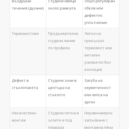
Въздушни
Студени ивици
Лошо регулиран
течения (духане)
около рамката
обков или
дефектно
уплътнение
Термомостове
Продължителни
Липса на
студени линии
прекъснат
по профила
термомост или
метален
усилвател без
изолация
Дефект в
Студени зони в
Загуба на
стъклопакета
центъра на
херметичност
стъклото
или липса на
аргон
Некачествен
Студени петна в
Неравномерно
монтаж
ъглите и под
запълване с
перваза
монтажна пяна