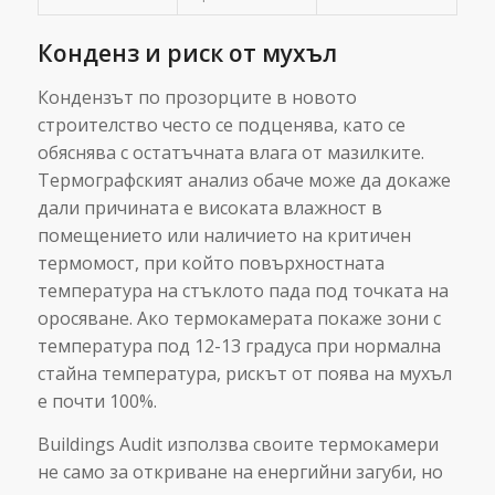
Конденз и риск от мухъл
Кондензът по прозорците в новото
строителство често се подценява, като се
обяснява с остатъчната влага от мазилките.
Термографският анализ обаче може да докаже
дали причината е високата влажност в
помещението или наличието на критичен
термомост, при който повърхностната
температура на стъклото пада под точката на
оросяване. Ако термокамерата покаже зони с
температура под 12-13 градуса при нормална
стайна температура, рискът от поява на мухъл
е почти 100%.
Buildings Audit използва своите термокамери
не само за откриване на енергийни загуби, но