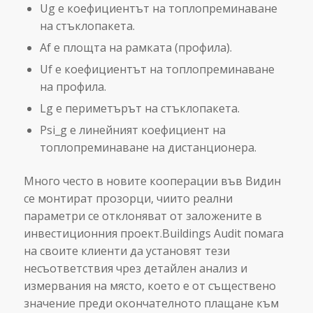
Ug е коефициентът на топлопреминаване
на стъклопакета.
Af е площта на рамката (профила).
Uf е коефициентът на топлопреминаване
на профила.
Lg е периметърът на стъклопакета.
Psi_g е линейният коефициент на
топлопреминаване на дистанционера.
Много често в новите кооперации във Видин
се монтират прозорци, чиито реални
параметри се отклоняват от заложените в
инвестиционния проект.Buildings Audit помага
на своите клиенти да установят тези
несъответствия чрез детайлен анализ и
измервания на място, което е от съществено
значение преди окончателното плащане към