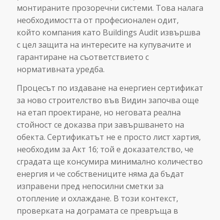
монтираните прозоречни системи. Това налага
необходимостта от професионален одит,
който компания като Buildings Audit извършва
с цел защита на интересите на купувачите и
гарантиране на съответствието с
нормативната уредба.
Процесът по издаване на енергиен сертификат
за ново строителство във Видин започва още
на етап проектиране, но неговата реална
стойност се доказва при завършването на
обекта. Сертификатът не е просто лист хартия,
необходим за Акт 16; той е доказателство, че
сградата ще консумира минимално количество
енергия и че собствениците няма да бъдат
изправени пред непосилни сметки за
отопление и охлаждане. В този контекст,
проверката на дограмата се превръща в