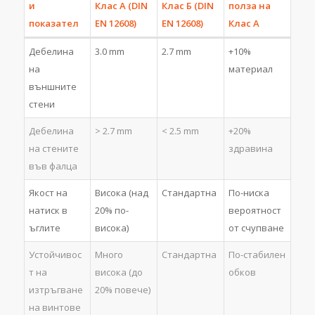
и
Клас А (DIN
Клас Б (DIN
полза на
показател
EN 12608)
EN 12608)
Клас А
Дебелина
3.0 mm
2.7 mm
+10%
на
материал
външните
стени
Дебелина
> 2.7 mm
< 2.5 mm
+20%
на стените
здравина
във фалца
Якост на
Висока (над
Стандартна
По-ниска
натиск в
20% по-
вероятност
ъглите
висока)
от счупване
Устойчивос
Много
Стандартна
По-стабилен
т на
висока (до
обков
изтръгване
20% повече)
на винтове