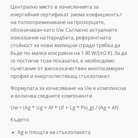
Централно място в изчисленията за
енергийния сертификат заема коефициентът
на топлопреминаване на прозорците,
обозначаван като Uw. Съгласно актуалните
изисквания на Наредбата, референтната
стойност за нови жилищни сгради трябва да
бъде по-малка или равна на 1.40 W/(m2.K). За да
се постигне този показател, е необходимо
съчетание от висококачествен многокамерен
профил и енергоспестяващ стъклопакет.
Формулата за изчисляване на Uw е комплексна
и включва следните компоненти:
Uw = (Ag * Ug + Af * Uf + Lg * Psi_g) / (Ag + Af)
Където:
Ag е площта на стъклопакета.