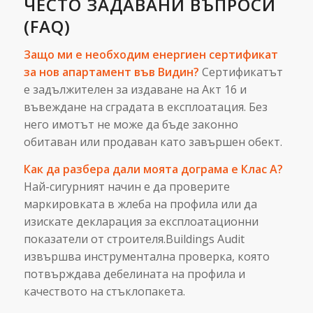
ЧЕСТО ЗАДАВАНИ ВЪПРОСИ
(FAQ)
Защо ми е необходим енергиен сертификат
за нов апартамент във Видин?
Сертификатът
е задължителен за издаване на Акт 16 и
въвеждане на сградата в експлоатация. Без
него имотът не може да бъде законно
обитаван или продаван като завършен обект.
Как да разбера дали моята дограма е Клас А?
Най-сигурният начин е да проверите
маркировката в жлеба на профила или да
изискате декларация за експлоатационни
показатели от строителя.Buildings Audit
извършва инструментална проверка, която
потвърждава дебелината на профила и
качеството на стъклопакета.