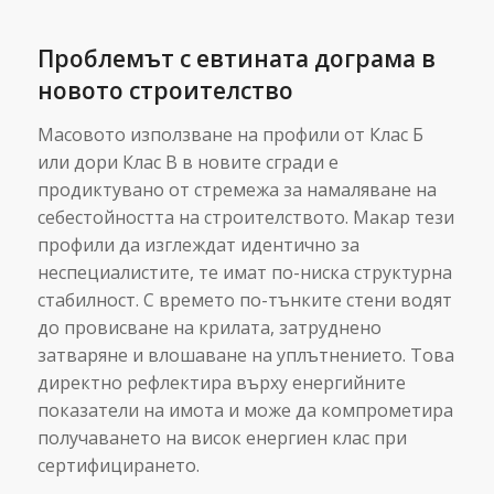
Проблемът с евтината дограма в
новото строителство
Масовото използване на профили от Клас Б
или дори Клас В в новите сгради е
продиктувано от стремежа за намаляване на
себестойността на строителството. Макар тези
профили да изглеждат идентично за
неспециалистите, те имат по-ниска структурна
стабилност. С времето по-тънките стени водят
до провисване на крилата, затруднено
затваряне и влошаване на уплътнението. Това
директно рефлектира върху енергийните
показатели на имота и може да компрометира
получаването на висок енергиен клас при
сертифицирането.