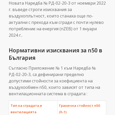
Новата Наредба № РД-02-20-3 от ноември 2022
г. въведе строги изисквания за
въздухоплътност, които станаха още по-
актуални с прехода към сгради с почти нулево
потребление на енергия (nZEB) от 1 януари
2024 г..
Нормативни изисквания за n50 в
България
Съгласно Приложение № 1 към Наредба №
РД-02-20-3, са дефинирани пределно
допустими стойности за коефициента на
въздухообмен n50, които зависят от типа на
вентилационната система в сградата :
Тип на сградата и
Гранична стойност n50
вентилацията
(h-1)