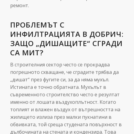
ремонт.
ПРОБЛЕМЪТ С
ИНФИЛТРАЦИЯТА В ДОБРИЧ:
ЗАЩО „ДИШАЩИТЕ“ СГРАДИ
СА МИТ?
В строителния сектор често се прокрадва
погрешното схващане, че сградите трябва да
„дишат“ през фугите си, за да няма мухъл.
Истината е точно обратната. Мухълът в
съвременното строителство често е резултат
именно от лошата въздухоплътност. Когато
топлият и влажен въздух от вътрешността на
жилището излиза през малки пукнатини в
обвивката, той среща студената повърхност в
дълбочината на стената и кондензира. Това