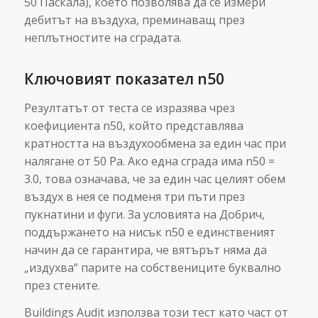
50 Паскала), което позволява да се измери
дебитът на въздуха, преминаващ през
неплътностите на сградата.
Ключовият показател n50
Резултатът от теста се изразява чрез
коефициента n50, който представлява
кратността на въздухообмена за един час при
налягане от 50 Pa. Ако една сграда има n50 =
3.0, това означава, че за един час целият обем
въздух в нея се подменя три пъти през
пукнатини и фуги. За условията на Добрич,
поддържането на нисък n50 е единственият
начин да се гарантира, че вятърът няма да
„издухва“ парите на собствениците буквално
през стените.
Buildings Audit използва този тест като част от