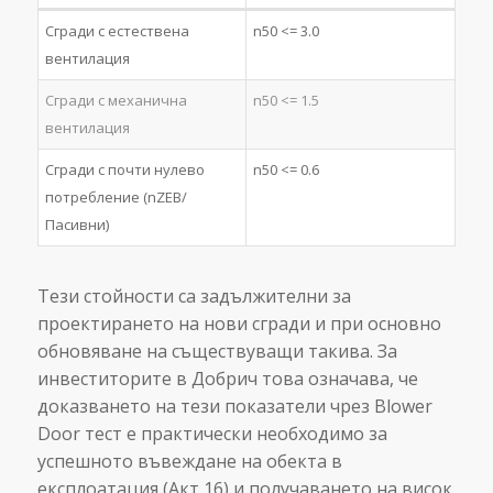
Сгради с естествена
n50 <= 3.0
вентилация
Сгради с механична
n50 <= 1.5
вентилация
Сгради с почти нулево
n50 <= 0.6
потребление (nZEB/
Пасивни)
Тези стойности са задължителни за
проектирането на нови сгради и при основно
обновяване на съществуващи такива. За
инвеститорите в Добрич това означава, че
доказването на тези показатели чрез Blower
Door тест е практически необходимо за
успешното въвеждане на обекта в
експлоатация (Акт 16) и получаването на висок