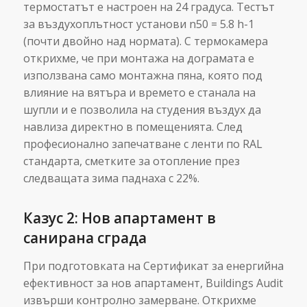
термостатът е настроен на 24 градуса. Тестът
за въздухоплътност установи n50 = 5.8 h-1
(почти двойно над нормата). С термокамера
открихме, че при монтажа на дограмата е
използвана само монтажна пяна, която под
влияние на вятъра и времето е станала на
шупли и е позволила на студения въздух да
навлиза директно в помещенията. След
професионално запечатване с ленти по RAL
стандарта, сметките за отопление през
следващата зима паднаха с 22%.
Казус 2: Нов апартамент в
санирана сграда
При подготовката на Сертификат за енергийна
ефективност за нов апартамент, Buildings Audit
извърши контролно замерване. Открихме