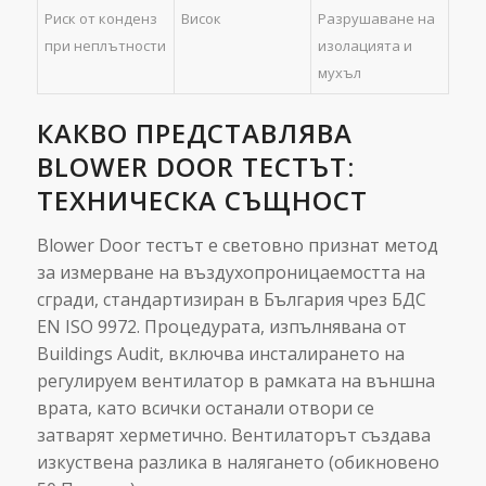
Риск от конденз
Висок
Разрушаване на
при неплътности
изолацията и
мухъл
КАКВО ПРЕДСТАВЛЯВА
BLOWER DOOR ТЕСТЪТ:
ТЕХНИЧЕСКА СЪЩНОСТ
Blower Door тестът е световно признат метод
за измерване на въздухопроницаемостта на
сгради, стандартизиран в България чрез БДС
EN ISO 9972. Процедурата, изпълнявана от
Buildings Audit, включва инсталирането на
регулируем вентилатор в рамката на външна
врата, като всички останали отвори се
затварят херметично. Вентилаторът създава
изкуствена разлика в налягането (обикновено