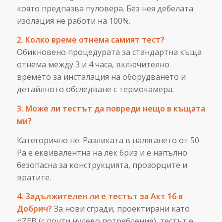
която предпазва пуловера. Без нея дебелата
изолация не работи на 100%.
2. Колко време отнема самият тест?
Обикновено процедурата за стандартна къща
отнема между 3 и 4 часа, включително
времето за инсталация на оборудването и
детайлното обследване с термокамера.
3. Може ли тестът да повреди нещо в къщата
ми?
Категорично не. Разликата в налягането от 50
Pa е еквивалентна на лек бриз и е напълно
безопасна за конструкцията, прозорците и
вратите.
4. Задължителен ли е тестът за Акт 16 в
Добрич?
За нови сгради, проектирани като
nZEB (с почти нулево потребление), тестът е