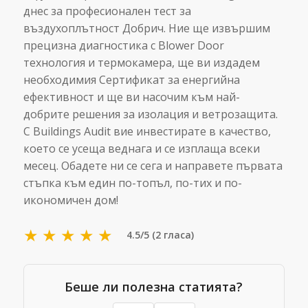
днес за професионален тест за
въздухоплътност Добрич. Ние ще извършим
прецизна диагностика с Blower Door
технология и термокамера, ще ви издадем
необходимия Сертификат за енергийна
ефективност и ще ви насочим към най-
добрите решения за изолация и ветрозащита.
С Buildings Audit вие инвестирате в качество,
което се усеща веднага и се изплаща всеки
месец. Обадете ни се сега и направете първата
стъпка към един по-топъл, по-тих и по-
икономичен дом!
★
★
★
★
★
4.5/5 (2 гласа)
Беше ли полезна статията?