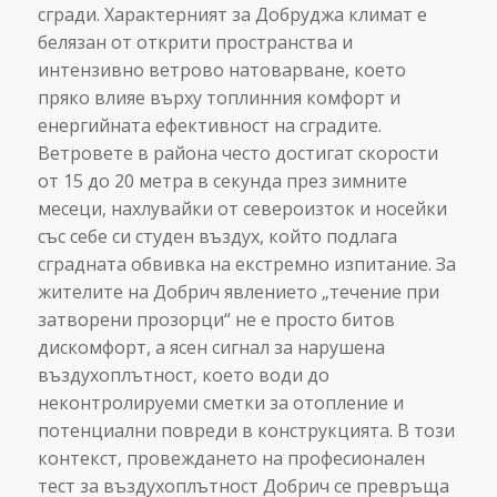
сгради. Характерният за Добруджа климат е
белязан от открити пространства и
интензивно ветрово натоварване, което
пряко влияе върху топлинния комфорт и
енергийната ефективност на сградите.
Ветровете в района често достигат скорости
от 15 до 20 метра в секунда през зимните
месеци, нахлувайки от североизток и носейки
със себе си студен въздух, който подлага
сградната обвивка на екстремно изпитание. За
жителите на Добрич явлението „течение при
затворени прозорци“ не е просто битов
дискомфорт, а ясен сигнал за нарушена
въздухоплътност, което води до
неконтролируеми сметки за отопление и
потенциални повреди в конструкцията. В този
контекст, провеждането на професионален
тест за въздухоплътност Добрич се превръща