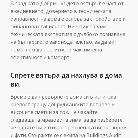
В град като Добрич, където вятърът е част от
ежедневието, доверието в техническата
изправност на дома е основа за спокойствие и
финансова стабилност. Ние съчетаваме
техническата експертиза с дълбоко познаване
на българското законодателство, за да ви
помогнем да постигнете максимална
ефективност и комфорт.
Спрете вятъра да нахлува в дома
ви.
Време е да превърнете дома си в истинска
крепост срещу добруджанските ветрове и
високите сметки за ток. Не чакайте
следващата мразовита зима, за да разберете,
че парите ви изтичат през неплътни прозорци
и фуги. Свържете се с екипа на Buildings Audit