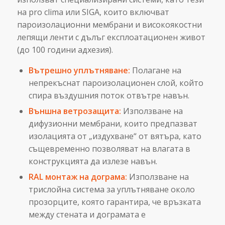
на pro clima или SIGA, които включват
пароизолационни мембрани и високоякостни
лепящи ленти с дълъг експлоатационен живот
(до 100 години адхезия).
Вътрешно уплътняване:
Полагане на
непрекъснат пароизолационен слой, който
спира въздушния поток отвътре навън.
Външна ветрозащита:
Използване на
дифузионни мембрани, които предпазват
изолацията от „издухване“ от вятъра, като
същевременно позволяват на влагата в
конструкцията да излезе навън.
RAL монтаж на дограма:
Използване на
трислойна система за уплътняване около
прозорците, която гарантира, че връзката
между стената и дограмата е