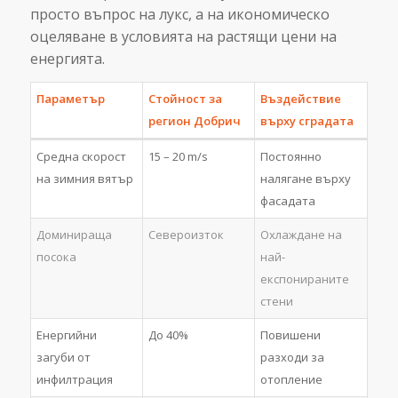
просто въпрос на лукс, а на икономическо
оцеляване в условията на растящи цени на
енергията.
Параметър
Стойност за
Въздействие
регион Добрич
върху сградата
Средна скорост
15 – 20 m/s
Постоянно
на зимния вятър
налягане върху
фасадата
Доминираща
Североизток
Охлаждане на
посока
най-
експонираните
стени
Енергийни
До 40%
Повишени
загуби от
разходи за
инфилтрация
отопление