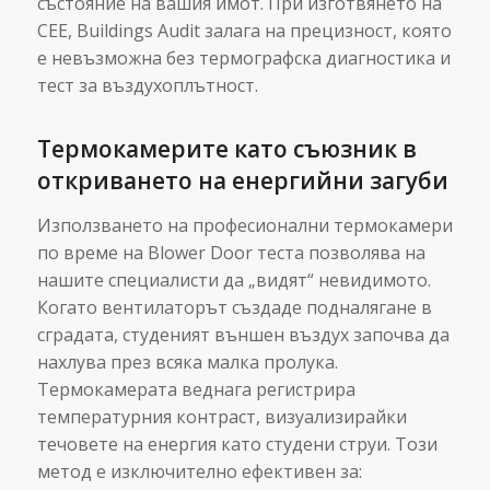
състояние на вашия имот. При изготвянето на
СЕЕ, Buildings Audit залага на прецизност, която
е невъзможна без термографска диагностика и
тест за въздухоплътност.
Термокамерите като съюзник в
откриването на енергийни загуби
Използването на професионални термокамери
по време на Blower Door теста позволява на
нашите специалисти да „видят“ невидимото.
Когато вентилаторът създаде подналягане в
сградата, студеният външен въздух започва да
нахлува през всяка малка пролука.
Термокамерата веднага регистрира
температурния контраст, визуализирайки
течовете на енергия като студени струи. Този
метод е изключително ефективен за: