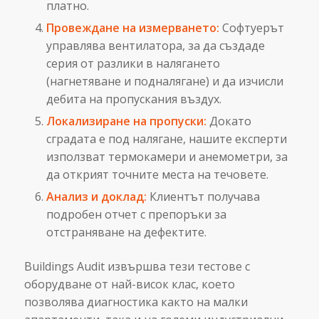
платно.
Провеждане на измерването:
Софтуерът
управлява вентилатора, за да създаде
серия от разлики в налягането
(нагнетяване и подналягане) и да изчисли
дебита на пропускания въздух.
Локализиране на пропуски:
Докато
сградата е под налягане, нашите експерти
използват термокамери и анемометри, за
да открият точните места на течовете.
Анализ и доклад:
Клиентът получава
подробен отчет с препоръки за
отстраняване на дефектите.
Buildings Audit извършва тези тестове с
оборудване от най-висок клас, което
позволява диагностика както на малки