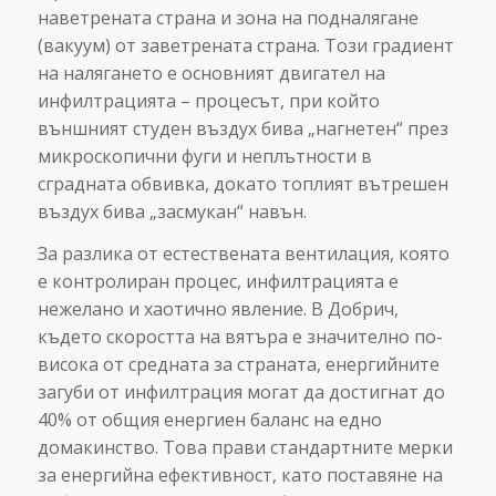
наветрената страна и зона на подналягане
(вакуум) от заветрената страна. Този градиент
на налягането е основният двигател на
инфилтрацията – процесът, при който
външният студен въздух бива „нагнетен“ през
микроскопични фуги и неплътности в
сградната обвивка, докато топлият вътрешен
въздух бива „засмукан“ навън.
За разлика от естествената вентилация, която
е контролиран процес, инфилтрацията е
нежелано и хаотично явление. В Добрич,
където скоростта на вятъра е значително по-
висока от средната за страната, енергийните
загуби от инфилтрация могат да достигнат до
40% от общия енергиен баланс на едно
домакинство. Това прави стандартните мерки
за енергийна ефективност, като поставяне на