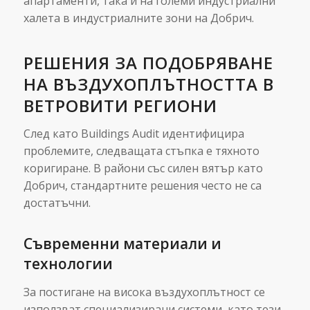
апартаменти, така и на големи индустриални
халета в индустриалните зони на Добрич.
РЕШЕНИЯ ЗА ПОДОБРЯВАНЕ
НА ВЪЗДУХОПЛЪТНОСТТА В
ВЕТРОВИТИ РЕГИОНИ
След като Buildings Audit идентифицира
проблемите, следващата стъпка е тяхното
коригиране. В райони със силен вятър като
Добрич, стандартните решения често не са
достатъчни.
Съвременни материали и
технологии
За постигане на висока въздухоплътност се
използват специализирани системи, като тези