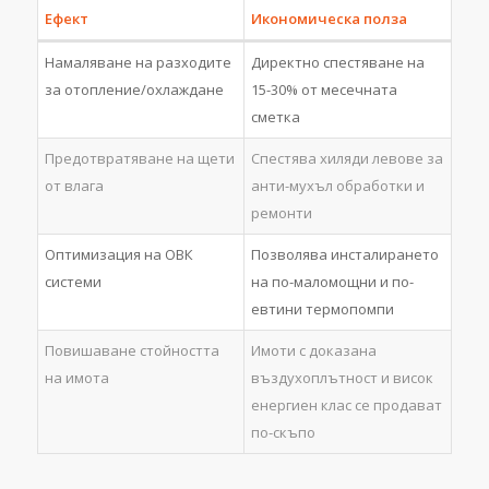
Ефект
Икономическа полза
Намаляване на разходите
Директно спестяване на
за отопление/охлаждане
15-30% от месечната
сметка
Предотвратяване на щети
Спестява хиляди левове за
от влага
анти-мухъл обработки и
ремонти
Оптимизация на ОВК
Позволява инсталирането
системи
на по-маломощни и по-
евтини термопомпи
Повишаване стойността
Имоти с доказана
на имота
въздухоплътност и висок
енергиен клас се продават
по-скъпо