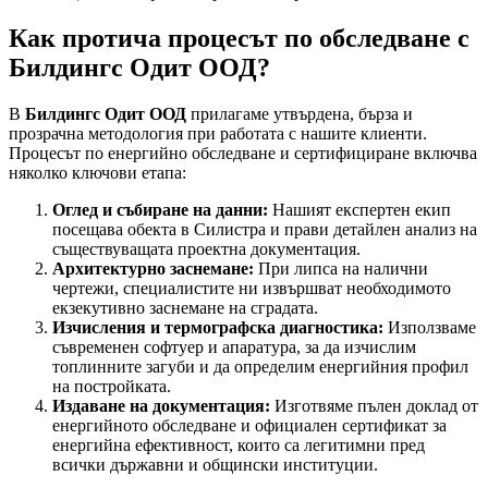
Как протича процесът по обследване с
Билдингс Одит ООД?
В
Билдингс Одит ООД
прилагаме утвърдена, бърза и
прозрачна методология при работата с нашите клиенти.
Процесът по енергийно обследване и сертифициране включва
няколко ключови етапа:
Оглед и събиране на данни:
Нашият експертен екип
посещава обекта в Силистра и прави детайлен анализ на
съществуващата проектна документация.
Архитектурно заснемане:
При липса на налични
чертежи, специалистите ни извършват необходимото
екзекутивно заснемане на сградата.
Изчисления и термографска диагностика:
Използваме
съвременен софтуер и апаратура, за да изчислим
топлинните загуби и да определим енергийния профил
на постройката.
Издаване на документация:
Изготвяме пълен доклад от
енергийното обследване и официален сертификат за
енергийна ефективност, които са легитимни пред
всички държавни и общински институции.