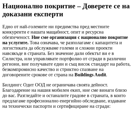
Национално покритие – Доверете се на
доказани експерти
Едно от най-големите ни предимства пред местните
конкуренти е нашата мащабност, опит и ресурсна
обезпеченост.
Ние сме организация с национално покритие
на услугите.
Това означава, че разполагаме с капацитета и
логистиката да обслужваме големи и сложни проекти
навсякъде в страната. Без значение дали обектът ви е в
Силистра, или управлявате портфолио от сгради в различни
региони, вие получавате един и същ висок стандарт на работа,
безкомпромисно качество и стриктно спазване на
договорените срокове от страна на
Buildings Audit
.
Билдингс Одит ООД не ограничава своята дейност.
Благодарение на нашия мобилен екип, ние сме винаги близо
до вас. Разгледайте и останалите градове в страната, в които
предлагаме професионално енергийно обследване, издаване
на технически паспорти и сертифициране на сгради: