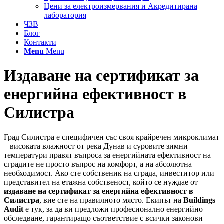
Цени за електроизмервания и Акредитирана
лаборатория
ЧЗВ
Блог
Контакти
Menu
Menu
Издаване на сертификат за
енергийна ефективност в
Силистра
Град Силистра е специфичен със своя крайречен микроклимат
– високата влажност от река Дунав и суровите зимни
температури правят въпроса за енергийната ефективност на
сградите не просто въпрос на комфорт, а на абсолютна
необходимост. Ако сте собственик на сграда, инвеститор или
представител на етажна собственост, който се нуждае от
издаване на сертификат за енергийна ефективност в
Силистра
, вие сте на правилното място. Екипът на
Buildings
Audit
е тук, за да ви предложи професионално енергийно
обследване, гарантиращо съответствие с всички законови