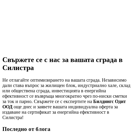
Енергийно обновяване и комплексна
модернизация на едропанелния жилищен фонд в
Плевен: Пълно ръководство за енергиен одит и
саниране на панелен блок Плевен
Свържете се с нас за вашата сграда в
Силистра
Не отлагайте оптимизирането на вашата сграда. Независимо
дали става въпрос за жилищен блок, индустриално хале, склад
или обществена сграда, инвестицията в енергийна
ефективност се възвръща многократно чрез по-ниски сметки
за ток и парно. Свържете се с експертите на
Билдингс Одит
ООД
още днес и заявете вашата индивидуална оферта за
издаване на сертификат за енергийна ефективност в
Силистра!
Последно от блога