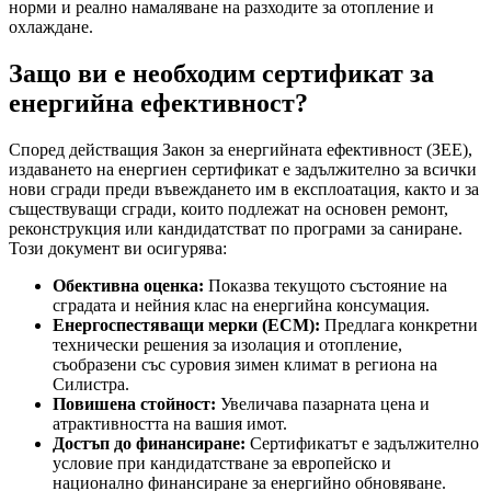
норми и реално намаляване на разходите за отопление и
охлаждане.
Защо ви е необходим сертификат за
енергийна ефективност?
Според действащия Закон за енергийната ефективност (ЗЕЕ),
издаването на енергиен сертификат е задължително за всички
нови сгради преди въвеждането им в експлоатация, както и за
съществуващи сгради, които подлежат на основен ремонт,
реконструкция или кандидатстват по програми за саниране.
Този документ ви осигурява:
Обективна оценка:
Показва текущото състояние на
сградата и нейния клас на енергийна консумация.
Енергоспестяващи мерки (ЕСМ):
Предлага конкретни
технически решения за изолация и отопление,
съобразени със суровия зимен климат в региона на
Силистра.
Повишена стойност:
Увеличава пазарната цена и
атрактивността на вашия имот.
Достъп до финансиране:
Сертификатът е задължително
условие при кандидатстване за европейско и
национално финансиране за енергийно обновяване.