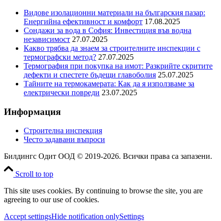
Видове изолационни материали на българския пазар:
Eнергийна ефективност и комфорт
17.08.2025
Сондажи за вода в София: Инвестиция във водна
независимост
27.07.2025
Какво трябва да знаем за строителните инспекции с
термографски метод?
27.07.2025
Термография при покупка на имот: Разкрийте скритите
дефекти и спестете бъдещи главоболия
25.07.2025
Тайните на термокамерата: Как да я използваме за
електрически повреди
23.07.2025
Информация
Строителна инспекция
Често задавани въпроси
Билдингс Одит ООД © 2019-2026. Всички права са запазени.
Scroll to top
This site uses cookies. By continuing to browse the site, you are
agreeing to our use of cookies.
Accept settings
Hide notification only
Settings